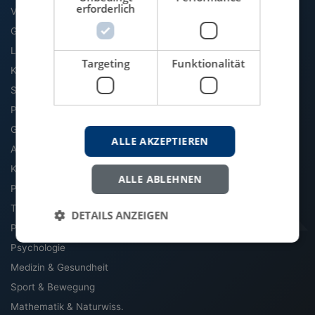
erforderlich
VWL
Geographie
Literatur & Sprache
Targeting
Funktionalität
Kommunikation & Medien
Soziologie
Politik
Geschichte
ALLE AKZEPTIEREN
Archäologie & Altertum
Kultur, Kunst & Musik
ALLE ABLEHNEN
Philosophie
Theologie & Religion
DETAILS ANZEIGEN
Pädagogik
Psychologie
Medizin & Gesundheit
Sport & Bewegung
Mathematik & Naturwiss.