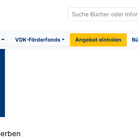
VDK-Förderfonds
Angebot einholen
B
werben