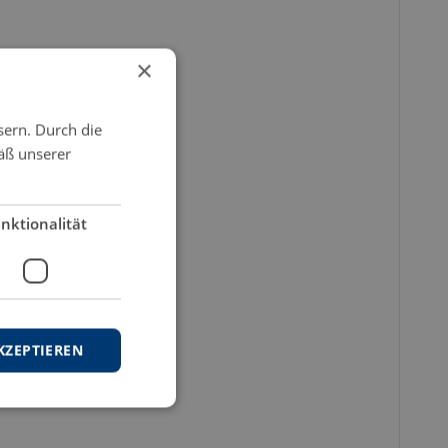
×
sern. Durch die
äß unserer
nktionalität
KZEPTIEREN