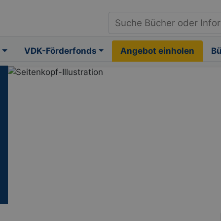
VDK-Förderfonds
Angebot einholen
B