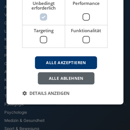
Unbedingt
Performance
Agrarwissenschaft
erforderlich
VWL
Geographie
Targeting
Funktionalität
Literatur & Sprache
Kommunikation & Medien
Soziologie
Politik
ALLE AKZEPTIEREN
Geschichte
Archäologie & Altertum
ALLE ABLEHNEN
Kultur, Kunst & Musik
Philosophie
DETAILS ANZEIGEN
Theologie & Religion
Pädagogik
Psychologie
Medizin & Gesundheit
Sport & Bewegung