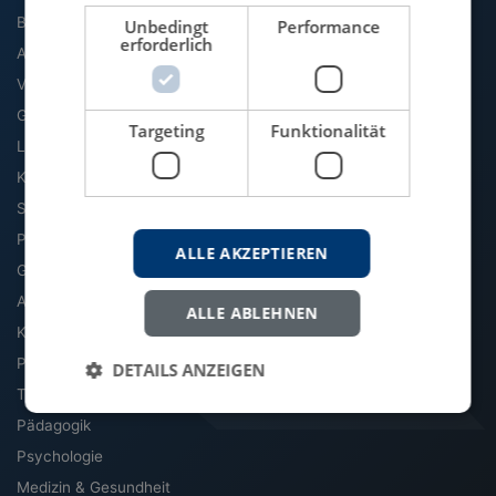
BWL
Unbedingt
Performance
erforderlich
Agrarwissenschaft
VWL
Geographie
Targeting
Funktionalität
Literatur & Sprache
Kommunikation & Medien
Soziologie
Politik
ALLE AKZEPTIEREN
Geschichte
Archäologie & Altertum
ALLE ABLEHNEN
Kultur, Kunst & Musik
Philosophie
DETAILS ANZEIGEN
Theologie & Religion
Pädagogik
Psychologie
Medizin & Gesundheit