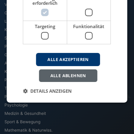
erforderlich
VWL
Geographie
Literatur & Sprache
Targeting
Funktionalität
Kommunikation & Medien
Soziologie
Politik
Geschichte
ALLE AKZEPTIEREN
Archäologie & Altertum
Kultur, Kunst & Musik
ALLE ABLEHNEN
Philosophie
Theologie & Religion
DETAILS ANZEIGEN
Pädagogik
Psychologie
Medizin & Gesundheit
Sport & Bewegung
Mathematik & Naturwiss.