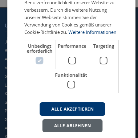
Benutzerfreundlichkeit unserer Website zu
verbessern. Durch die weitere Nutzung
unserer Webseite stimmen Sie der
Verwendung von Cookies gemäß unserer
UNSERE FACHGEBIETE
Cookie-Richtlinie zu.
Weitere Informationen
Jura
Unbedingt
Performance
Targeting
erforderlich
BWL
Agrarwissenschaft
VWL
Funktionalität
Geographie
Literatur & Sprache
Kommunikation & Medien
Soziologie
ALLE AKZEPTIEREN
Politik
Geschichte
ALLE ABLEHNEN
Archäologie & Altertum
Kultur, Kunst & Musik