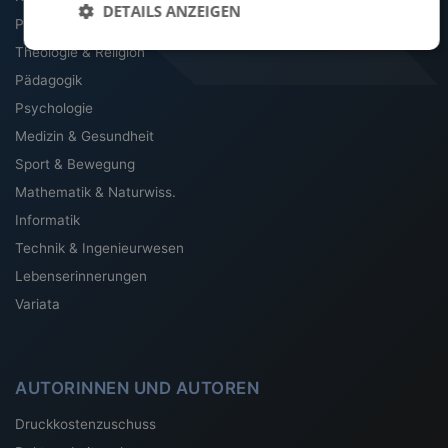
DETAILS ANZEIGEN
Philosophie
Theologie & Religion
Pädagogik
Psychologie
Medizin & Gesundheit
Sport & Bewegung
Mathematik & Naturwiss.
Informatik
Technik & Ingenieurwesen
Lebenserinnerungen
Variata
AUTORINNEN UND AUTOREN
Druckkostenzuschuss