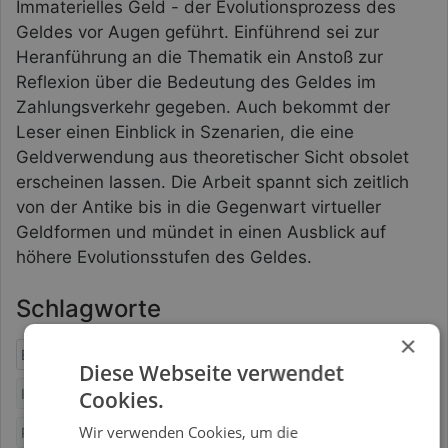
Immaterielles Geld - der Evolutionsprozess des
Geldes vor Augen geführt. Einführend sei zur
Heranführung an die Thematik ein Anstoß zur
Reflexion über die Bedeutung des Geldes im
Zahlungsverkehr gegeben. Auch bekommt der
Leser einen Einblick in Szenarien, die eine
Geldverwendung aus theoretischer Sicht obsolet
erscheinen lassen. Die Arbeit spannt sich zeitlich
von der Antike bis in die Gegenwart virtueller
Geldformen und mündet in einen Ausblick auf
höhere Evolutionsstufen des Geldes.
Schlagworte
×
Evolutionstheorie
Geldgeschichte
Geldtheorie
Diese Webseite verwendet
Institutionstheorie
Metall-
Monetäre Ökonomie
Cookies.
Wir verwenden Cookies, um die
Papier- und immaterielles Geld
Volkswirtschaftslehre