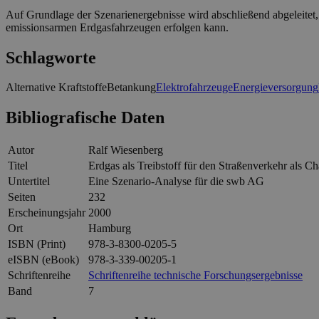
Auf Grundlage der Szenarienergebnisse wird abschließend abgeleite
emissionsarmen Erdgasfahrzeugen erfolgen kann.
Schlagworte
Alternative Kraftstoffe
Betankung
Elektrofahrzeuge
Energieversorgung
Bibliografische Daten
Autor
Ralf Wiesenberg
Titel
Erdgas als Treibstoff für den Straßenverkehr als 
Untertitel
Eine Szenario-Analyse für die swb AG
Seiten
232
Erscheinungsjahr
2000
Ort
Hamburg
ISBN (Print)
978-3-8300-0205-5
eISBN (eBook)
978-3-339-00205-1
Schriftenreihe
Schriftenreihe technische Forschungsergebnisse
Band
7