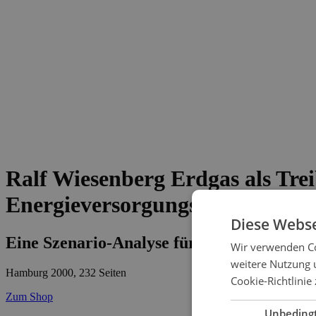
Ralf Wiesenberg
Erdgas als Trei
Energieversorgungsunternehm
Diese Webse
Eine Szenario-Analyse für die swb AG
Wir verwenden Co
weitere Nutzung 
Hamburg 2000, 232 Seiten
Cookie-Richtlinie 
Zum Shop
Unbeding