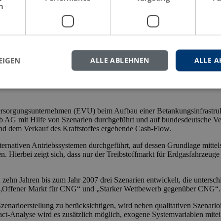
h
EIGEN
ALLE ABLEHNEN
ALLE A
eversorgungsunternehmen (EVU) beim Aufbau einer Betankungsinfrastrukt
b AG mit Hilfe von Szenarien durchgeführt und auf bundesdeutsche Verh
und dem Verkauf des Kraftstoffes ergebende Cash-Flow.
ternativen Antriebssystemen durchgeführt, auf dessen Grundlage mittel
 Hierbei zeigt sich, dass nur der Treibstoffmarkt für Erdgasfahrzeuge 
zehn Jahren bis zum Jahr 2007 drei Szenarien entwickelt, die untersch
, „Offener Markt für CNG“ und „Starker Wettbewerb gegenüber CNG“.
 Szenarioerstellung zu berücksichtigen, wird neben qualitativen Szenar
t-Analyse wird es zusätzlich möglich, exogene Systemvariablen mitei