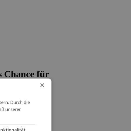
s Chance für
×
sern. Durch die
äß unserer
nktionalität