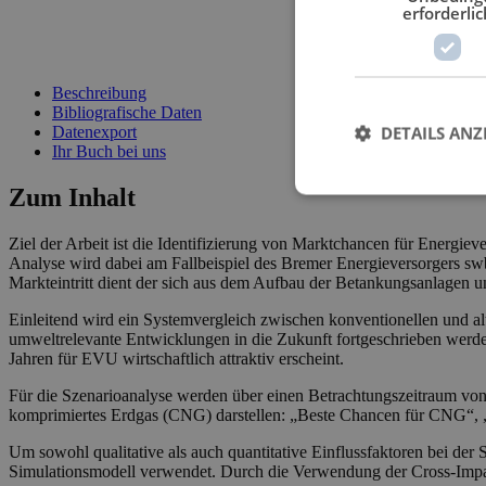
erforderlic
schließen
Beschreibung
Bibliografische Daten
DETAILS ANZ
Datenexport
Ihr Buch bei uns
Zum Inhalt
Ziel der Arbeit ist die Identifizierung von Marktchancen für Energi
Analyse wird dabei am Fallbeispiel des Bremer Energieversorgers sw
Markteintritt dient der sich aus dem Aufbau der Betankungsanlagen 
Einleitend wird ein Systemvergleich zwischen konventionellen und al
umweltrelevante Entwicklungen in die Zukunft fortgeschrieben werden.
Jahren für EVU wirtschaftlich attraktiv erscheint.
Für die Szenarioanalyse werden über einen Betrachtungszeitraum von 
komprimiertes Erdgas (CNG) darstellen: „Beste Chancen für CNG“
Um sowohl qualitative als auch quantitative Einflussfaktoren bei der
Simulationsmodell verwendet. Durch die Verwendung der Cross-Impac