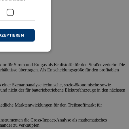
KZEPTIEREN
ur für Strom und Erdgas als Kraftstoffe für den Straßenverkehr. Die
ältnisse übertragen. Als Entscheidungsgröße für den profitablen
s einer Szenarioanalyse technische, sozio-ökonomische sowie
und nicht der für batteriebetriebene Elektrofahrzeuge in den nächsten
iedliche Marktentwicklungen für den Treibstoffmarkt für
ioinstrumenten die Cross-Impact-Analyse als mathematisches
nander zu verknüpfen.