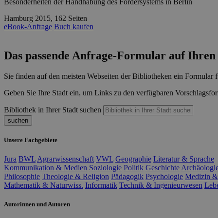
Besonderheiten der Handhabung des Fördersystems in Berlin
Hamburg 2015, 162 Seiten
eBook-Anfrage
Buch kaufen
Das passende Anfrage-Formular auf Ihren 
Sie finden auf den meisten Webseiten der Bibliotheken ein Formular f
Geben Sie Ihre Stadt ein, um Links zu den verfügbaren Vorschlagsfor
Bibliothek in Ihrer Stadt suchen
suchen
Unsere Fachgebiete
Jura
BWL
Agrarwissenschaft
VWL
Geographie
Literatur & Sprache
Kommunikation & Medien
Soziologie
Politik
Geschichte
Archäologi
Philosophie
Theologie & Religion
Pädagogik
Psychologie
Medizin &
Mathematik & Naturwiss.
Informatik
Technik & Ingenieurwesen
Leb
Autorinnen und Autoren