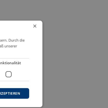
×
sern. Durch die
äß unserer
nktionalität
KZEPTIEREN