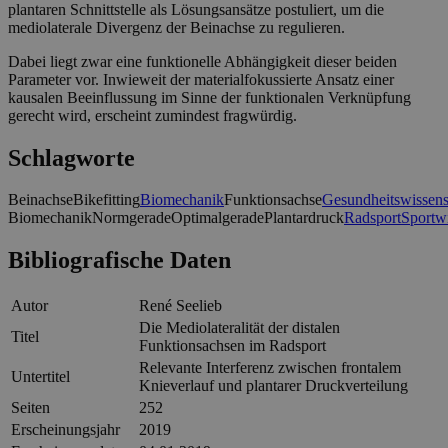
plantaren Schnittstelle als Lösungsansätze postuliert, um die
mediolaterale Divergenz der Beinachse zu regulieren.
Dabei liegt zwar eine funktionelle Abhängigkeit dieser beiden
Parameter vor. Inwieweit der materialfokussierte Ansatz einer
kausalen Beeinflussung im Sinne der funktionalen Verknüpfung
gerecht wird, erscheint zumindest fragwürdig.
Schlagworte
Beinachse
Bikefitting
Biomechanik
Funktionsachse
Gesundheitswissens
Biomechanik
Normgerade
Optimalgerade
Plantardruck
Radsport
Sportwi
Bibliografische Daten
Autor
René Seelieb
Die Mediolateralität der distalen
Titel
Funktionsachsen im Radsport
Relevante Interferenz zwischen frontalem
Untertitel
Knieverlauf und plantarer Druckverteilung
Seiten
252
Erscheinungsjahr
2019