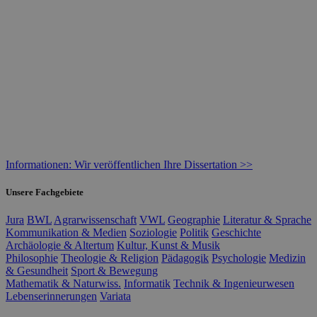
Informationen: Wir veröffentlichen Ihre Dissertation >>
Unsere Fachgebiete
Jura
BWL
Agrarwissenschaft
VWL
Geographie
Literatur & Sprache
Kommunikation & Medien
Soziologie
Politik
Geschichte
Archäologie & Altertum
Kultur, Kunst & Musik
Philosophie
Theologie & Religion
Pädagogik
Psychologie
Medizin
& Gesundheit
Sport & Bewegung
Mathematik & Naturwiss.
Informatik
Technik & Ingenieurwesen
Lebenserinnerungen
Variata