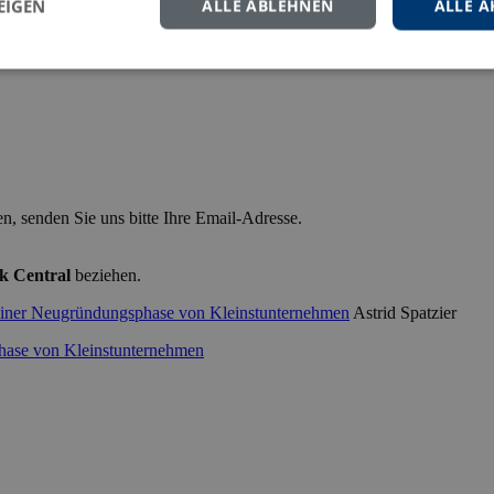
EIGEN
ALLE ABLEHNEN
ALLE A
n, senden Sie uns bitte Ihre Email-Adresse.
k Central
beziehen.
Astrid Spatzier
hase von Kleinstunternehmen