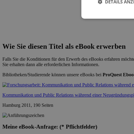
DETAILS ANZ
Wie Sie diesen Titel als eBook erwerben
Falls Sie die Konditionen für den Erwerb des eBooks erfahren möchte
Sie erhalten dann alle erforderlichen Informationen.
Bibliotheken/Studierende können unsere eBooks bei
ProQuest Eboo
Kommunikation und Public Relations während einer Neugründungsp
Hamburg 2011, 190 Seiten
Meine eBook-Anfrage:
(* Pflichtfelder)