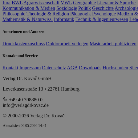
Jura
BWL
Agrarwissenschaft
VWL
Geographie
Literatur & Sprache
Kommunikation & Medien
Soziologie
Politik
Geschichte
Archäologi
Philosophie
Theologie & Religion
Pädagogik
Psychologie
Medizin &
Mathematik & Naturwiss.
Informatik
Technik & Ingenieurwesen
Leb
Autorinnen und Autoren
Druckkostenzuschuss
Doktorarbeit verlegen
Masterarbeit publizieren
Kontakt und Service
Kontakt
Impressum
Datenschutz
AGB
Downloads
Hochschulen
Sit
Verlag Dr. Kovač GmbH
Leverkusenstraße 13 • 22761 Hamburg
+49 40 398880 0
info@verlagdrkovac.de
© 2000-2026 Verlag Dr. Kovač
Aktualisiert 06.05.2026 14:41