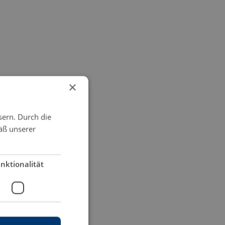
×
sern. Durch die
äß unserer
nktionalität