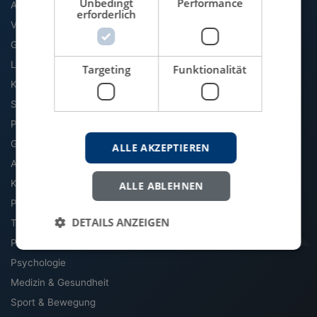
Unbedingt
Performance
Agrarwissenschaft
erforderlich
VWL
Geographie
Literatur & Sprache
Targeting
Funktionalität
Kommunikation & Medien
Soziologie
Politik
Geschichte
ALLE AKZEPTIEREN
Archäologie & Altertum
Kultur, Kunst & Musik
ALLE ABLEHNEN
Philosophie
DETAILS ANZEIGEN
Theologie & Religion
Pädagogik
Psychologie
Medizin & Gesundheit
Sport & Bewegung