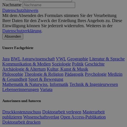
Nachname
Datenschutzhinweis
Mit dem Absenden des Formulars stimmen Sie der Verarbeitung
Ihrer Daten für den Zweck der Erstellung Ihres Angebots zu. Diese
Einwilligung können Sie jederzeit widerrufen. Weiteres in der
Datenschutzerklärung
.
Absenden
Unsere Fachgebiete
Jura
BWL
Agrarwissenschaft
VWL
Geographie
Literatur & Sprache
Kommunikation & Medien
Soziologie
Politik
Geschichte
Archäologie & Altertum
Kultur, Kunst & Musik
Philosophie
Theologie & Religion
Pädagogik
Psychologie
Medizin
& Gesundheit
Sport & Bewegung
Mathematik & Naturwiss.
Informatik
Technik & Ingenieurwesen
Lebenserinnerungen
Variata
Autorinnen und Autoren
Druckkostenzuschuss
Doktorarbeit verlegen
Masterarbeit
publizieren
Wissenschaftsverlag
Open Access-Publikation
Doktorarbeit drucken