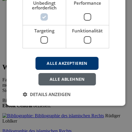
Unbedingt
Performance
erforderlich
Targeting
Funktionalität
ALLE AKZEPTIEREN
Wie Sie diesen Titel als eBook erwerben
ALLE ABLEHNEN
Falls Sie die Konditionen für den Erwerb des eBooks erfahren
möchten, senden Sie uns bitte Ihre Email-Adresse.
Sie erhalten dann alle erforderlichen Informationen.
DETAILS ANZEIGEN
Bibliotheken/Studierende können unsere eBooks bei
ProQuest
Ebook Central
beziehen.
Rüdiger
Lohlker
Bibliographie des islamischen Rechts