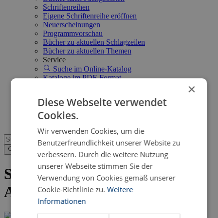
Schriftenreihen
Eigene Schriftenreihe eröffnen
Neuerscheinungen
Programmvorschau
Bücher zu aktuellen Schlagzeilen
Bücher zu aktuellen Themen
Service
Suche im Online-Katalog
Kataloge im PDF-Format
×
Neuerscheinungsdienst
Open Access
Diese Webseite verwendet
FAQ
Cookies.
Shop
Wir verwenden Cookies, um die
Benutzerfreundlichkeit unserer Website zu
verbessern. Durch die weitere Nutzung
unserer Webseite stimmen Sie der
Senden Sie uns eine eBook-
Verwendung von Cookies gemäß unserer
Anfrage
Cookie-Richtlinie zu.
Weitere
Informationen