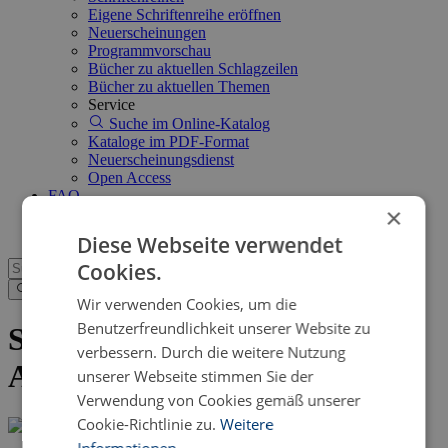
Eigene Schriftenreihe eröffnen
Neuerscheinungen
Programmvorschau
Bücher zu aktuellen Schlagzeilen
Bücher zu aktuellen Themen
Service
Suche im Online-Katalog
Kataloge im PDF-Format
Neuerscheinungsdienst
Open Access
FAQ
×
Shop
Diese Webseite verwendet
Cookies.
Wir verwenden Cookies, um die
Benutzerfreundlichkeit unserer Website zu
Senden Sie uns eine eBook-
verbessern. Durch die weitere Nutzung
Anfrage
unserer Webseite stimmen Sie der
Verwendung von Cookies gemäß unserer
Cookie-Richtlinie zu.
Weitere