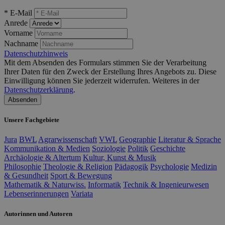
* E-Mail
Anrede
Vorname
Nachname
Datenschutzhinweis
Mit dem Absenden des Formulars stimmen Sie der Verarbeitung
Ihrer Daten für den Zweck der Erstellung Ihres Angebots zu. Diese
Einwilligung können Sie jederzeit widerrufen. Weiteres in der
Datenschutzerklärung
.
Absenden
Unsere Fachgebiete
Jura
BWL
Agrarwissenschaft
VWL
Geographie
Literatur & Sprache
Kommunikation & Medien
Soziologie
Politik
Geschichte
Archäologie & Altertum
Kultur, Kunst & Musik
Philosophie
Theologie & Religion
Pädagogik
Psychologie
Medizin
& Gesundheit
Sport & Bewegung
Mathematik & Naturwiss.
Informatik
Technik & Ingenieurwesen
Lebenserinnerungen
Variata
Autorinnen und Autoren