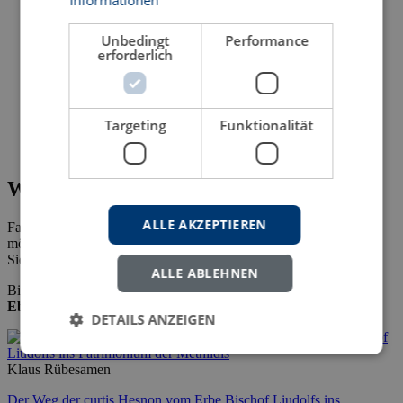
Informationen
Unbedingt
Performance
erforderlich
Targeting
Funktionalität
Wie Sie diesen Titel als eBook erwerben
ALLE AKZEPTIEREN
Falls Sie die Konditionen für den Erwerb des eBooks erfahren
möchten, senden Sie uns bitte Ihre Email-Adresse.
Sie erhalten dann alle erforderlichen Informationen.
ALLE ABLEHNEN
Bibliotheken/Studierende können unsere eBooks bei
ProQuest
Ebook Central
beziehen.
DETAILS ANZEIGEN
Klaus Rübesamen
Der Weg der curtis Hesnon vom Erbe Bischof Liudolfs ins