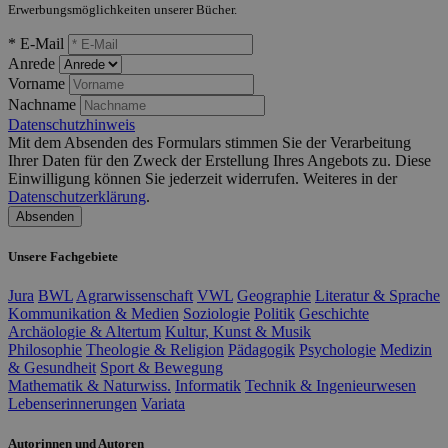
Erwerbungsmöglichkeiten unserer Bücher.
* E-Mail
Anrede
Vorname
Nachname
Datenschutzhinweis
Mit dem Absenden des Formulars stimmen Sie der Verarbeitung
Ihrer Daten für den Zweck der Erstellung Ihres Angebots zu. Diese
Einwilligung können Sie jederzeit widerrufen. Weiteres in der
Datenschutzerklärung
.
Absenden
Unsere Fachgebiete
Jura
BWL
Agrarwissenschaft
VWL
Geographie
Literatur & Sprache
Kommunikation & Medien
Soziologie
Politik
Geschichte
Archäologie & Altertum
Kultur, Kunst & Musik
Philosophie
Theologie & Religion
Pädagogik
Psychologie
Medizin
& Gesundheit
Sport & Bewegung
Mathematik & Naturwiss.
Informatik
Technik & Ingenieurwesen
Lebenserinnerungen
Variata
Autorinnen und Autoren