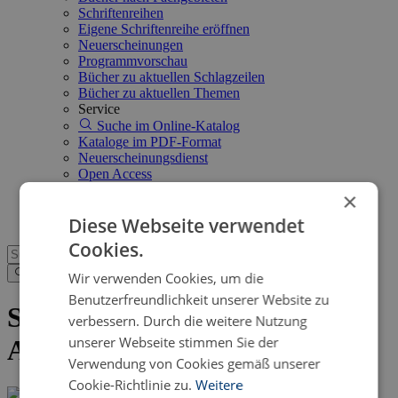
Schriftenreihen
Eigene Schriftenreihe eröffnen
Neuerscheinungen
Programmvorschau
Bücher zu aktuellen Schlagzeilen
Bücher zu aktuellen Themen
Service
Suche im Online-Katalog
Kataloge im PDF-Format
Neuerscheinungsdienst
Open Access
FAQ
×
Shop
Diese Webseite verwendet
Cookies.
Wir verwenden Cookies, um die
Benutzerfreundlichkeit unserer Website zu
Senden Sie uns eine eBook-
verbessern. Durch die weitere Nutzung
unserer Webseite stimmen Sie der
Anfrage
Verwendung von Cookies gemäß unserer
Cookie-Richtlinie zu.
Weitere