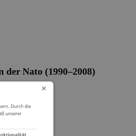
n der Nato (1990–2008)
×
sern. Durch die
äß unserer
nktionalität