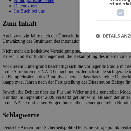
Bibliografische Daten
erforderlic
Datenexport
Ihr Buch bei uns
Zum Inhalt
DETAILS ANZ
Auch zwanzig Jahre nach der Überwindung des Ost-West-Konflikts ist 
Umwälzung der Strukturen des internationalen Systems grundlegend v
Nicht mehr die kollektive Verteidigung steht im Mittelpunkt der trans
Krisen- und Konfliktmanagement, die Bekämpfung des internationalen
Vor diesem Hintergrund beschäftigt sich die vorliegende Studie mit d
in die Strukturen der NATO eingebunden. Jedoch stellte sich gerade i
an Kampfeinsätzen des Bündnisses heraus, dass das vereinte Deutschl
knapp zwei Jahren nach der Fertigstellung der Dissertation Belege fin
Sowohl die Debatte über das Für und Wider und die generellen Modal
Kunduz im September 2009 verstärkt geführt wird, als auch der unter d
in der NATO und lassen Fragen hinsichtlich seiner generellen Bündn
Schlagworte
Deutsche Außen- und Sicherheitspolitik
Deutsche Europapolitik
Deutsc