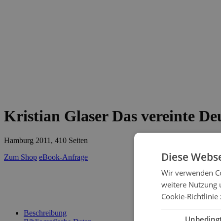
Kristian Glaser
Das vereinte De
Hamburg 2011, 410 Seiten
Diese Webse
Zum Shop
eBook-Anfrage
Wir verwenden Co
schließen
weitere Nutzung 
Cookie-Richtlinie 
Beschreibung
Unbeding