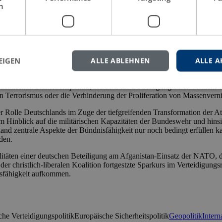
h
EIGEN
ALLE ABLEHNEN
ALLE A
die NATO ein gewichtiger Faktor der internationalen Sicherheitspolit
erändert.
atlantischen Sicherheitspolitik, sondern die Bewältigung einer Vielzahl
 Terrorismus oder die Verhinderung der Proliferation von Massenvern
er Rolle Deutschlands im Zuge der tiefgreifenden Transformation der Atl
m Hinblick auf die militärischen Kapazitäten der Bundeswehr und hinsi
and zentrale Aspekte der Bündnisfähigkeit nur noch bedingt erfüllen k
den.
itäten einer deutschen Beteiligung am Afganistan-Einsatz der NATO, d
er christlich-liberalen Koalition fortgestzte Sparkurs im Verteidigung
isfähigkeit aufkommen.
he Verteidigungspolitik
Europäische Sicherheitspolitik
Geopolitik
Intern