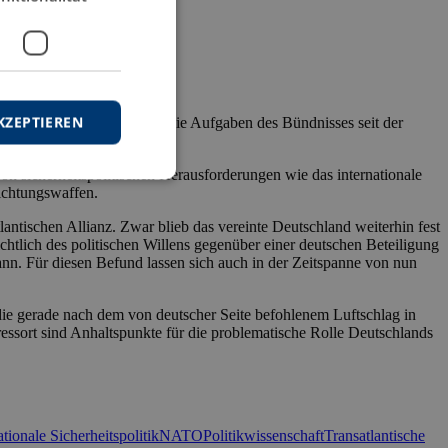
KZEPTIEREN
ik. Gleichwohl haben sich die Aufgaben des Bündnisses seit der
 von sicherheitspolitischen Herausforderungen wie das internationale
ichtungswaffen.
antischen Allianz. Zwar blieb das vereinte Deutschland weiterhin fest
chtlich des politischen Willens gegenüber einer deutschen Beteiligung
ann. Für diesen Befund lassen sich auch in der Zeitspanne von nun
ie gerade nach dem von deutscher Seite befohlenem Luftschlag in
sressort sind Anhaltspunkte für die problematische Rolle Deutschlands
ationale Sicherheitspolitik
NATO
Politikwissenschaft
Transatlantische