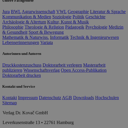
Unsere Fachgebiete
Jura
BWL
Agrarwissenschaft
VWL
Geographie
Literatur & Sprache
Kommunikation & Medien
Soziologie
Politik
Geschichte
Archäologie & Altertum
Kultur, Kunst & Musik
Philosophie
Theologie & Religion
Pädagogik
Psychologie
Medizin
& Gesundheit
Sport & Bewegung
Mathematik & Naturwiss.
Informatik
Technik & Ingenieurwesen
Lebenserinnerungen
Variata
Autorinnen und Autoren
Druckkostenzuschuss
Doktorarbeit verlegen
Masterarbeit
publizieren
Wissenschaftsverlag
Open Access-Publikation
Doktorarbeit drucken
Kontakt und Service
Kontakt
Impressum
Datenschutz
AGB
Downloads
Hochschulen
Sitemap
Verlag Dr. Kovač GmbH
Leverkusenstraße 13 • 22761 Hamburg