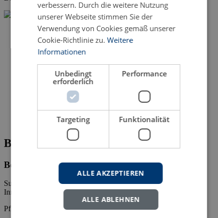
verbessern. Durch die weitere Nutzung
unserer Webseite stimmen Sie der
Verwendung von Cookies gemäß unserer
Cookie-Richtlinie zu.
Weitere
Informationen
Unbedingt
Performance
erforderlich
Targeting
Funktionalität
Bitte fehlende Angaben ergänzen
Bestellung des Titels:
ALLE AKZEPTIEREN
Sustainable Regional Development Through the Establishment of
Innovation-Oriented Cluster Management von Irina Dovbischuk
ALLE ABLEHNEN
Pflichtfelder mit * gekennzeichnet.