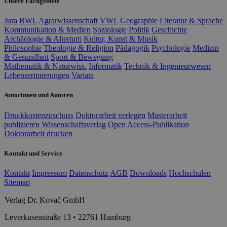
Unsere Fachgebiete
Jura
BWL
Agrarwissenschaft
VWL
Geographie
Literatur & Sprache
Kommunikation & Medien
Soziologie
Politik
Geschichte
Archäologie & Altertum
Kultur, Kunst & Musik
Philosophie
Theologie & Religion
Pädagogik
Psychologie
Medizin
& Gesundheit
Sport & Bewegung
Mathematik & Naturwiss.
Informatik
Technik & Ingenieurwesen
Lebenserinnerungen
Variata
Autorinnen und Autoren
Druckkostenzuschuss
Doktorarbeit verlegen
Masterarbeit
publizieren
Wissenschaftsverlag
Open Access-Publikation
Doktorarbeit drucken
Kontakt und Service
Kontakt
Impressum
Datenschutz
AGB
Downloads
Hochschulen
Sitemap
Verlag Dr. Kovač GmbH
Leverkusenstraße 13 • 22761 Hamburg