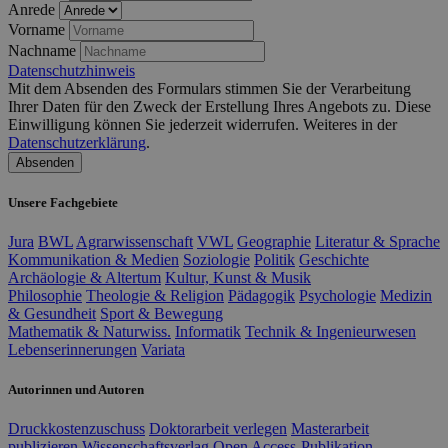
Anrede
Vorname
Nachname
Datenschutzhinweis
Mit dem Absenden des Formulars stimmen Sie der Verarbeitung
Ihrer Daten für den Zweck der Erstellung Ihres Angebots zu. Diese
Einwilligung können Sie jederzeit widerrufen. Weiteres in der
Datenschutzerklärung
.
Absenden
Unsere Fachgebiete
Jura
BWL
Agrarwissenschaft
VWL
Geographie
Literatur & Sprache
Kommunikation & Medien
Soziologie
Politik
Geschichte
Archäologie & Altertum
Kultur, Kunst & Musik
Philosophie
Theologie & Religion
Pädagogik
Psychologie
Medizin
& Gesundheit
Sport & Bewegung
Mathematik & Naturwiss.
Informatik
Technik & Ingenieurwesen
Lebenserinnerungen
Variata
Autorinnen und Autoren
Druckkostenzuschuss
Doktorarbeit verlegen
Masterarbeit
publizieren
Wissenschaftsverlag
Open Access-Publikation