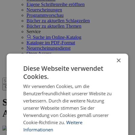
Eigene Schriftenreihe eröffnen
Neuerscheinungen
Programmvorschau
Bücher zu aktuellen Schlagzeilen
Bücher zu aktuellen Themen
Service
Suche im Online-Katalog
Kataloge im PDF-Format
Neuerscheinungsdienst
Open Access
×
FAQ
Shop
Diese Webseite verwendet
Cookies.
Wir verwenden Cookies, um die
Benutzerfreundlichkeit unserer Website zu
Senden Sie uns eine eBook-
verbessern. Durch die weitere Nutzung
unserer Webseite stimmen Sie der
Anfrage
Verwendung von Cookies gemäß unserer
Cookie-Richtlinie zu.
Weitere
Informationen