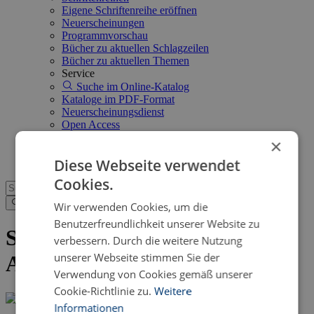
Eigene Schriftenreihe eröffnen
Neuerscheinungen
Programmvorschau
Bücher zu aktuellen Schlagzeilen
Bücher zu aktuellen Themen
Service
Suche im Online-Katalog
Kataloge im PDF-Format
Neuerscheinungsdienst
Open Access
FAQ
×
Shop
Diese Webseite verwendet
Cookies.
Wir verwenden Cookies, um die
Benutzerfreundlichkeit unserer Website zu
Senden Sie uns eine eBook-
verbessern. Durch die weitere Nutzung
unserer Webseite stimmen Sie der
Anfrage
Verwendung von Cookies gemäß unserer
Cookie-Richtlinie zu.
Weitere
Informationen