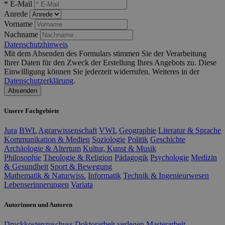
* E-Mail
Anrede
Vorname
Nachname
Datenschutzhinweis
Mit dem Absenden des Formulars stimmen Sie der Verarbeitung
Ihrer Daten für den Zweck der Erstellung Ihres Angebots zu. Diese
Einwilligung können Sie jederzeit widerrufen. Weiteres in der
Datenschutzerklärung
.
Absenden
Unsere Fachgebiete
Jura
BWL
Agrarwissenschaft
VWL
Geographie
Literatur & Sprache
Kommunikation & Medien
Soziologie
Politik
Geschichte
Archäologie & Altertum
Kultur, Kunst & Musik
Philosophie
Theologie & Religion
Pädagogik
Psychologie
Medizin
& Gesundheit
Sport & Bewegung
Mathematik & Naturwiss.
Informatik
Technik & Ingenieurwesen
Lebenserinnerungen
Variata
Autorinnen und Autoren
Druckkostenzuschuss
Doktorarbeit verlegen
Masterarbeit