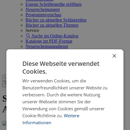
Eigene Schriftenreihe eröffnen
Neuerscheinungen
Programmvorschau
Bücher zu aktuellen Schlagzeilen
Bücher zu aktuellen Themen
Service
Suche im Online-Katalog
Kataloge im PDF-Format
Neuerscheinungsdienst
Open Access
×
FAQ
Diese Webseite verwendet
Shop
Cookies.
Wir verwenden Cookies, um die
Benutzerfreundlichkeit unserer Website zu
verbessern. Durch die weitere Nutzung
Senden Sie uns eine eBook-
unserer Webseite stimmen Sie der
Anfrage
Verwendung von Cookies gemäß unserer
Cookie-Richtlinie zu.
Weitere
Informationen