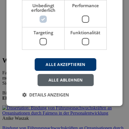
Unbedingt
Performance
erforderlich
Targeting
Funktionalität
Wie Sie diesen Titel als eBook erwerben
ALLE AKZEPTIEREN
Falls Sie die Konditionen für den Erwerb des eBooks erfahren
möchten, senden Sie uns bitte Ihre Email-Adresse.
ALLE ABLEHNEN
Sie erhalten dann alle erforderlichen Informationen.
Bibliotheken/Studierende können unsere eBooks bei
ProQuest
DETAILS ANZEIGEN
Ebook Central
beziehen.
Anike Waszak
Bindung von Führungsnachwuchskräften an Organisationen durch