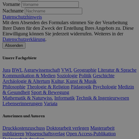
Vorname
Nachname
Datenschutzhinweis
Mit dem Absenden des Formulars stimmen Sie der Verarbeitung
Ihrer Daten für den Zweck der Erstellung Ihres Angebots zu. Diese
Einwilligung können Sie jederzeit widerrufen. Weiteres in der
Datenschutzerklärung
.
Absenden
Unsere Fachgebiete
Jura
BWL
Agrarwissenschaft
VWL
Geographie
Literatur & Sprache
Kommunikation & Medien
Soziologie
Politik
Geschichte
Archäologie & Altertum
Kultur, Kunst & Musik
Philosophie
Theologie & Religion
Pädagogik
Psychologie
Medizin
& Gesundheit
Sport & Bewegung
Mathematik & Naturwiss.
Informatik
Technik & Ingenieurwesen
Lebenserinnerungen
Variata
Autorinnen und Autoren
Druckkostenzuschuss
Doktorarbeit verlegen
Masterarbeit
publizieren
Wissenschaftsverlag
Open Access-Publikation