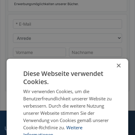
Erwerbungsmöglichkeiten unserer Bücher.
* E-Mail
Anrede
Vorname
Nachname
×
Diese Webseite verwendet
Datenschutzhinweis
Absenden
Cookies.
Wir verwenden Cookies, um die
Benutzerfreundlichkeit unserer Website zu
verbessern. Durch die weitere Nutzung
unserer Webseite stimmen Sie der
Verwendung von Cookies gemäß unserer
Cookie-Richtlinie zu.
Weitere
UNSERE FACHGEBIETE
Informationen