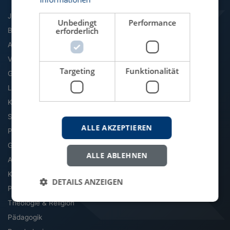
Jura
Unbedingt
Performance
erforderlich
BWL
Agrarwissenschaft
VWL
Targeting
Funktionalität
Geographie
Literatur & Sprache
Kommunikation & Medien
Soziologie
ALLE AKZEPTIEREN
Politik
Geschichte
ALLE ABLEHNEN
Archäologie & Altertum
Kultur, Kunst & Musik
DETAILS ANZEIGEN
Philosophie
Theologie & Religion
Pädagogik