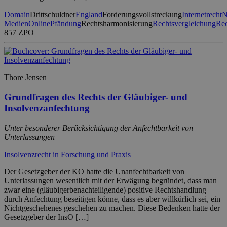
Domain
Drittschuldner
England
Forderungsvollstreckung
Internetrecht
N
Medien
Online
Pfändung
Rechtsharmonisierung
Rechtsvergleichung
Rec
857 ZPO
Thore Jensen
Grundfragen des Rechts der Gläubiger- und
Insolvenzanfechtung
Unter besonderer Berücksichtigung der Anfechtbarkeit von
Unterlassungen
Insolvenzrecht in Forschung und Praxis
Der Gesetzgeber der KO hatte die Unanfechtbarkeit von
Unterlassungen wesentlich mit der Erwägung begründet, dass man
zwar eine (gläubigerbenachteiligende) positive Rechtshandlung
durch Anfechtung beseitigen könne, dass es aber willkürlich sei, ein
Nichtgeschehenes geschehen zu machen. Diese Bedenken hatte der
Gesetzgeber der InsO […]