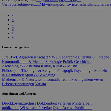
Vertrag
Gläubigerverzug
Mitwirkung
Rechtswissenschaft
Schuldnerver
«
<
1
2
>
»
Unsere Fachgebiete
Jura
BWL
Agrarwissenschaft
VWL
Geographie
Literatur & Sprache
Kommunikation & Medien
Soziologie
Politik
Geschichte
Archäologie & Altertum
Kultur, Kunst & Musik
Philosophie
Theologie & Religion
Pädagogik
Psychologie
Medizin
& Gesundheit
Sport & Bewegung
Mathematik & Naturwiss.
Informatik
Technik & Ingenieurwesen
Lebenserinnerungen
Variata
Autorinnen und Autoren
Druckkostenzuschuss
Doktorarbeit verlegen
Masterarbeit
publizieren
Wissenschaftsverlag
Open Access-Publikation