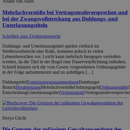
Ariane van Aken
Mehrfachverstöße bei Vertragsstrafeversprechen und
bei der Zwangsvollstreckung aus Duldungs- und
Unterlassungstiteln
Schriften zum Zivilprozessrecht
Duldungs- und Unterlassungstitel spielen vielfach im
Wettbewerbsrecht eine Rolle, kommen jedoch in vielen
Lebensbereichen vor. Leicht kann mehrfach hiergegen verstoßen
werden, da die Titel in der Regel eine Dauerverpflichtung enthalten.
Schnell können sich die vom Gesetz vorgesehenen Ordnungsgelder
in der Folge aufsummieren und zu unbilligen […]
Duldungstitel
Fortsetzungszusammenhang
Hamburger
Brauch
Herabsetzung
Mehrfachverstöße
Ordnungsgeld
Ordnungsmittel
Entscheidung
Unterlassungstitel
Vertragsstrafe
Vertragsstrafeverspreche
Derya Güclü
Die Grenzen der zulässigen Gewaltanwendung des