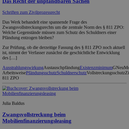
Das Recht der unpfändbaren Sachen
Schriften zum Zivilprozessrecht
Das Werk behandelt eine spannende Frage des
Zwangsvollstreckungsrechts um die zentrale Norm des § 811 ZPO:
Welche Gegenstände müssen zum Schutz des Schuldners einer
Pfändung entzogen bleiben?
Zur Prüfung, ob die derzeitige Fassung des § 811 ZPO noch aktuell
ist, nimmt der Verfasser zunächst die geschichtliche Entwicklung
des […]
Ausstrahlungswirkung
Austauschpfändung
Existenzminimum
GNeuM
Arbeitsweise
Pfändungsschutz
Schuldnerschutz
Vollstreckungsschutz
Zi
811 ZPO
Julia Baldus
Zwangsvollstreckung beim
Mobilienfinanzierungsleasing