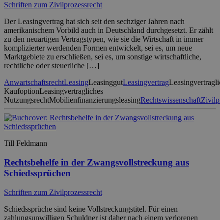
Schriften zum Zivilprozessrecht
Der Leasingvertrag hat sich seit den sechziger Jahren nach
amerikanischem Vorbild auch in Deutschland durchgesetzt. Er zählt
zu den neuartigen Vertragstypen, wie sie die Wirtschaft in immer
komplizierter werdenden Formen entwickelt, sei es, um neue
Marktgebiete zu erschließen, sei es, um sonstige wirtschaftliche,
rechtliche oder steuerliche […]
Anwartschaftsrecht
Leasing
Leasinggut
Leasingvertrag
Leasingvertragl
Kaufoption
Leasingvertragliches
Nutzungsrecht
Mobilienfinanzierungsleasing
Rechtswissenschaft
Zivilp
Till Feldmann
Rechtsbehelfe in der Zwangsvollstreckung aus
Schiedssprüchen
Schriften zum Zivilprozessrecht
Schiedssprüche sind keine Vollstreckungstitel. Für einen
zahlungsunwilligen Schuldner ist daher nach einem verlorenen