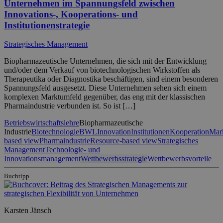
Unternehmen im Spannungsfeld zwischen
Innovations-, Kooperations- und
Institutionenstrategie
Strategisches Management
Biopharmazeutische Unternehmen, die sich mit der Entwicklung
und/oder dem Verkauf von biotechnologischen Wirkstoffen als
Therapeutika oder Diagnostika beschäftigen, sind einem besonderen
Spannungsfeld ausgesetzt. Diese Unternehmen sehen sich einem
komplexen Marktumfeld gegenüber, das eng mit der klassischen
Pharmaindustrie verbunden ist. So ist […]
Betriebswirtschaftslehre
Biopharmazeutische
Industrie
Biotechnologie
BWL
Innovation
Institutionen
Kooperation
Mar
based view
Pharmaindustrie
Resource-based view
Strategisches
Management
Technologie- und
Innovationsmanagement
Wettbewerbsstrategie
Wettbewerbsvorteile
Buchtipp
Karsten Jänsch