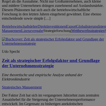
Regel als die Ausnahme. Nicht nur Großunternehmen, auch kleine
und mittlere Unternehmen drängen zunehmend auf Auslandsmärkte.
Diesem Phänomen hat sich auch die betriebswirtschaftliche
Forschung in den letzten Jahren eingehend gewidmet. Eine ebenso
entscheidende sowie simple […]
Betriebswirtschaftslehre
Direktinvestitionen
Export
Globalisierung
Inter
Management
Lizenzvergabe
Strategieforschung
Wettbewerbsstrategien
Udo Specht
Zeit als strategischer Erfolgsfaktor und Grundlage
der Unternehmensstrategie
Eine theoretische und empirische Analyse anhand der
Elektronikindustrie
Strategisches Management
Der Faktor Zeit hat sich im vergangenen Jahrzehnt zum zentralen
Ansatzhebel für die Steigerung der Unternehmensperformance
entwickelt. Im Gegensatz zu bisherigen anekdotischen