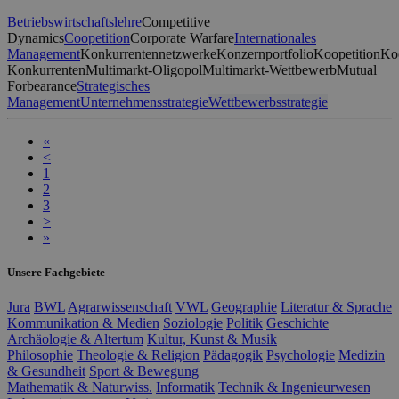
Betriebswirtschaftslehre
Competitive
Dynamics
Coopetition
Corporate Warfare
Internationales
Management
Konkurrentennetzwerke
Konzernportfolio
Koopetition
Koo
Konkurrenten
Multimarkt-Oligopol
Multimarkt-Wettbewerb
Mutual
Forbearance
Strategisches
Management
Unternehmensstrategie
Wettbewerbsstrategie
«
<
1
2
3
>
»
Unsere Fachgebiete
Jura
BWL
Agrarwissenschaft
VWL
Geographie
Literatur & Sprache
Kommunikation & Medien
Soziologie
Politik
Geschichte
Archäologie & Altertum
Kultur, Kunst & Musik
Philosophie
Theologie & Religion
Pädagogik
Psychologie
Medizin
& Gesundheit
Sport & Bewegung
Mathematik & Naturwiss.
Informatik
Technik & Ingenieurwesen