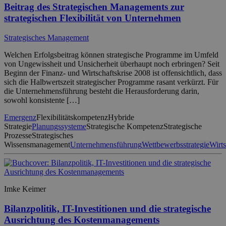
Beitrag des Strategischen Managements zur
strategischen Flexibilität von Unternehmen
Strategisches Management
Welchen Erfolgsbeitrag können strategische Programme im Umfeld
von Ungewissheit und Unsicherheit überhaupt noch erbringen? Seit
Beginn der Finanz- und Wirtschaftskrise 2008 ist offensichtlich, dass
sich die Halbwertszeit strategischer Programme rasant verkürzt. Für
die Unternehmensführung besteht die Herausforderung darin,
sowohl konsistente […]
Emergenz
Flexibilitätskompetenz
Hybride
Strategie
Planungssysteme
Strategische Kompetenz
Strategische
Prozesse
Strategisches
Wissensmanagement
Unternehmensführung
Wettbewerbsstrategie
Wirts
Imke Keimer
Bilanzpolitik, IT-Investitionen und die strategische
Ausrichtung des Kostenmanagements