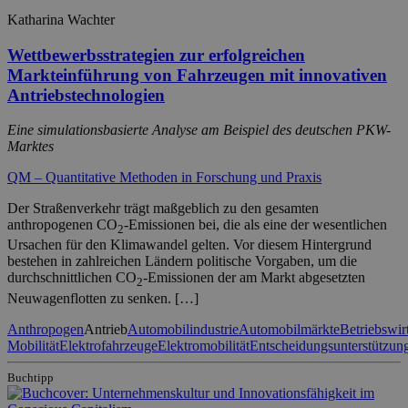
Katharina Wachter
Wettbewerbsstrategien zur erfolgreichen
Markteinführung von Fahrzeugen mit innovativen
Antriebstechnologien
Eine simulationsbasierte Analyse am Beispiel des deutschen PKW-
Marktes
QM – Quantitative Methoden in Forschung und Praxis
Der Straßenverkehr trägt maßgeblich zu den gesamten
anthropogenen CO
-Emissionen bei, die als eine der wesentlichen
2
Ursachen für den Klimawandel gelten. Vor diesem Hintergrund
bestehen in zahlreichen Ländern politische Vorgaben, um die
durchschnittlichen CO
-Emissionen der am Markt abgesetzten
2
Neuwagenflotten zu senken. […]
Anthropogen
Antrieb
Automobilindustrie
Automobilmärkte
Betriebswir
Mobilität
Elektrofahrzeuge
Elektromobilität
Entscheidungsunterstützun
Buchtipp