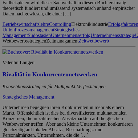
Fallbeispielen wird dieser Sachverhalt in diesem Buch erstmalig
theoretisch fundiert und umfassend systematisch anhand empirischer
Daten nachgewiesen, die einer […]
Betriebswirtschaftslehre
Controlling
Elektronikindustrie
Erfolgsfaktore
Union
Prozessmanagement
Strategisches
Management
Südostasien
Unternehmenserfolg
Unternehmensstrategie
Wettbewerbsstrategien
Zeitmanagament
Zeitwettbewerb
Valentin Langen
Rivalität in Konkurrentennetzwerken
Koopetitionsstrategien für Multipunkt-Verflechtungen
Strategisches Management
Unternehmen begegnen ihren Konkurrenten in mehr als einem
Markt. Offensichtlich ist dies bei diversifizierten multinationalen
Konzernen, die in zahlreichen Absatzmärkten auf die gleichen
Wettbewerber treffen. Aber auch kleine Unternehmen konkurrieren
gleichzeitig auf lokalen Absatz-, Beschaffungs- und
Personalmärkten. Unternehmen, die die […]