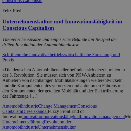
Felix Pfeil
Unternehmenskultur und Innovationsfähigkeit im
Conscious Capitalism
Theoretische Ansätze und empirische Befunde am Beispiel der
dritten Revolution der Automobilindustrie
Schriftenreihe innovative betriebswirtschaftliche Forschung und
Praxis
»Die deutschen Automobilhersteller befinden sich derzeit mitten in
der 3. Revolution. Sie müssen sich von PKW-Anbietern zu
Anbietern von nachhaltigen Mobilitätslösungen weiterentwickeln
und die Komponenten des vernetzten und autonomen Fahrens mit
den Komponenten der geteilten Mobilität und der Elektrifizierung
der Fahrzeuge […]
Automobilindustrie
Change Management
Conscious
Capitalism
Dieselskandal
Fuzzy Front End of
Innovation
Innovation
Innovationsfähigkeit
Innovationsmanagement
Mob
Unternehmensführung
Revolution der
Automobilindustrie
Unternehmenskultur