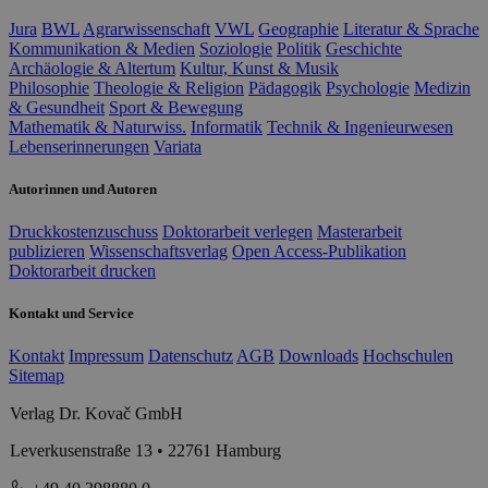
Jura
BWL
Agrarwissenschaft
VWL
Geographie
Literatur & Sprache
Kommunikation & Medien
Soziologie
Politik
Geschichte
Archäologie & Altertum
Kultur, Kunst & Musik
Philosophie
Theologie & Religion
Pädagogik
Psychologie
Medizin
& Gesundheit
Sport & Bewegung
Mathematik & Naturwiss.
Informatik
Technik & Ingenieurwesen
Lebenserinnerungen
Variata
Autorinnen und Autoren
Druckkostenzuschuss
Doktorarbeit verlegen
Masterarbeit
publizieren
Wissenschaftsverlag
Open Access-Publikation
Doktorarbeit drucken
Kontakt und Service
Kontakt
Impressum
Datenschutz
AGB
Downloads
Hochschulen
Sitemap
Verlag Dr. Kovač GmbH
Leverkusenstraße 13 • 22761 Hamburg