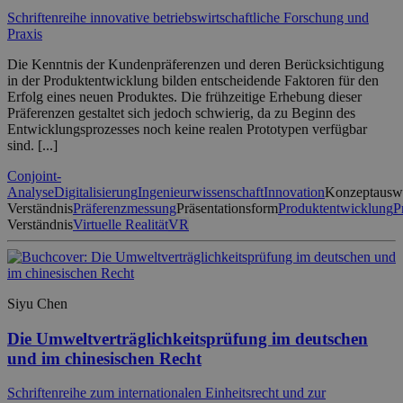
Schriftenreihe innovative betriebswirtschaftliche Forschung und
Praxis
Die Kenntnis der Kundenpräferenzen und deren Berücksichtigung
in der Produktentwicklung bilden entscheidende Faktoren für den
Erfolg eines neuen Produktes. Die frühzeitige Erhebung dieser
Präferenzen gestaltet sich jedoch schwierig, da zu Beginn des
Entwicklungsprozesses noch keine realen Prototypen verfügbar
sind. [...]
Conjoint-
Analyse
Digitalisierung
Ingenieurwissenschaft
Innovation
Konzeptausw
Verständnis
Präferenzmessung
Präsentationsform
Produktentwicklung
P
Verständnis
Virtuelle Realität
VR
Siyu Chen
Die Umweltverträglichkeitsprüfung im deutschen
und im chinesischen Recht
Schriftenreihe zum internationalen Einheitsrecht und zur