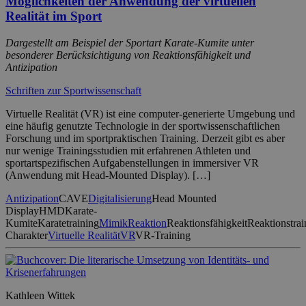
Möglichkeiten der Anwendung der virtuellen
Realität im Sport
Dargestellt am Beispiel der Sportart Karate-Kumite unter
besonderer Berücksichtigung von Reaktionsfähigkeit und
Antizipation
Schriften zur Sportwissenschaft
Virtuelle Realität (VR) ist eine computer-generierte Umgebung und
eine häufig genutzte Technologie in der sportwissenschaftlichen
Forschung und im sportpraktischen Training. Derzeit gibt es aber
nur wenige Trainingsstudien mit erfahrenen Athleten und
sportartspezifischen Aufgabenstellungen in immersiver VR
(Anwendung mit Head-Mounted Display). […]
Antizipation
CAVE
Digitalisierung
Head Mounted
Display
HMD
Karate-
Kumite
Karatetraining
Mimik
Reaktion
Reaktionsfähigkeit
Reaktionstrai
Charakter
Virtuelle Realität
VR
VR-Training
Kathleen Wittek