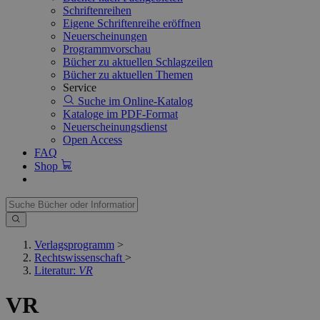
Schriftenreihen
Eigene Schriftenreihe eröffnen
Neuerscheinungen
Programmvorschau
Bücher zu aktuellen Schlagzeilen
Bücher zu aktuellen Themen
Service
Suche im Online-Katalog
Kataloge im PDF-Format
Neuerscheinungsdienst
Open Access
FAQ
Shop
Verlagsprogramm
>
Rechtswissenschaft
>
Literatur:
VR
VR