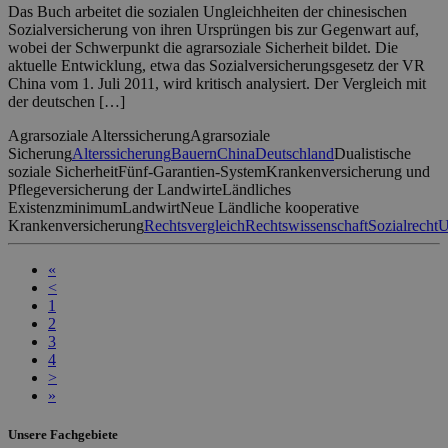
Das Buch arbeitet die sozialen Ungleichheiten der chinesischen
Sozialversicherung von ihren Ursprüngen bis zur Gegenwart auf,
wobei der Schwerpunkt die agrarsoziale Sicherheit bildet. Die
aktuelle Entwicklung, etwa das Sozialversicherungsgesetz der VR
China vom 1. Juli 2011, wird kritisch analysiert. Der Vergleich mit
der deutschen […]
Agrarsoziale Alterssicherung
Agrarsoziale
Sicherung
Alterssicherung
Bauern
China
Deutschland
Dualistische
soziale Sicherheit
Fünf-Garantien-System
Krankenversicherung und
Pflegeversicherung der Landwirte
Ländliches
Existenzminimum
Landwirt
Neue Ländliche kooperative
Krankenversicherung
Rechtsvergleich
Rechtswissenschaft
Sozialrecht
U
«
<
1
2
3
4
>
»
Unsere Fachgebiete