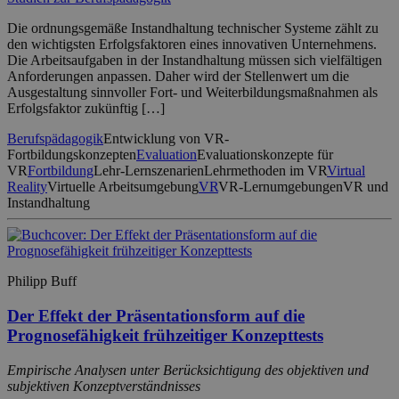
Die ordnungsgemäße Instandhaltung technischer Systeme zählt zu
den wichtigsten Erfolgsfaktoren eines innovativen Unternehmens.
Die Arbeitsaufgaben in der Instandhaltung müssen sich vielfältigen
Anforderungen anpassen. Daher wird der Stellenwert um die
Ausgestaltung sinnvoller Fort- und Weiterbildungsmaßnahmen als
Erfolgsfaktor zukünftig […]
Berufspädagogik
Entwicklung von VR-
Fortbildungskonzepten
Evaluation
Evaluationskonzepte für
VR
Fortbildung
Lehr-Lernszenarien
Lehrmethoden im VR
Virtual
Reality
Virtuelle Arbeitsumgebung
VR
VR-Lernumgebungen
VR und
Instandhaltung
Philipp Buff
Der Effekt der Präsentationsform auf die
Prognosefähigkeit frühzeitiger Konzepttests
Empirische Analysen unter Berücksichtigung des objektiven und
subjektiven Konzeptverständnisses