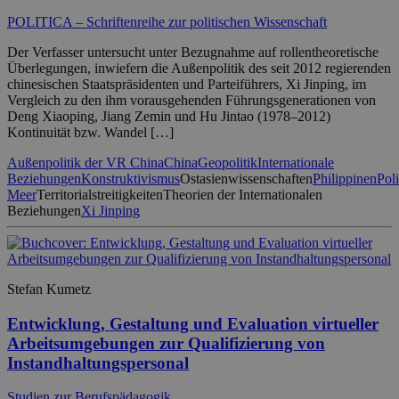
POLITICA – Schriftenreihe zur politischen Wissenschaft
Der Verfasser untersucht unter Bezugnahme auf rollentheoretische
Überlegungen, inwiefern die Außenpolitik des seit 2012 regierenden
chinesischen Staatspräsidenten und Parteiführers, Xi Jinping, im
Vergleich zu den ihm vorausgehenden Führungsgenerationen von
Deng Xiaoping, Jiang Zemin und Hu Jintao (1978–2012)
Kontinuität bzw. Wandel […]
Außenpolitik der VR China
China
Geopolitik
Internationale
Beziehungen
Konstruktivismus
Ostasienwissenschaften
Philippinen
Pol
Meer
Territorialstreitigkeiten
Theorien der Internationalen
Beziehungen
Xi Jinping
Stefan Kumetz
Entwicklung, Gestaltung und Evaluation virtueller
Arbeitsumgebungen zur Qualifizierung von
Instandhaltungspersonal
Studien zur Berufspädagogik