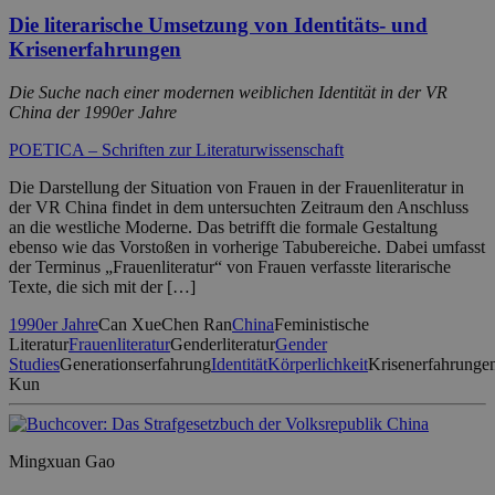
Die literarische Umsetzung von Identitäts- und
Krisenerfahrungen
Die Suche nach einer modernen weiblichen Identität in der VR
China der 1990er Jahre
POETICA – Schriften zur Literaturwissenschaft
Die Darstellung der Situation von Frauen in der Frauenliteratur in
der VR China findet in dem untersuchten Zeitraum den Anschluss
an die westliche Moderne. Das betrifft die formale Gestaltung
ebenso wie das Vorstoßen in vorherige Tabubereiche. Dabei umfasst
der Terminus „Frauenliteratur“ von Frauen verfasste literarische
Texte, die sich mit der […]
1990er Jahre
Can Xue
Chen Ran
China
Feministische
Literatur
Frauenliteratur
Genderliteratur
Gender
Studies
Generationserfahrung
Identität
Körperlichkeit
Krisenerfahrunge
Kun
Mingxuan Gao