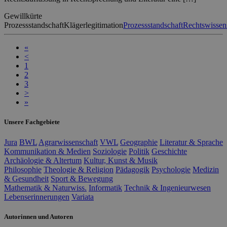
Gewillkürte
Prozessstandschaft
Klägerlegitimation
Prozessstandschaft
Rechtswissen
«
<
1
2
3
>
»
Unsere Fachgebiete
Jura
BWL
Agrarwissenschaft
VWL
Geographie
Literatur & Sprache
Kommunikation & Medien
Soziologie
Politik
Geschichte
Archäologie & Altertum
Kultur, Kunst & Musik
Philosophie
Theologie & Religion
Pädagogik
Psychologie
Medizin
& Gesundheit
Sport & Bewegung
Mathematik & Naturwiss.
Informatik
Technik & Ingenieurwesen
Lebenserinnerungen
Variata
Autorinnen und Autoren