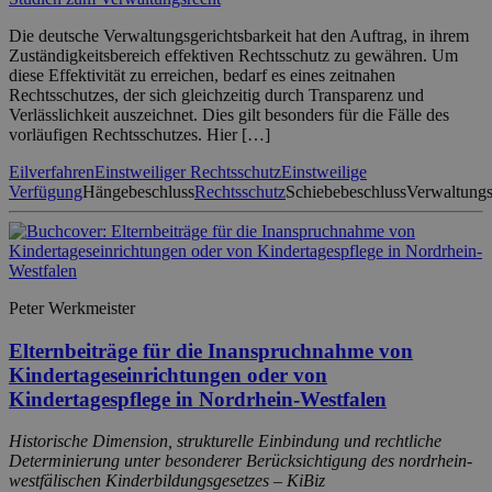
Die deutsche Verwaltungsgerichtsbarkeit hat den Auftrag, in ihrem
Zuständigkeitsbereich effektiven Rechtsschutz zu gewähren. Um
diese Effektivität zu erreichen, bedarf es eines zeitnahen
Rechtsschutzes, der sich gleichzeitig durch Transparenz und
Verlässlichkeit auszeichnet. Dies gilt besonders für die Fälle des
vorläufigen Rechtsschutzes. Hier […]
Eilverfahren
Einstweiliger Rechtsschutz
Einstweilige
Verfügung
Hängebeschluss
Rechtsschutz
Schiebebeschluss
Verwaltungs
Peter Werkmeister
Elternbeiträge für die Inanspruchnahme von
Kindertageseinrichtungen oder von
Kindertagespflege in Nordrhein-Westfalen
Historische Dimension, strukturelle Einbindung und rechtliche
Determinierung unter besonderer Berücksichtigung des nordrhein-
westfälischen Kinderbildungsgesetzes – KiBiz