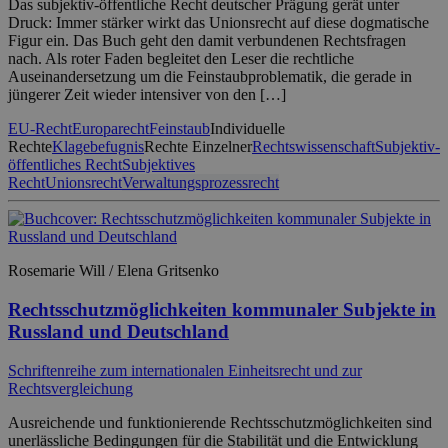
Das subjektiv-öffentliche Recht deutscher Prägung gerät unter
Druck: Immer stärker wirkt das Unionsrecht auf diese dogmatische
Figur ein. Das Buch geht den damit verbundenen Rechtsfragen
nach. Als roter Faden begleitet den Leser die rechtliche
Auseinandersetzung um die Feinstaubproblematik, die gerade in
jüngerer Zeit wieder intensiver von den […]
EU-Recht
Europarecht
Feinstaub
Individuelle
Rechte
Klagebefugnis
Rechte Einzelner
Rechtswissenschaft
Subjektiv-
öffentliches Recht
Subjektives
Recht
Unionsrecht
Verwaltungsprozessrecht
Rosemarie Will / Elena Gritsenko
Rechtsschutzmöglichkeiten kommunaler Subjekte in
Russland und Deutschland
Schriftenreihe zum internationalen Einheitsrecht und zur
Rechtsvergleichung
Ausreichende und funktionierende Rechtsschutzmöglichkeiten sind
unerlässliche Bedingungen für die Stabilität und die Entwicklung