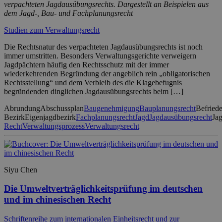
verpachteten Jagdausübungsrechts. Dargestellt an Beispielen aus
dem Jagd-, Bau- und Fachplanungsrecht
Studien zum Verwaltungsrecht
Die Rechtsnatur des verpachteten Jagdausübungsrechts ist noch
immer umstritten. Besonders Verwaltungsgerichte verweigern
Jagdpächtern häufig den Rechtsschutz mit der immer
wiederkehrenden Begründung der angeblich rein „obligatorischen
Rechtsstellung“ und dem Verbleib des die Klagebefugnis
begründenden dinglichen Jagdausübungsrechts beim […]
Abrundung
Abschussplan
Baugenehmigung
Bauplanungsrecht
Befriede
Bezirk
Eigenjagdbezirk
Fachplanungsrecht
Jagd
Jagdausübungsrecht
Ja
Recht
Verwaltungsprozess
Verwaltungsrecht
Siyu Chen
Die Umweltverträglichkeitsprüfung im deutschen
und im chinesischen Recht
Schriftenreihe zum internationalen Einheitsrecht und zur