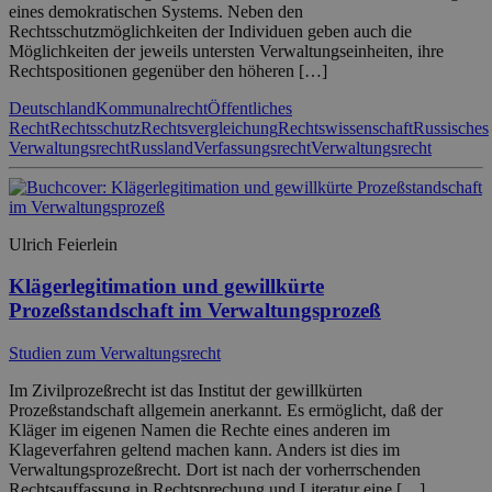
eines demokratischen Systems. Neben den
Rechtsschutzmöglichkeiten der Individuen geben auch die
Möglichkeiten der jeweils untersten Verwaltungseinheiten, ihre
Rechtspositionen gegenüber den höheren […]
Deutschland
Kommunalrecht
Öffentliches
Recht
Rechtsschutz
Rechtsvergleichung
Rechtswissenschaft
Russisches
Verwaltungsrecht
Russland
Verfassungsrecht
Verwaltungsrecht
Ulrich Feierlein
Klägerlegitimation und gewillkürte
Prozeßstandschaft im Verwaltungsprozeß
Studien zum Verwaltungsrecht
Im Zivilprozeßrecht ist das Institut der gewillkürten
Prozeßstandschaft allgemein anerkannt. Es ermöglicht, daß der
Kläger im eigenen Namen die Rechte eines anderen im
Klageverfahren geltend machen kann. Anders ist dies im
Verwaltungsprozeßrecht. Dort ist nach der vorherrschenden
Rechtsauffassung in Rechtsprechung und Literatur eine […]