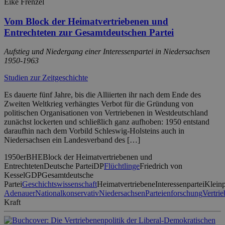
Eike Frenzel
Vom Block der Heimatvertriebenen und
Entrechteten zur Gesamtdeutschen Partei
Aufstieg und Niedergang einer Interessenpartei in Niedersachsen
1950-1963
Studien zur Zeitgeschichte
Es dauerte fünf Jahre, bis die Alliierten ihr nach dem Ende des
Zweiten Weltkrieg verhängtes Verbot für die Gründung von
politischen Organisationen von Vertriebenen in Westdeutschland
zunächst lockerten und schließlich ganz aufhoben: 1950 entstand
daraufhin nach dem Vorbild Schleswig-Holsteins auch in
Niedersachsen ein Landesverband des […]
1950er
BHE
Block der Heimatvertriebenen und
Entrechteten
Deutsche Partei
DP
Flüchtlinge
Friedrich von
Kessel
GDP
Gesamtdeutsche
Partei
Geschichtswissenschaft
Heimatvertriebene
Interessenpartei
Kleinp
Adenauer
Nationalkonservativ
Niedersachsen
Parteienforschung
Vertri
Kraft