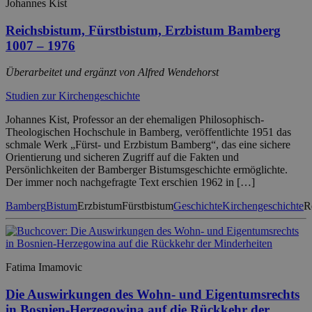
Johannes Kist
Reichsbistum, Fürstbistum, Erzbistum Bamberg
1007 – 1976
Überarbeitet und ergänzt von Alfred Wendehorst
Studien zur Kirchengeschichte
Johannes Kist, Professor an der ehemaligen Philosophisch-
Theologischen Hochschule in Bamberg, veröffentlichte 1951 das
schmale Werk „Fürst- und Erzbistum Bamberg“, das eine sichere
Orientierung und sicheren Zugriff auf die Fakten und
Persönlichkeiten der Bamberger Bistumsgeschichte ermöglichte.
Der immer noch nachgefragte Text erschien 1962 in […]
Bamberg
Bistum
Erzbistum
Fürstbistum
Geschichte
Kirchengeschichte
R
Fatima Imamovic
Die Auswirkungen des Wohn- und Eigentumsrechts
in Bosnien-Herzegowina auf die Rückkehr der