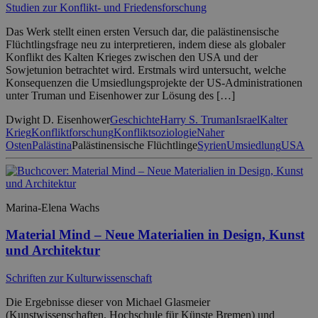
Studien zur Konflikt- und Friedensforschung
Das Werk stellt einen ersten Versuch dar, die palästinensische
Flüchtlingsfrage neu zu interpretieren, indem diese als globaler
Konflikt des Kalten Krieges zwischen den USA und der
Sowjetunion betrachtet wird. Erstmals wird untersucht, welche
Konsequenzen die Umsiedlungsprojekte der US-Administrationen
unter Truman und Eisenhower zur Lösung des […]
Dwight D. Eisenhower
Geschichte
Harry S. Truman
Israel
Kalter
Krieg
Konfliktforschung
Konfliktsoziologie
Naher
Osten
Palästina
Palästinensische Flüchtlinge
Syrien
Umsiedlung
USA
Marina-Elena Wachs
Material Mind – Neue Materialien in Design, Kunst
und Architektur
Schriften zur Kulturwissenschaft
Die Ergebnisse dieser von Michael Glasmeier
(Kunstwissenschaften, Hochschule für Künste Bremen) und