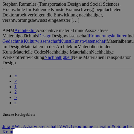
Stephan Rammler (Transportation Design and Social Sciences,
Hochschule für Bildende Künste Braunschweig) begutachteten
Doktorarbeit verfolgen die Entwicklung nachhaltiger,
verantwortungsbewusst eingesetzter […]
AMM
Architektur
Associative material mind
Assoziatives
Materialgedächtnis
Design
Designwissenschaft
Erinnerungskulturen
Ind
Gedächtnis
Kulturwissenschaft
Kunst
Kunstwissenschaft
Materialberat
im Design
Materialien in der Architektur
Materialien in der
Kunst
Materielle Codes
Nachhaltige Materialien
Nachhaltige
Werkstoffentwicklung
Nachhaltigkeit
Neue Materialien
Transportation
Design
«
<
1
2
>
»
Unsere Fachgebiete
Jura
BWL
Agrarwissenschaft
VWL
Geographie
Literatur & Sprache
Kommunikation & Medien
Soziologie
Politik
Geschichte