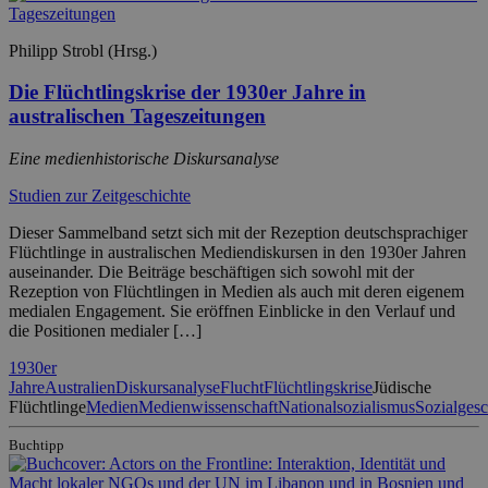
Philipp Strobl (Hrsg.)
Die Flüchtlingskrise der 1930er Jahre in
australischen Tageszeitungen
Eine medienhistorische Diskursanalyse
Studien zur Zeitgeschichte
Dieser Sammelband setzt sich mit der Rezeption deutschsprachiger
Flüchtlinge in australischen Mediendiskursen in den 1930er Jahren
auseinander. Die Beiträge beschäftigen sich sowohl mit der
Rezeption von Flüchtlingen in Medien als auch mit deren eigenem
medialen Engagement. Sie eröffnen Einblicke in den Verlauf und
die Positionen medialer […]
1930er
Jahre
Australien
Diskursanalyse
Flucht
Flüchtlingskrise
Jüdische
Flüchtlinge
Medien
Medienwissenschaft
Nationalsozialismus
Sozialgesc
Buchtipp