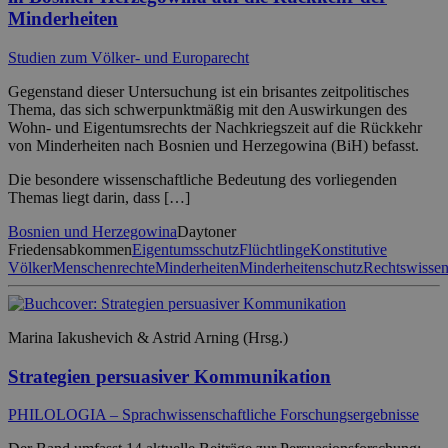
Minderheiten
Studien zum Völker- und Europarecht
Gegenstand dieser Untersuchung ist ein brisantes zeitpolitisches
Thema, das sich schwerpunktmäßig mit den Auswirkungen des
Wohn- und Eigentumsrechts der Nachkriegszeit auf die Rückkehr
von Minderheiten nach Bosnien und Herzegowina (BiH) befasst.
Die besondere wissenschaftliche Bedeutung des vorliegenden
Themas liegt darin, dass […]
Bosnien und Herzegowina
Daytoner
Friedensabkommen
Eigentumsschutz
Flüchtlinge
Konstitutive
Völker
Menschenrechte
Minderheiten
Minderheitenschutz
Rechtswissen
Marina Iakushevich & Astrid Arning (Hrsg.)
Strategien persuasiver Kommunikation
PHILOLOGIA – Sprachwissenschaftliche Forschungsergebnisse