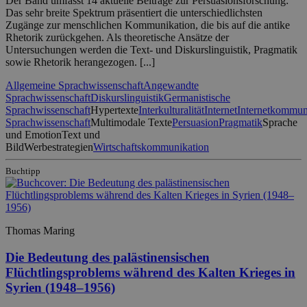
Der Band umfasst 14 aktuelle Beiträge zur Persuasionsforschung:
Das sehr breite Spektrum präsentiert die unterschiedlichsten
Zugänge zur menschlichen Kommunikation, die bis auf die antike
Rhetorik zurückgehen. Als theoretische Ansätze der
Untersuchungen werden die Text- und Diskurslinguistik, Pragmatik
sowie Rhetorik herangezogen. [...]
Allgemeine Sprachwissenschaft
Angewandte
Sprachwissenschaft
Diskurslinguistik
Germanistische
Sprachwissenschaft
Hypertexte
Interkulturalität
Internet
Internetkommun
Sprachwissenschaft
Multimodale Texte
Persuasion
Pragmatik
Sprache
und Emotion
Text und
Bild
Werbestrategien
Wirtschaftskommunikation
Buchtipp
Thomas Maring
Die Bedeutung des palästinensischen
Flüchtlingsproblems während des Kalten Krieges in
Syrien (1948–1956)