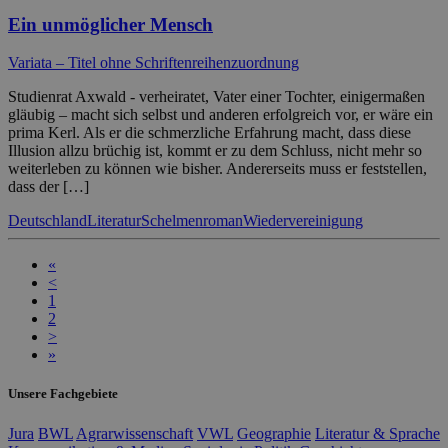
Ein unmöglicher Mensch
Variata – Titel ohne Schriftenreihenzuordnung
Studienrat Axwald - verheiratet, Vater einer Tochter, einigermaßen
gläubig – macht sich selbst und anderen erfolgreich vor, er wäre ein
prima Kerl. Als er die schmerzliche Erfahrung macht, dass diese
Illusion allzu brüchig ist, kommt er zu dem Schluss, nicht mehr so
weiterleben zu können wie bisher. Andererseits muss er feststellen,
dass der […]
Deutschland
Literatur
Schelmenroman
Wiedervereinigung
«
<
1
2
>
»
Unsere Fachgebiete
Jura
BWL
Agrarwissenschaft
VWL
Geographie
Literatur & Sprache