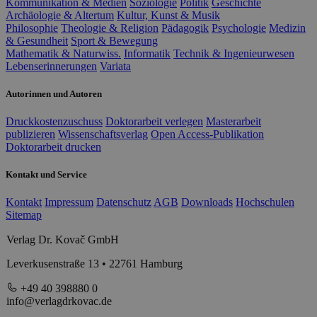
Kommunikation & Medien
Soziologie
Politik
Geschichte
Archäologie & Altertum
Kultur, Kunst & Musik
Philosophie
Theologie & Religion
Pädagogik
Psychologie
Medizin
& Gesundheit
Sport & Bewegung
Mathematik & Naturwiss.
Informatik
Technik & Ingenieurwesen
Lebenserinnerungen
Variata
Autorinnen und Autoren
Druckkostenzuschuss
Doktorarbeit verlegen
Masterarbeit
publizieren
Wissenschaftsverlag
Open Access-Publikation
Doktorarbeit drucken
Kontakt und Service
Kontakt
Impressum
Datenschutz
AGB
Downloads
Hochschulen
Sitemap
Verlag Dr. Kovač GmbH
Leverkusenstraße 13 • 22761 Hamburg
+49 40 398880 0
info@verlagdrkovac.de