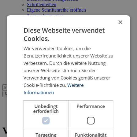
Schriftenreihen
Eigene Schriftenreihe eröffnen
Neuerscheinungen
×
Programmvorschau
Bücher zu aktuellen Schlagzeilen
Diese Webseite verwendet
Bücher zu aktuellen Themen
Cookies.
Service
Suche im Online-Katalog
Wir verwenden Cookies, um die
Kataloge im PDF-Format
Neuerscheinungsdienst
Benutzerfreundlichkeit unserer Website zu
Open Access
verbessern. Durch die weitere Nutzung
FAQ
unserer Webseite stimmen Sie der
Shop
Verwendung von Cookies gemäß unserer
Cookie-Richtlinie zu.
Weitere
Informationen
Verlagsprogramm
>
Unbedingt
Performance
Variata
>
erforderlich
Literatur:
Verstrickung
Verstrickung
Targeting
Funktionalität