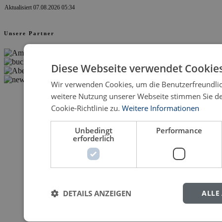
Aktualisiert 07.08.2026 05:34
Unsere Partner
Diese Webseite verwendet Cookies
Wir verwenden Cookies, um die Benutzerfreundlic
weitere Nutzung unserer Webseite stimmen Sie 
Cookie-Richtlinie zu.
Weitere Informationen
Unbedingt
Performance
erforderlich
DETAILS ANZEIGEN
ALLE