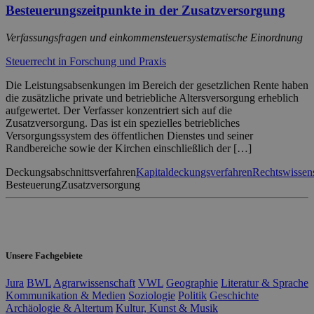
Besteuerungszeitpunkte in der Zusatzversorgung
Verfassungsfragen und einkommensteuersystematische Einordnung
Steuerrecht in Forschung und Praxis
Die Leistungsabsenkungen im Bereich der gesetzlichen Rente haben
die zusätzliche private und betriebliche Altersversorgung erheblich
aufgewertet. Der Verfasser konzentriert sich auf die
Zusatzversorgung. Das ist ein spezielles betriebliches
Versorgungssystem des öffentlichen Dienstes und seiner
Randbereiche sowie der Kirchen einschließlich der […]
Deckungsabschnittsverfahren
Kapitaldeckungsverfahren
Rechtswissen
Besteuerung
Zusatzversorgung
Unsere Fachgebiete
Jura
BWL
Agrarwissenschaft
VWL
Geographie
Literatur & Sprache
Kommunikation & Medien
Soziologie
Politik
Geschichte
Archäologie & Altertum
Kultur, Kunst & Musik