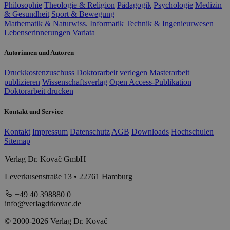
Philosophie
Theologie & Religion
Pädagogik
Psychologie
Medizin
& Gesundheit
Sport & Bewegung
Mathematik & Naturwiss.
Informatik
Technik & Ingenieurwesen
Lebenserinnerungen
Variata
Autorinnen und Autoren
Druckkostenzuschuss
Doktorarbeit verlegen
Masterarbeit
publizieren
Wissenschaftsverlag
Open Access-Publikation
Doktorarbeit drucken
Kontakt und Service
Kontakt
Impressum
Datenschutz
AGB
Downloads
Hochschulen
Sitemap
Verlag Dr. Kovač GmbH
Leverkusenstraße 13 • 22761 Hamburg
+49 40 398880 0
info@verlagdrkovac.de
© 2000-2026 Verlag Dr. Kovač