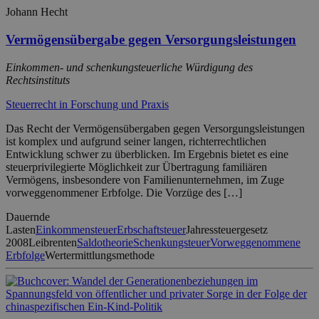
Johann Hecht
Vermögensübergabe gegen Versorgungsleistungen
Einkommen- und schenkungsteuerliche Würdigung des
Rechtsinstituts
Steuerrecht in Forschung und Praxis
Das Recht der Vermögensübergaben gegen Versorgungsleistungen
ist komplex und aufgrund seiner langen, richterrechtlichen
Entwicklung schwer zu überblicken. Im Ergebnis bietet es eine
steuerprivilegierte Möglichkeit zur Übertragung familiären
Vermögens, insbesondere von Familienunternehmen, im Zuge
vorweggenommener Erbfolge. Die Vorzüge des […]
Dauernde
Lasten
Einkommensteuer
Erbschaftsteuer
Jahressteuergesetz
2008
Leibrenten
Saldotheorie
Schenkungsteuer
Vorweggenommene
Erbfolge
Wertermittlungsmethode