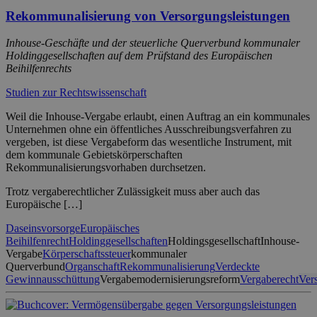
Rekommunalisierung von Versorgungsleistungen
Inhouse-Geschäfte und der steuerliche Querverbund kommunaler
Holdinggesellschaften auf dem Prüfstand des Europäischen
Beihilfenrechts
Studien zur Rechtswissenschaft
Weil die Inhouse-Vergabe erlaubt, einen Auftrag an ein kommunales
Unternehmen ohne ein öffentliches Ausschreibungsverfahren zu
vergeben, ist diese Vergabeform das wesentliche Instrument, mit
dem kommunale Gebietskörperschaften
Rekommunalisierungsvorhaben durchsetzen.
Trotz vergaberechtlicher Zulässigkeit muss aber auch das
Europäische […]
Daseinsvorsorge
Europäisches
Beihilfenrecht
Holdinggesellschaften
Holdingsgesellschaft
Inhouse-
Vergabe
Körperschaftssteuer
kommunaler
Querverbund
Organschaft
Rekommunalisierung
Verdeckte
Gewinnausschüttung
Vergabemodernisierungsreform
Vergaberecht
Ver