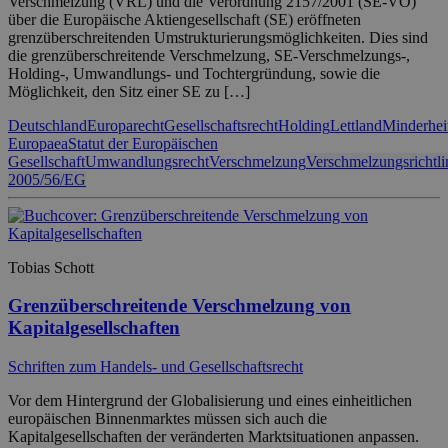
Verschmelzung (VRL) und die Verordnung 2157/2001 (SE-VO)
über die Europäische Aktiengesellschaft (SE) eröffneten
grenzüberschreitenden Umstrukturierungsmöglichkeiten. Dies sind
die grenzüberschreitende Verschmelzung, SE-Verschmelzungs-,
Holding-, Umwandlungs- und Tochtergründung, sowie die
Möglichkeit, den Sitz einer SE zu […]
Deutschland
Europarecht
Gesellschaftsrecht
Holding
Lettland
Minderhei
Europaea
Statut der Europäischen
Gesellschaft
Umwandlungsrecht
Verschmelzung
Verschmelzungsrichtli
2005/56/EG
Tobias Schott
Grenzüberschreitende Verschmelzung von
Kapitalgesellschaften
Schriften zum Handels- und Gesellschaftsrecht
Vor dem Hintergrund der Globalisierung und eines einheitlichen
europäischen Binnenmarktes müssen sich auch die
Kapitalgesellschaften der veränderten Marktsituationen anpassen.