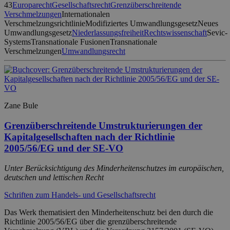
43
Europarecht
Gesellschaftsrecht
Grenzüberschreitende
Verschmelzungen
Internationalen
Verschmelzungsrichtlinie
Modifiziertes Umwandlungsgesetz
Neues
Umwandlungsgesetz
Niederlassungsfreiheit
Rechtswissenschaft
Sevic-
Systems
Transnationale Fusionen
Transnationale
Verschmelzungen
Umwandlungsrecht
Zane Bule
Grenzüberschreitende Umstrukturierungen der
Kapitalgesellschaften nach der Richtlinie
2005/56/EG und der SE-VO
Unter Berücksichtigung des Minderheitenschutzes im europäischen,
deutschen und lettischen Recht
Schriften zum Handels- und Gesellschaftsrecht
Das Werk thematisiert den Minderheitenschutz bei den durch die
Richtlinie 2005/56/EG über die grenzüberschreitende