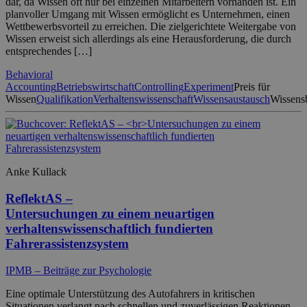
dar, da Wissen oft nur bei einzelnen Mitarbeitern vorhanden ist. Ein
planvoller Umgang mit Wissen ermöglicht es Unternehmen, einen
Wettbewerbsvorteil zu erreichen. Die zielgerichtete Weitergabe von
Wissen erweist sich allerdings als eine Herausforderung, die durch
entsprechendes […]
Behavioral
Accounting
Betriebswirtschaft
Controlling
Experiment
Preis für
Wissen
Qualifikation
Verhaltenswissenschaft
Wissensaustausch
Wissens
Anke Kullack
ReflektAS –
Untersuchungen zu einem neuartigen
verhaltenswissenschaftlich fundierten
Fahrerassistenzsystem
IPMB – Beiträge zur Psychologie
Eine optimale Unterstützung des Autofahrers in kritischen
Situationen verlangt nach schnellen und zuverlässigen Reaktionen.