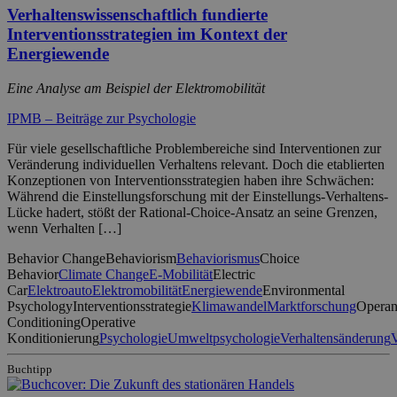
Verhaltenswissenschaftlich fundierte
Interventionsstrategien im Kontext der
Energiewende
Eine Analyse am Beispiel der Elektromobilität
IPMB – Beiträge zur Psychologie
Für viele gesellschaftliche Problembereiche sind Interventionen zur
Veränderung individuellen Verhaltens relevant. Doch die etablierten
Konzeptionen von Interventionsstrategien haben ihre Schwächen:
Während die Einstellungsforschung mit der Einstellungs-Verhaltens-
Lücke hadert, stößt der Rational-Choice-Ansatz an seine Grenzen,
wenn Verhalten […]
Behavior Change
Behaviorism
Behaviorismus
Choice
Behavior
Climate Change
E-Mobilität
Electric
Car
Elektroauto
Elektromobilität
Energiewende
Environmental
Psychology
Interventionsstrategie
Klimawandel
Marktforschung
Operan
Conditioning
Operative
Konditionierung
Psychologie
Umweltpsychologie
Verhaltensänderung
V
Buchtipp