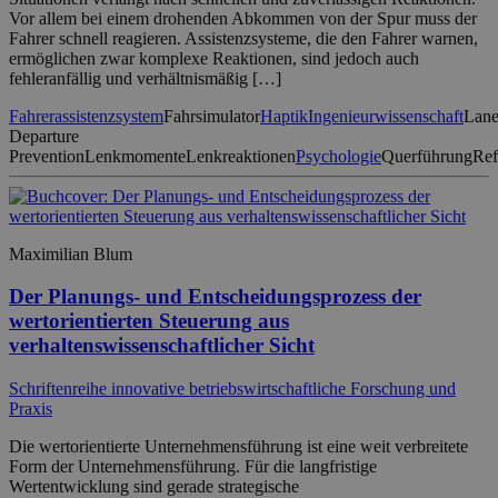
Vor allem bei einem drohenden Abkommen von der Spur muss der
Fahrer schnell reagieren. Assistenzsysteme, die den Fahrer warnen,
ermöglichen zwar komplexe Reaktionen, sind jedoch auch
fehleranfällig und verhältnismäßig […]
Fahrerassistenzsystem
Fahrsimulator
Haptik
Ingenieurwissenschaft
Lan
Departure
Prevention
Lenkmomente
Lenkreaktionen
Psychologie
Querführung
Ref
Maximilian Blum
Der Planungs- und Entscheidungsprozess der
wertorientierten Steuerung aus
verhaltenswissenschaftlicher Sicht
Schriftenreihe innovative betriebswirtschaftliche Forschung und
Praxis
Die wertorientierte Unternehmensführung ist eine weit verbreitete
Form der Unternehmensführung. Für die langfristige
Wertentwicklung sind gerade strategische