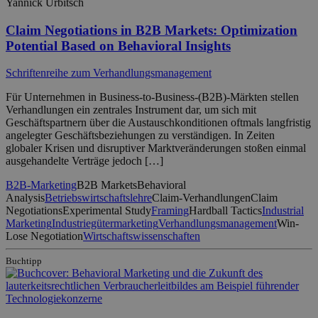
Yannick Urbitsch
Claim Negotiations in B2B Markets: Optimization
Potential Based on Behavioral Insights
Schriftenreihe zum Verhandlungsmanagement
Für Unternehmen in Business-to-Business-(B2B)-Märkten stellen
Verhandlungen ein zentrales Instrument dar, um sich mit
Geschäftspartnern über die Austauschkonditionen oftmals langfristig
angelegter Geschäftsbeziehungen zu verständigen. In Zeiten
globaler Krisen und disruptiver Marktveränderungen stoßen einmal
ausgehandelte Verträge jedoch […]
B2B-Marketing
B2B Markets
Behavioral
Analysis
Betriebswirtschaftslehre
Claim-Verhandlungen
Claim
Negotiations
Experimental Study
Framing
Hardball Tactics
Industrial
Marketing
Industriegütermarketing
Verhandlungsmanagement
Win-
Lose Negotiation
Wirtschaftswissenschaften
Buchtipp