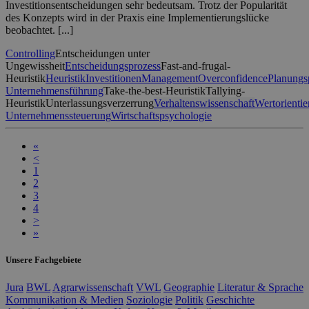
Investitionsentscheidungen sehr bedeutsam. Trotz der Popularität
des Konzepts wird in der Praxis eine Implementierungslücke
beobachtet. [...]
Controlling
Entscheidungen unter
Ungewissheit
Entscheidungsprozess
Fast-and-frugal-
Heuristik
Heuristik
Investitionen
Management
Overconfidence
Planungs
Unternehmensführung
Take-the-best-Heuristik
Tallying-
Heuristik
Unterlassungsverzerrung
Verhaltenswissenschaft
Wertorientie
Unternehmenssteuerung
Wirtschaftspsychologie
«
<
1
2
3
4
>
»
Unsere Fachgebiete
Jura
BWL
Agrarwissenschaft
VWL
Geographie
Literatur & Sprache
Kommunikation & Medien
Soziologie
Politik
Geschichte