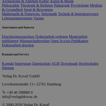
Archäologie & Altertum
Kultur, Kunst & Musik
Philosophie
Theologie & Religion
Pädagogik
Psychologie
Medizin
& Gesundheit
Sport & Bewegung
Mathematik & Naturwiss.
Informatik
Technik & Ingenieurwesen
Lebenserinnerungen
Variata
Autorinnen und Autoren
Druckkostenzuschuss
Doktorarbeit verlegen
Masterarbeit
publizieren
Wissenschaftsverlag
Open Access-Publikation
Doktorarbeit drucken
Kontakt und Service
Kontakt
Impressum
Datenschutz
AGB
Downloads
Hochschulen
Sitemap
Verlag Dr. Kovač GmbH
Leverkusenstraße 13 • 22761 Hamburg
+49 40 398880 0
info@verlagdrkovac.de
© 2000-2026 Verlag Dr. Kovač