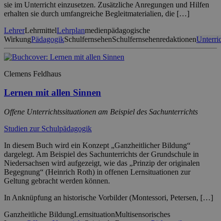
sie im Unterricht einzusetzen. Zusätzliche Anregungen und Hilfen
erhalten sie durch umfangreiche Begleitmaterialien, die […]
Lehrer
Lehrmittel
Lehrplan
medienpädagogische
Wirkung
Pädagogik
Schulfernsehen
Schulfernsehenredaktionen
Unterri
Clemens Feldhaus
Lernen mit allen Sinnen
Offene Unterrichtssituationen am Beispiel des Sachunterrichts
Studien zur Schulpädagogik
In diesem Buch wird ein Konzept „Ganzheitlicher Bildung“
dargelegt. Am Beispiel des Sachunterrichts der Grundschule in
Niedersachsen wird aufgezeigt, wie das „Prinzip der originalen
Begegnung“ (Heinrich Roth) in offenen Lernsituationen zur
Geltung gebracht werden können.
In Anknüpfung an historische Vorbilder (Montessori, Petersen, […]
Ganzheitliche Bildung
Lernsituation
Multisensorisches