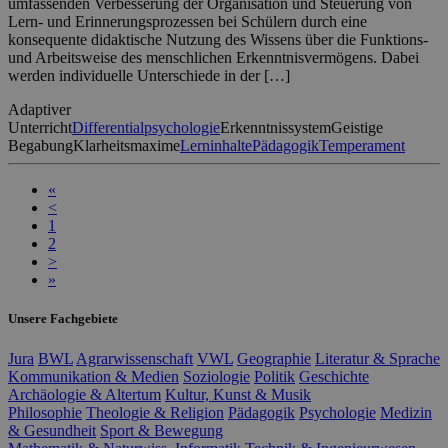
umfassenden Verbesserung der Organisation und Steuerung von
Lern- und Erinnerungsprozessen bei Schülern durch eine
konsequente didaktische Nutzung des Wissens über die Funktions-
und Arbeitsweise des menschlichen Erkenntnisvermögens. Dabei
werden individuelle Unterschiede in der […]
Adaptiver
Unterricht
Differentialpsychologie
Erkenntnissystem
Geistige
Begabung
Klarheitsmaxime
Lerninhalte
Pädagogik
Temperament
«
<
1
2
>
»
Unsere Fachgebiete
Jura
BWL
Agrarwissenschaft
VWL
Geographie
Literatur & Sprache
Kommunikation & Medien
Soziologie
Politik
Geschichte
Archäologie & Altertum
Kultur, Kunst & Musik
Philosophie
Theologie & Religion
Pädagogik
Psychologie
Medizin
& Gesundheit
Sport & Bewegung