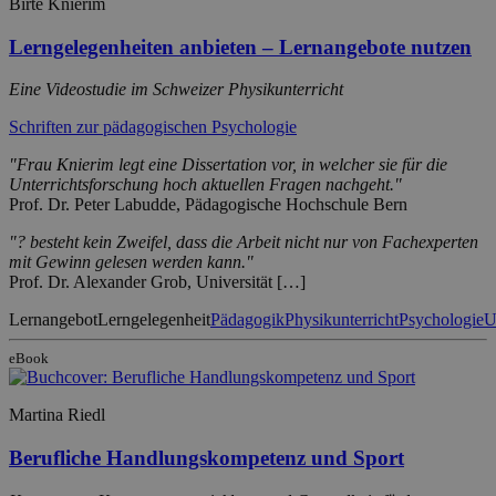
Birte Knierim
Lerngelegenheiten anbieten – Lernangebote nutzen
Eine Videostudie im Schweizer Physikunterricht
Schriften zur pädagogischen Psychologie
"Frau Knierim legt eine Dissertation vor, in welcher sie für die
Unterrichtsforschung hoch aktuellen Fragen nachgeht."
Prof. Dr. Peter Labudde, Pädagogische Hochschule Bern
"? besteht kein Zweifel, dass die Arbeit nicht nur von Fachexperten
mit Gewinn gelesen werden kann."
Prof. Dr. Alexander Grob, Universität […]
Lernangebot
Lerngelegenheit
Pädagogik
Physikunterricht
Psychologie
U
eBook
Martina Riedl
Berufliche Handlungskompetenz und Sport