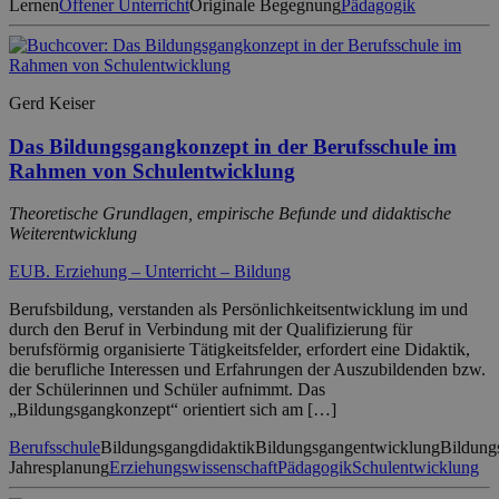
Lernen
Offener Unterricht
Originale Begegnung
Pädagogik
Gerd Keiser
Das Bildungsgangkonzept in der Berufsschule im
Rahmen von Schulentwicklung
Theoretische Grundlagen, empirische Befunde und didaktische
Weiterentwicklung
EUB. Erziehung – Unterricht – Bildung
Berufsbildung, verstanden als Persönlichkeitsentwicklung im und
durch den Beruf in Verbindung mit der Qualifizierung für
berufsförmig organisierte Tätigkeitsfelder, erfordert eine Didaktik,
die berufliche Interessen und Erfahrungen der Auszubildenden bzw.
der Schülerinnen und Schüler aufnimmt. Das
„Bildungsgangkonzept“ orientiert sich am […]
Berufsschule
Bildungsgangdidaktik
Bildungsgangentwicklung
Bildung
Jahresplanung
Erziehungswissenschaft
Pädagogik
Schulentwicklung