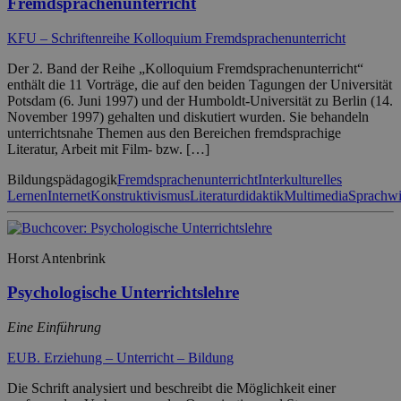
Fremdsprachenunterricht
KFU – Schriftenreihe Kolloquium Fremdsprachenunterricht
Der 2. Band der Reihe „Kolloquium Fremdsprachenunterricht“
enthält die 11 Vorträge, die auf den beiden Tagungen der Universität
Potsdam (6. Juni 1997) und der Humboldt-Universität zu Berlin (14.
November 1997) gehalten und diskutiert wurden. Sie behandeln
unterrichtsnahe Themen aus den Bereichen fremdsprachige
Literatur, Arbeit mit Film- bzw. […]
Bildungspädagogik
Fremdsprachenunterricht
Interkulturelles
Lernen
Internet
Konstruktivismus
Literaturdidaktik
Multimedia
Sprachwi
Horst Antenbrink
Psychologische Unterrichtslehre
Eine Einführung
EUB. Erziehung – Unterricht – Bildung
Die Schrift analysiert und beschreibt die Möglichkeit einer