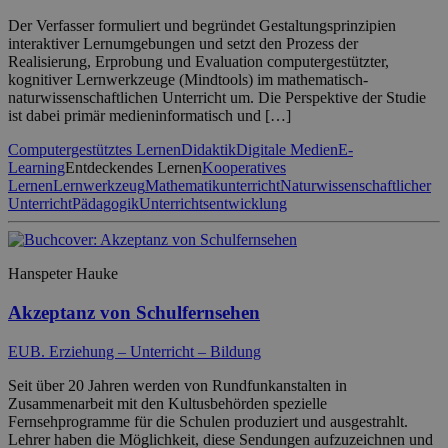
Der Verfasser formuliert und begründet Gestaltungsprinzipien
interaktiver Lernumgebungen und setzt den Prozess der
Realisierung, Erprobung und Evaluation computergestützter,
kognitiver Lernwerkzeuge (Mindtools) im mathematisch-
naturwissenschaftlichen Unterricht um. Die Perspektive der Studie
ist dabei primär medieninformatisch und […]
Computergestütztes Lernen
Didaktik
Digitale Medien
E-
Learning
Entdeckendes Lernen
Kooperatives
Lernen
Lernwerkzeug
Mathematikunterricht
Naturwissenschaftlicher
Unterricht
Pädagogik
Unterrichtsentwicklung
Hanspeter Hauke
Akzeptanz von Schulfernsehen
EUB. Erziehung – Unterricht – Bildung
Seit über 20 Jahren werden von Rundfunkanstalten in
Zusammenarbeit mit den Kultusbehörden spezielle
Fernsehprogramme für die Schulen produziert und ausgestrahlt.
Lehrer haben die Möglichkeit, diese Sendungen aufzuzeichnen und