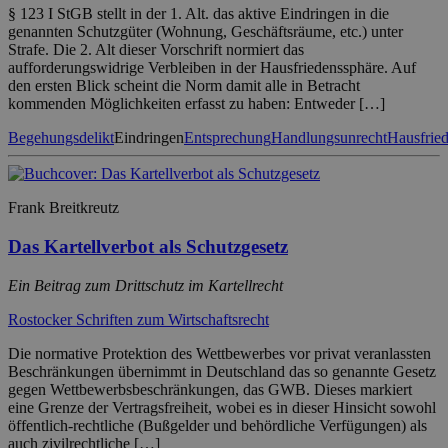
§ 123 I StGB stellt in der 1. Alt. das aktive Eindringen in die
genannten Schutzgüter (Wohnung, Geschäftsräume, etc.) unter
Strafe. Die 2. Alt dieser Vorschrift normiert das
aufforderungswidrige Verbleiben in der Hausfriedenssphäre. Auf
den ersten Blick scheint die Norm damit alle in Betracht
kommenden Möglichkeiten erfasst zu haben: Entweder […]
Begehungsdelikt
Eindringen
Entsprechung
Handlungsunrecht
Hausfrie
Frank Breitkreutz
Das Kartellverbot als Schutzgesetz
Ein Beitrag zum Drittschutz im Kartellrecht
Rostocker Schriften zum Wirtschaftsrecht
Die normative Protektion des Wettbewerbes vor privat veranlassten
Beschränkungen übernimmt in Deutschland das so genannte Gesetz
gegen Wettbewerbsbeschränkungen, das GWB. Dieses markiert
eine Grenze der Vertragsfreiheit, wobei es in dieser Hinsicht sowohl
öffentlich-rechtliche (Bußgelder und behördliche Verfügungen) als
auch zivilrechtliche […]