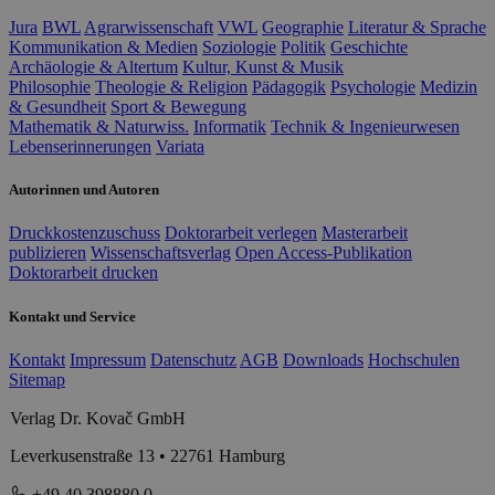
Jura
BWL
Agrarwissenschaft
VWL
Geographie
Literatur & Sprache
Kommunikation & Medien
Soziologie
Politik
Geschichte
Archäologie & Altertum
Kultur, Kunst & Musik
Philosophie
Theologie & Religion
Pädagogik
Psychologie
Medizin
& Gesundheit
Sport & Bewegung
Mathematik & Naturwiss.
Informatik
Technik & Ingenieurwesen
Lebenserinnerungen
Variata
Autorinnen und Autoren
Druckkostenzuschuss
Doktorarbeit verlegen
Masterarbeit
publizieren
Wissenschaftsverlag
Open Access-Publikation
Doktorarbeit drucken
Kontakt und Service
Kontakt
Impressum
Datenschutz
AGB
Downloads
Hochschulen
Sitemap
Verlag Dr. Kovač GmbH
Leverkusenstraße 13 • 22761 Hamburg
+49 40 398880 0