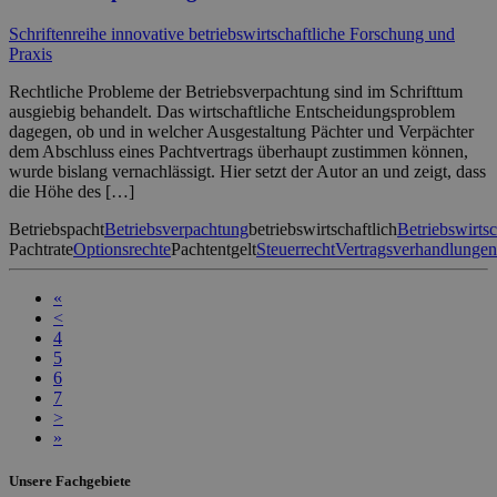
Schriftenreihe innovative betriebswirtschaftliche Forschung und
Praxis
Rechtliche Probleme der Betriebsverpachtung sind im Schrifttum
ausgiebig behandelt. Das wirtschaftliche Entscheidungsproblem
dagegen, ob und in welcher Ausgestaltung Pächter und Verpächter
dem Abschluss eines Pachtvertrags überhaupt zustimmen können,
wurde bislang vernachlässigt. Hier setzt der Autor an und zeigt, dass
die Höhe des […]
Betriebspacht
Betriebsverpachtung
betriebswirtschaftlich
Betriebswirtsc
Pachtrate
Optionsrechte
Pachtentgelt
Steuerrecht
Vertragsverhandlungen
«
<
4
5
6
7
>
»
Unsere Fachgebiete