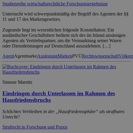
Studienreihe wirtschaftsrechtliche Forschungsergebnisse
Untersucht wird schwerpunktmäßig der Begriff des Agenten der §§
11 und 17 des Markengesetzes.
Zugrunde liegt im wesentlichen folgende Konstellation: Ein
ausländischer Geschäftsherr bedient sich des im Inland ansässigen
Agenten als Vertriebspartner, um die Vermarktung seiner Waren
oder Dienstleistungen auf Deutschland auszudehnen. […]
Agent
Agentmarke
Auslegung
Marken
PVÜ
Rechtswissenschaft
Völkerr
Simone Marnitz
Eindringen durch Unterlassen im Rahmen des
Hausfriedensbruchs
Schlichtes Verbleiben in der „Hausfriedenssphäre“ als strafbares
Unrecht?
Strafrecht in Forschung und Praxis