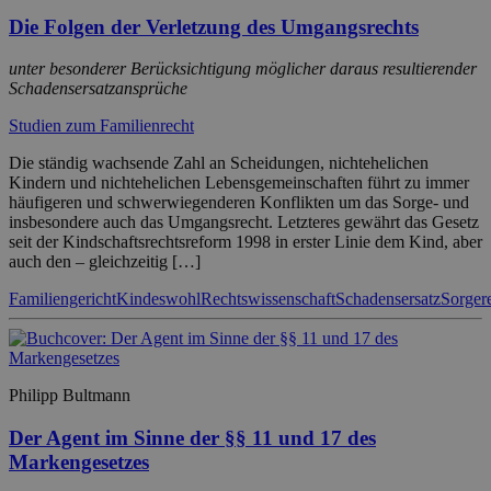
Die Folgen der Verletzung des Umgangsrechts
unter besonderer Berücksichtigung möglicher daraus resultierender
Schadensersatzansprüche
Studien zum Familienrecht
Die ständig wachsende Zahl an Scheidungen, nichtehelichen
Kindern und nichtehelichen Lebensgemeinschaften führt zu immer
häufigeren und schwerwiegenderen Konflikten um das Sorge- und
insbesondere auch das Umgangsrecht. Letzteres gewährt das Gesetz
seit der Kindschaftsrechtsreform 1998 in erster Linie dem Kind, aber
auch den – gleichzeitig […]
Familiengericht
Kindeswohl
Rechtswissenschaft
Schadensersatz
Sorger
Philipp Bultmann
Der Agent im Sinne der §§ 11 und 17 des
Markengesetzes