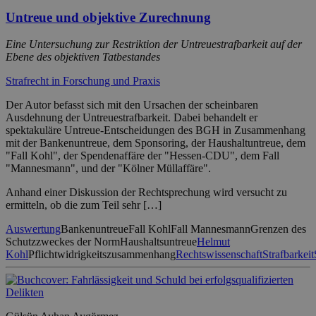
Untreue und objektive Zurechnung
Eine Untersuchung zur Restriktion der Untreuestrafbarkeit auf der
Ebene des objektiven Tatbestandes
Strafrecht in Forschung und Praxis
Der Autor befasst sich mit den Ursachen der scheinbaren
Ausdehnung der Untreuestrafbarkeit. Dabei behandelt er
spektakuläre Untreue-Entscheidungen des BGH in Zusammenhang
mit der Bankenuntreue, dem Sponsoring, der Haushaltuntreue, dem
"Fall Kohl", der Spendenaffäre der "Hessen-CDU", dem Fall
"Mannesmann", und der "Kölner Müllaffäre".
Anhand einer Diskussion der Rechtsprechung wird versucht zu
ermitteln, ob die zum Teil sehr […]
Auswertung
Bankenuntreue
Fall Kohl
Fall Mannesmann
Grenzen des
Schutzzweckes der Norm
Haushaltsuntreue
Helmut
Kohl
Pflichtwidrigkeitszusammenhang
Rechtswissenschaft
Strafbarkeit