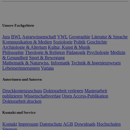
Unsere Fachgebiete
Jura
BWL
Agrarwissenschaft
VWL
Geographie
Literatur & Sprache
Kommunikation & Medien
Soziologie
Politik
Geschichte
Archäologie & Altertum
Kultur, Kunst & Musik
Philosophie
Theologie & Religion
Pädagogik
Psychologie
Medizin
& Gesundheit
Sport & Bewegung
Mathematik & Naturwiss.
Informatik
Technik & Ingenieurwesen
Lebenserinnerungen
Variata
Autorinnen und Autoren
Druckkostenzuschuss
Doktorarbeit verlegen
Masterarbeit
publizieren
Wissenschaftsverlag
Open Access-Publikation
Doktorarbeit drucken
Kontakt und Service
Kontakt
Impressum
Datenschutz
AGB
Downloads
Hochschulen
Sitemap