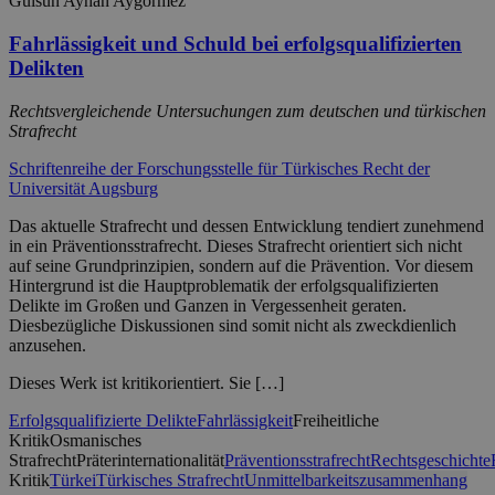
Gülsün Ayhan Aygörmez
Fahrlässigkeit und Schuld bei erfolgsqualifizierten
Delikten
Rechtsvergleichende Untersuchungen zum deutschen und türkischen
Strafrecht
Schriftenreihe der Forschungsstelle für Türkisches Recht der
Universität Augsburg
Das aktuelle Strafrecht und dessen Entwicklung tendiert zunehmend
in ein Präventionsstrafrecht. Dieses Strafrecht orientiert sich nicht
auf seine Grundprinzipien, sondern auf die Prävention. Vor diesem
Hintergrund ist die Hauptproblematik der erfolgsqualifizierten
Delikte im Großen und Ganzen in Vergessenheit geraten.
Diesbezügliche Diskussionen sind somit nicht als zweckdienlich
anzusehen.
Dieses Werk ist kritikorientiert. Sie […]
Erfolgsqualifizierte Delikte
Fahrlässigkeit
Freiheitliche
Kritik
Osmanisches
Strafrecht
Präterinternationalität
Präventionsstrafrecht
Rechtsgeschichte
Kritik
Türkei
Türkisches Strafrecht
Unmittelbarkeitszusammenhang