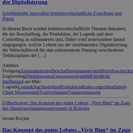
der Digitalisierung
Schriftenreihe innovative betriebswirtschaftliche Forschung und
Praxis
In diesem Buch werden betriebswirtschaftliche Themen diskutiert,
die der Beschaffung, der Produktion, der Logistik und dem
Controlling zu subsumieren sind. Dabei wird insbesondere darauf
eingegangen, welche Lehren aus der zunehmenden Digitalisierung
der Wirtschaftswelt für eine zielorientierte Planung verschiedener
Teildisziplinen der […]
Additive
Fertigung
Automatisierung
Beschaffungsmanagement
Betriebswirtschaf
Engineering
Digitalisierung
Entsorgungslogistik
Künstliche
Intelligenz
Last-Mile-
Logistik
Logistik
Nachhaltigkeit
Produktion
Risikocontrolling
Supply
Chain Management
Tourenplanung
Transportplanung
Iwona Kocjan
Das Konzept des guten Lebens „Vivir Bien“ im Zuge