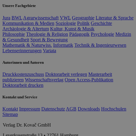
Unsere Fachgebiete
Jura
BWL
Agrarwissenschaft
VWL
Geographie
Literatur & Sprache
Kommunikation & Medien
Soziologie
Politik
Geschichte
Archäologie & Altertum
Kultur, Kunst & Musik
Philosophie
Theologie & Religion
Pädagogik
Psychologie
Medizin
& Gesundheit
Sport & Bewegung
Mathematik & Naturwiss.
Informatik
Technik & Ingenieurwesen
Lebenserinnerungen
Variata
Autorinnen und Autoren
Druckkostenzuschuss
Doktorarbeit verlegen
Masterarbeit
publizieren
Wissenschaftsverlag
Open Access-Publikation
Doktorarbeit drucken
Kontakt und Service
Kontakt
Impressum
Datenschutz
AGB
Downloads
Hochschulen
Sitemap
Verlag Dr. Kovač GmbH
Leverkusenstraße 13 • 22761 Hamburg