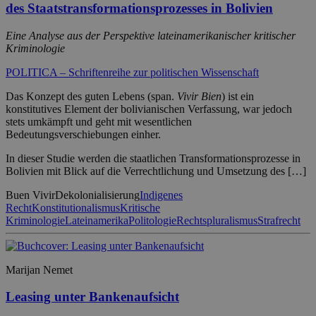
des Staatstransformationsprozesses in Bolivien
Eine Analyse aus der Perspektive lateinamerikanischer kritischer
Kriminologie
POLITICA – Schriftenreihe zur politischen Wissenschaft
Das Konzept des guten Lebens (span.
Vivir Bien
) ist ein
konstitutives Element der bolivianischen Verfassung, war jedoch
stets umkämpft und geht mit wesentlichen
Bedeutungsverschiebungen einher.
In dieser Studie werden die staatlichen Transformationsprozesse in
Bolivien mit Blick auf die Verrechtlichung und Umsetzung des […]
Buen Vivir
Dekolonialisierung
Indigenes
Recht
Konstitutionalismus
Kritische
Kriminologie
Lateinamerika
Politologie
Rechtspluralismus
Strafrecht
Marijan Nemet
Leasing unter Bankenaufsicht