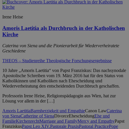
Irene Heise
Amoris Laetitia als Durchbruch in der Katholischen
Kirche
Caterina von Siena und die Pionierarbeit für Wiederverheiratete
Geschiedene
THEOS – Studienreihe Theologische Forschungsergebnisse
10 Jahre „Amoris Laetitia“ von Papst Franziskus: Das nachsynodale
Apostolische Schreiben vom 19. März 2016 hat für den Status von
Katholikinnen und Katholiken nach Ehescheidung und
Wiederverheiratung den entscheidenden Durchbruch geschaffen.
Professorin Irene Heise, Religionspädagogin aus Wien, hat zur
Lösung vor allem in der […]
Amoris Laetitia
Barmherzigkeit und Empathie
Canon Law
Caterina
von Siena
Catherine of Siena
Divorce
Ehescheidung
Ehe und
Familie
Kirchenrecht
Marriage and Family
Mercy and Empathy
Papst
Franziskus
Papst Leo XIV.
Pastorale Praxis
Pastoral Practice
Pope