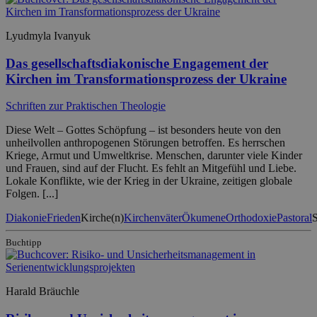
Lyudmyla Ivanyuk
Das gesellschaftsdiakonische Engagement der
Kirchen im Transformationsprozess der Ukraine
Schriften zur Praktischen Theologie
Diese Welt – Gottes Schöpfung – ist besonders heute von den
unheilvollen anthropogenen Störungen betroffen. Es herrschen
Kriege, Armut und Umweltkrise. Menschen, darunter viele Kinder
und Frauen, sind auf der Flucht. Es fehlt an Mitgefühl und Liebe.
Lokale Konflikte, wie der Krieg in der Ukraine, zeitigen globale
Folgen. [...]
Diakonie
Frieden
Kirche(n)
Kirchenväter
Ökumene
Orthodoxie
Pastoral
S
Buchtipp
Harald Bräuchle