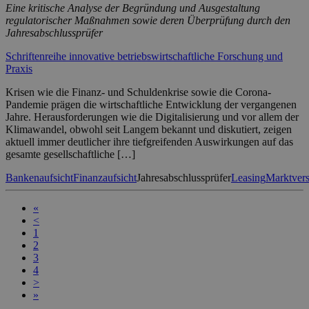
Eine kritische Analyse der Begründung und Ausgestaltung
regulatorischer Maßnahmen sowie deren Überprüfung durch den
Jahresabschlussprüfer
Schriftenreihe innovative betriebswirtschaftliche Forschung und
Praxis
Krisen wie die Finanz- und Schuldenkrise sowie die Corona-
Pandemie prägen die wirtschaftliche Entwicklung der vergangenen
Jahre. Herausforderungen wie die Digitalisierung und vor allem der
Klimawandel, obwohl seit Langem bekannt und diskutiert, zeigen
aktuell immer deutlicher ihre tiefgreifenden Auswirkungen auf das
gesamte gesellschaftliche […]
Bankenaufsicht
Finanzaufsicht
Jahresabschlussprüfer
Leasing
Marktver
«
<
1
2
3
4
>
»