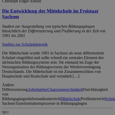
Christoph Edgar Arnold
Die Entwicklung der Mittelschule im Freistaat
Sachsen
Studien zur Ausgestaltung von typischen Bildungsgängen
hinsichtlich der Differenzierung und Profilierung in der Zeit von
1991 bis 2001
Studien zur Schulpädagogik
Die Mittelschule wurde 1991 in Sachsen als neue differenzierte
Schulart eingeführt und sollte schnell ein zentrales Element des
sächsischen Bildungssystems sein. Sie entstand im Zuge der
Neuorganisation des Bildungswesens der Wiedervereinigung
Deutschlands. Die Mittelschule ist ein Zusammenschluss von
Hauptschule und Realschule und vermittelt […]
Äußere
Differenzierung
Arbeitslehre
Chancengerechtigkeit
Durchlässigkeit
von
Bildungsgängen
Informatikunterricht
Mittelschule
Profilunterricht
Schul
Sachsen
Transformationsprozesse in Bildungsgängen
NEU