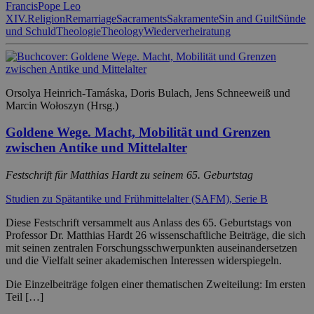
Francis
Pope Leo
XIV.
Religion
Remarriage
Sacraments
Sakramente
Sin and Guilt
Sünde
und Schuld
Theologie
Theology
Wiederverheiratung
Orsolya Heinrich-Tamáska, Doris Bulach, Jens Schneeweiß und
Marcin Wołoszyn (Hrsg.)
Goldene Wege. Macht, Mobilität und Grenzen
zwischen Antike und Mittelalter
Festschrift für Matthias Hardt zu seinem 65. Geburtstag
Studien zu Spätantike und Frühmittelalter (SAFM), Serie B
Diese Festschrift versammelt aus Anlass des 65. Geburtstags von
Professor Dr. Matthias Hardt 26 wissenschaftliche Beiträge, die sich
mit seinen zentralen Forschungsschwerpunkten auseinandersetzen
und die Vielfalt seiner akademischen Interessen widerspiegeln.
Die Einzelbeiträge folgen einer thematischen Zweiteilung: Im ersten
Teil […]