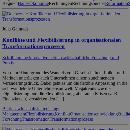
Beginen
Hanse
Ökonomie
Rechnungen
Rechnungsbücher
Reformation
S
Julia Gamradt
Konflikte und Flexibilisierung in organisationalen
Transformationsprozessen
Schriftenreihe innovative betriebswirtschaftliche Forschung und
Praxis
Vor dem Hintergrund des Wandels von Gesellschaften, Politik und
Märkten unterliegen auch Unternehmen einem zunehmenden
Veränderungsdruck. Dabei geht es um die flexible Anpassung an die
sich wandelnde Unternehmensumwelt. Megatrends wie die
Digitalisierung und die Flexibilisierung, aber auch Krisen (z. B.
Finanzkrisen) verstärken den […]
Betriebswirtschaftslehre
Change
Management
Flexibilisierung
Konflikt
Organisationsentwicklung
Qualit
Forschung
Transformation
Transformationsprozess