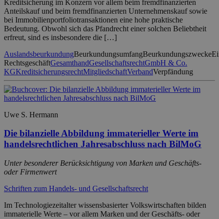
Kreditsicherung im Konzern vor allem beim fremdfinanzierten
Anteilskauf und beim fremdfinanzierten Unternehmenskauf sowie
bei Immobilienportfoliotransaktionen eine hohe praktische
Bedeutung. Obwohl sich das Pfandrecht einer solchen Beliebtheit
erfreut, sind es insbesondere die […]
Auslandsbeurkundung
Beurkundungsumfang
Beurkundungszwecke
Ei
Rechtsgeschäft
Gesamthand
Gesellschaftsrecht
GmbH & Co.
KG
Kreditsicherungsrecht
Mitgliedschaft
Verband
Verpfändung
Uwe S. Hermann
Die bilanzielle Abbildung immaterieller Werte im
handelsrechtlichen Jahresabschluss nach BilMoG
Unter besonderer Berücksichtigung von Marken und Geschäfts-
oder Firmenwert
Schriften zum Handels- und Gesellschaftsrecht
Im Technologiezeitalter wissensbasierter Volkswirtschaften bilden
immaterielle Werte – vor allem Marken und der Geschäfts- oder