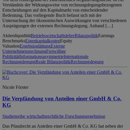
Verständnis der Wirkungsweise von rechnungslegungsbezogenen
Entscheidungen auf den Kapitalmarkt von entscheidender
Bedeutung. Das vorliegende Buch befasst sich mit der
Untersuchung der ökonomischen Auswirkungen von verschiedenen
Ausprägungen der externen Rechnungslegung. Anhand […]
Aktienliquidität
Betriebswirtschaftslehre
Bilanzpolitik
Earnings
Benchmarks
Eigenkapitalkosten
Equity
Valuation
Ergebnisglättung
Externe
Unternehmensrechnung
Freiwillige
Publizität
Informationsasymmetrie
Internationale
Rechnungslegung
Reale Bilanzpolitik
Rechnungslegung
Nicole Förster
Die Verpfändung von Anteilen einer GmbH & Co.
KG
Studienreihe wirtschaftsrechtliche Forschungsergebnisse
Das Pfandrecht an Anteilen einer GmbH & Co. KG hat neben der