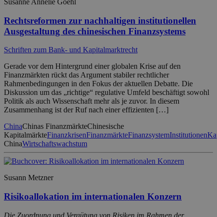
Susanne Annelie Goehl
Rechtsreformen zur nachhaltigen institutionellen
Ausgestaltung des chinesischen Finanzsystems
Schriften zum Bank- und Kapitalmarktrecht
Gerade vor dem Hintergrund einer globalen Krise auf den
Finanzmärkten rückt das Argument stabiler rechtlicher
Rahmenbedingungen in den Fokus der aktuellen Debatte. Die
Diskussion um das „richtige“ regulative Umfeld beschäftigt sowohl
Politik als auch Wissenschaft mehr als je zuvor. In diesem
Zusammenhang ist der Ruf nach einer effizienten […]
China
Chinas Finanzmärkte
Chinesische
Kapitalmärkte
Finanzkrisen
Finanzmärkte
Finanzsystem
Institutionen
Ka
China
Wirtschaftswachstum
Susann Metzner
Risikoallokation im internationalen Konzern
Die Zuordnung und Vergütung von Risiken im Rahmen der