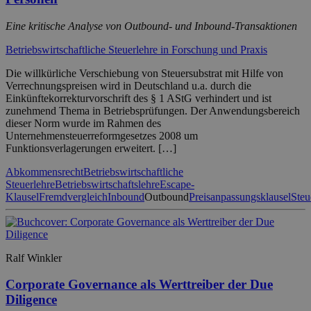
Eine kritische Analyse von Outbound- und Inbound-
Transaktionen
Betriebswirtschaftliche Steuerlehre in Forschung und Praxis
Die willkürliche Verschiebung von Steuersubstrat mit Hilfe von
Verrechnungspreisen wird in Deutschland u.a. durch die
Einkünftekorrekturvorschrift des § 1 AStG verhindert und ist
zunehmend Thema in Betriebsprüfungen. Der Anwendungsbereich
dieser Norm wurde im Rahmen des
Unternehmensteuerreformgesetzes 2008 um
Funktionsverlagerungen erweitert. […]
Abkommensrecht
Betriebswirtschaftliche
Steuerlehre
Betriebswirtschaftslehre
Escape-
Klausel
Fremdvergleich
Inbound
Outbound
Preisanpassungsklausel
Steu
Ralf Winkler
Corporate Governance als Werttreiber der Due
Diligence