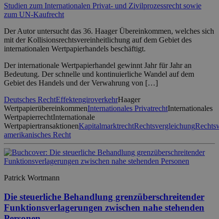
Studien zum Internationalen Privat- und Zivilprozessrecht sowie
zum UN-Kaufrecht
Der Autor untersucht das 36. Haager Übereinkommen, welches sich
mit der Kollisionsrechtsvereinheitlichung auf dem Gebiet des
internationalen Wertpapierhandels beschäftigt.
Der internationale Wertpapierhandel gewinnt Jahr für Jahr an
Bedeutung. Der schnelle und kontinuierliche Wandel auf dem
Gebiet des Handels und der Verwahrung von […]
Deutsches Recht
Effektengiroverkehr
Haager
Wertpapierübereinkommen
Internationales Privatrecht
Internationales
Wertpapierrecht
Internationale
Wertpapiertransaktionen
Kapitalmarktrecht
Rechtsvergleichung
Rechtsw
amerikanisches Recht
Patrick Wortmann
Die steuerliche Behandlung grenzüberschreitender
Funktionsverlagerungen zwischen nahe stehenden
Personen