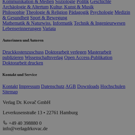
Kommunikation & Medien
Soziologie
Politik
Geschichte
Archäologie & Altertum
Kultur, Kunst & Musik
Philosophie
Theologie & Religion
Pädagogik
Psychologie
Medizin
& Gesundheit
Sport & Bewegung
Mathematik & Naturwiss.
Informatik
Technik & Ingenieurwesen
Lebenserinnerungen
Variata
Autorinnen und Autoren
Druckkostenzuschuss
Doktorarbeit verlegen
Masterarbeit
publizieren
Wissenschaftsverlag
Open Access-Publikation
Doktorarbeit drucken
Kontakt und Service
Kontakt
Impressum
Datenschutz
AGB
Downloads
Hochschulen
Sitemap
Verlag Dr. Kovač GmbH
Leverkusenstraße 13 • 22761 Hamburg
+49 40 398880 0
info@verlagdrkovac.de