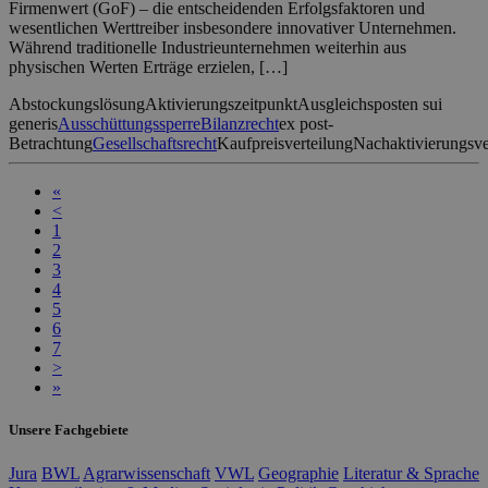
Firmenwert (GoF) – die entscheidenden Erfolgsfaktoren und
wesentlichen Werttreiber insbesondere innovativer Unternehmen.
Während traditionelle Industrieunternehmen weiterhin aus
physischen Werten Erträge erzielen, […]
Abstockungslösung
Aktivierungszeitpunkt
Ausgleichsposten sui
generis
Ausschüttungssperre
Bilanzrecht
ex post-
Betrachtung
Gesellschaftsrecht
Kaufpreisverteilung
Nachaktivierungsve
«
<
1
2
3
4
5
6
7
>
»
Unsere Fachgebiete
Jura
BWL
Agrarwissenschaft
VWL
Geographie
Literatur & Sprache