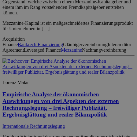
Gegenstand, welche zwischen einem Mezzanine-Kapitalgeber und
einem ihm im Rang vorstehenden Fremdkapitalgeber entstehen
können.
Mezzanine-Kapital ist ein maßgeschneidertes Finanzierungsprodukt
für Unternehmen in […]
Acquisition
Finance
Bankrecht
Finanzierung
Gläubigervereinbarung
Intercreditor
Agreement
Leveraged Finance
Mezzanine
Nachrangvereinbarung
Lorenz Malär
Empirische Analyse der ökonomischen
Auswirkungen von drei Aspekten der externen
Rechnungslegung – freiwilliger Publizität,
Ergebnisglättung und realer Bilanzpolitik
Internationale Rechnungslegung
Vor dem Hintergrund der zunehmenden Regulierungsdichte ist ein