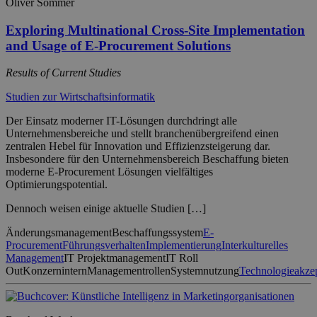
Oliver Sommer
Exploring Multinational Cross-Site Implementation
and Usage of E-Procurement Solutions
Results of Current Studies
Studien zur Wirtschaftsinformatik
Der Einsatz moderner IT-Lösungen durchdringt alle
Unternehmensbereiche und stellt branchenübergreifend einen
zentralen Hebel für Innovation und Effizienzsteigerung dar.
Insbesondere für den Unternehmensbereich Beschaffung bieten
moderne E-Procurement Lösungen vielfältiges
Optimierungspotential.
Dennoch weisen einige aktuelle Studien […]
Änderungsmanagement
Beschaffungssystem
E-
Procurement
Führungsverhalten
Implementierung
Interkulturelles
Management
IT Projektmanagement
IT Roll
Out
Konzernintern
Managementrollen
Systemnutzung
Technologieakze