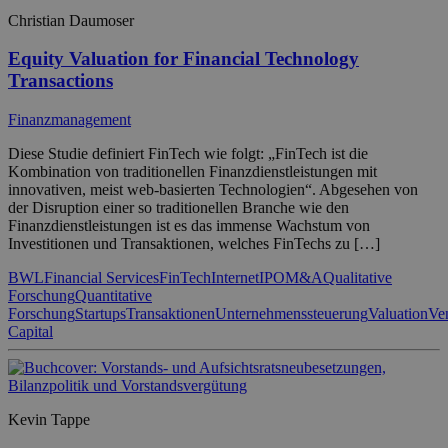
Christian Daumoser
Equity Valuation for Financial Technology
Transactions
Finanzmanagement
Diese Studie definiert FinTech wie folgt: „FinTech ist die
Kombination von traditionellen Finanzdienstleistungen mit
innovativen, meist web-basierten Technologien“. Abgesehen von
der Disruption einer so traditionellen Branche wie den
Finanzdienstleistungen ist es das immense Wachstum von
Investitionen und Transaktionen, welches FinTechs zu […]
BWL
Financial Services
FinTech
Internet
IPO
M&A
Qualitative
Forschung
Quantitative
Forschung
Startups
Transaktionen
Unternehmenssteuerung
Valuation
Ve
Capital
Kevin Tappe