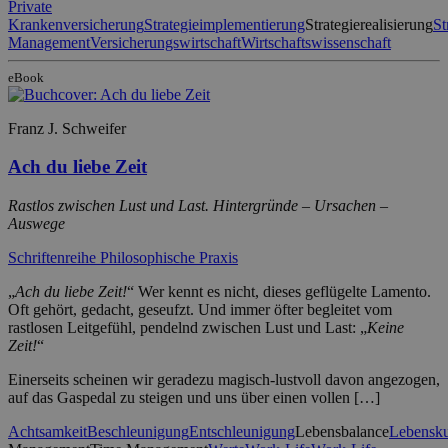
Private
Krankenversicherung
Strategieimplementierung
Strategierealisierung
St
Management
Versicherungswirtschaft
Wirtschaftswissenschaft
eBook
Franz J. Schweifer
Ach du liebe Zeit
Rastlos zwischen Lust und Last. Hintergründe – Ursachen –
Auswege
Schriftenreihe Philosophische Praxis
„
Ach du liebe Zeit!
“ Wer kennt es nicht, dieses geflügelte Lamento.
Oft gehört, gedacht, geseufzt. Und immer öfter begleitet vom
rastlosen Leitgefühl, pendelnd zwischen Lust und Last: „
Keine
Zeit!
“
Einerseits scheinen wir geradezu magisch-lustvoll davon angezogen,
auf das Gaspedal zu steigen und uns über einen vollen […]
Achtsamkeit
Beschleunigung
Entschleunigung
Lebensbalance
Lebensku