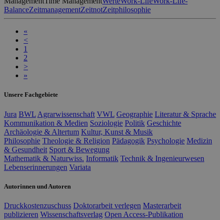
Management
Time Management
Werte
Work-Life
Work-Life-
Balance
Zeitmanagement
Zeitnot
Zeitphilosophie
«
<
1
2
>
»
Unsere Fachgebiete
Jura
BWL
Agrarwissenschaft
VWL
Geographie
Literatur & Sprache
Kommunikation & Medien
Soziologie
Politik
Geschichte
Archäologie & Altertum
Kultur, Kunst & Musik
Philosophie
Theologie & Religion
Pädagogik
Psychologie
Medizin
& Gesundheit
Sport & Bewegung
Mathematik & Naturwiss.
Informatik
Technik & Ingenieurwesen
Lebenserinnerungen
Variata
Autorinnen und Autoren
Druckkostenzuschuss
Doktorarbeit verlegen
Masterarbeit
publizieren
Wissenschaftsverlag
Open Access-Publikation