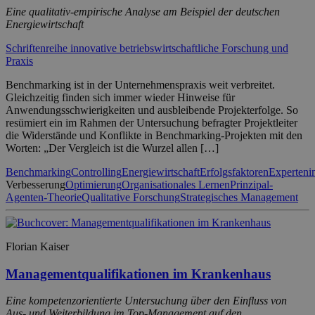
Eine qualitativ-empirische Analyse am Beispiel der deutschen
Energiewirtschaft
Schriftenreihe innovative betriebswirtschaftliche Forschung und
Praxis
Benchmarking ist in der Unternehmenspraxis weit verbreitet.
Gleichzeitig finden sich immer wieder Hinweise für
Anwendungsschwierigkeiten und ausbleibende Projekterfolge. So
resümiert ein im Rahmen der Untersuchung befragter Projektleiter
die Widerstände und Konflikte in Benchmarking-Projekten mit den
Worten: „Der Vergleich ist die Wurzel allen […]
Benchmarking
Controlling
Energiewirtschaft
Erfolgsfaktoren
Experteni
Verbesserung
Optimierung
Organisationales Lernen
Prinzipal-
Agenten-Theorie
Qualitative Forschung
Strategisches Management
Florian Kaiser
Managementqualifikationen im Krankenhaus
Eine kompetenzorientierte Untersuchung über den Einfluss von
Aus- und Weiterbildung im Top-Management auf den