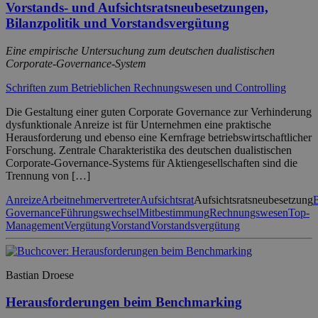
Vorstands- und Aufsichtsratsneubesetzungen,
Bilanzpolitik und Vorstandsvergütung
Eine empirische Untersuchung zum deutschen dualistischen
Corporate-Governance-System
Schriften zum Betrieblichen Rechnungswesen und Controlling
Die Gestaltung einer guten Corporate Governance zur Verhinderung
dysfunktionale Anreize ist für Unternehmen eine praktische
Herausforderung und ebenso eine Kernfrage betriebswirtschaftlicher
Forschung. Zentrale Charakteristika des deutschen dualistischen
Corporate-Governance-Systems für Aktiengesellschaften sind die
Trennung von […]
Anreize
Arbeitnehmervertreter
Aufsichtsrat
Aufsichtsratsneubesetzung
B
Governance
Führungswechsel
Mitbestimmung
Rechnungswesen
Top-
Management
Vergütung
Vorstand
Vorstandsvergütung
Bastian Droese
Herausforderungen beim Benchmarking