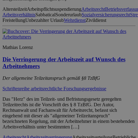
Altersteilzeit
Arbeitspflichtsuspendierung
Arbeitsrecht
Betriebsverfassu
Arbeitsverhältnis
Sabbatical
Sonderurlaub
Sozialversicherungsrecht
Stre
Freistellung
Unbezahlter Urlaub
Wehrdienst
Zivildienst
Mathias Lorenz
Die Verringerung der Arbeitszeit auf Wunsch des
Arbeitnehmers
Der allgemeine Teilzeitanspruch gemäß §8 TzBfG
Schriftenreihe arbeitsrechtliche Forschungsergebnisse
Das "Herz" des im Teilzeit- und Befristungsgesetz geregelten
Teilzeitrechts ist die Vorschrift des § 8 TzBfG. Der Autor,
Rechtsanwalt und Fachanwalt für Arbeitsrecht, befasst sich
eingehend mit dieser als "allgemeiner Teilzeitanspruch"
bezeichneten Regelung, mit der Arbeitnehmer in einem bestehenden
Arbeitsverhältnis unter bestimmten […]
Arbeitsrecht
Arbeitszeitverringerung
Arbeitszeitverteilung
Betriebliche