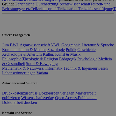
Gründe
Gerichtliche Durchsetzung
Rechtswissenschaft
Teilzeit- und
Befristungsgesetz
Teilzeitanspruch
Teilzeitarbeit
Teilzeitbeschäftigung
T
Unsere Fachgebiete
Jura
BWL
Agrarwissenschaft
VWL
Geographie
Literatur & Sprache
Kommunikation & Medien
Soziologie
Politik
Geschichte
Archäologie & Altertum
Kultur, Kunst & Musik
Philosophie
Theologie & Religion
Pädagogik
Psychologie
Medizin
& Gesundheit
Sport & Bewegung
Mathematik & Naturwiss.
Informatik
Technik & Ingenieurwesen
Lebenserinnerungen
Variata
Autorinnen und Autoren
Druckkostenzuschuss
Doktorarbeit verlegen
Masterarbeit
publizieren
Wissenschaftsverlag
Open Access-Publikation
Doktorarbeit drucken
Kontakt und Service