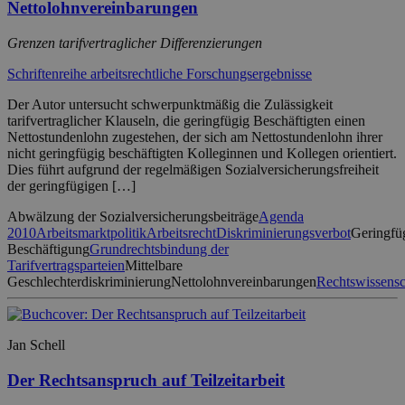
Nettolohnvereinbarungen
Grenzen tarifvertraglicher Differenzierungen
Schriftenreihe arbeitsrechtliche Forschungsergebnisse
Der Autor untersucht schwerpunktmäßig die Zulässigkeit
tarifvertraglicher Klauseln, die geringfügig Beschäftigten einen
Nettostundenlohn zugestehen, der sich am Nettostundenlohn ihrer
nicht geringfügig beschäftigten Kolleginnen und Kollegen orientiert.
Dies führt aufgrund der regelmäßigen Sozialversicherungsfreiheit
der geringfügigen […]
Abwälzung der Sozialversicherungsbeiträge
Agenda
2010
Arbeitsmarktpolitik
Arbeitsrecht
Diskriminierungsverbot
Geringfü
Beschäftigung
Grundrechtsbindung der
Tarifvertragsparteien
Mittelbare
Geschlechterdiskriminierung
Nettolohnvereinbarungen
Rechtswissensc
Jan Schell
Der Rechtsanspruch auf Teilzeitarbeit