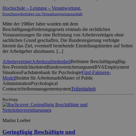
Hochschule – Leistung – Verantwortung.
Forschungsbeiträge zur Verwaltungswissenschaft
Mitte der 1980er Jahre wurden mit dem
Beschäftigungsförderungsgesetz erstmals die rechtlichen
Voraussetzungen für eine Befristung von Arbeitsverträgen ohne
sachlichen Grund geschaffen. Die Bundesregierung verfolgte
hiermit das Ziel, eventuell bestehende Einstellungshürden auf Seiten
der Arbeitgeber abzubauen. [...]
Arbeitsverträge
Arbeitszufriedenheit
Befristete Beschäftigung
Big-
five-Persönlichkeitstest
Bundesversicherungsamt
BVA
Employment
Situations
Fachdatenbank für Psychologie
Fünf-Faktoren-
Modell
Institut für Arbeitsmarkt
Master of Public
Administration
Psychological
Contracts
Stellenmanagementsystem
Teilzeitarbeit
Buchtipp
Marius Loeber
Geringfügig Beschäftigte und