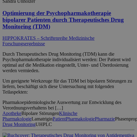
Sandra Unholzer
Optimierung der Psychopharmakotherapie
bipolarer Patienten durch Therapeutisches Drug
Monitoring (TDM)
HIPPOKRATES – Schriftenreihe Medizinische
Forschungsergebnisse
Durch Therapeutisches Drug Monitoring (TDM) kann die
Psychopharmakotherapie individualisiert werden: Der Patient wird
optimal auf die Medikation eingestellt, Unter- und Überdosierung
werden vermieden.
Um geeignete Werkzeuge für das TDM bei bipolaren Störungen zu
liefern, beschäftigt sich diese Untersuchung mit folgenden
Teilaspekten:
Pharmakoepidemiologische Auswertung zur Entwicklung des
Verordnungsverhaltens bei […]
Apotheke
Bipolare Störungen
Klinische
Pharmakologie
Lamatrigin
Patient
Pharmakologie
Pharmazie
Phasenprop
Drug Monitoring
UHPLC