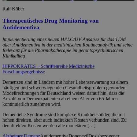
Ralf Köber
Therapeutisches Drug Monitoring von
Antidementiva
Implementierung eines neuen HPLC/UV-Ansatzes für das TDM
aller Antidementiva in der medizinischen Routineanalytik und seine
Relevanz für die Pharmakotherapie im gerontopsychiatrischen
Klinikalltag
HIPPOKRATES – Schriftenreihe Medizinische
Forschungsergebnisse
Demenzen sind in Ländern mit hoher Lebenserwartung zu einem
häufigen und schwerwiegenden Gesundheitsproblem geworden.
Modellrechnungen für Deutschland weisen darauf hin, dass die
Anzahl von Demenzpatienten ab einem Alter von 65 Jahren
kontinuierlich zunehmen wird.
Dementielle Syndrome sind komplexe Krankheitsbilder, die mit
hohen direkten, aber auch indirekten Kosten verbunden sind. Zu
den direkten Kosten werden alle monetären […]
Alzheimer Demenz
Antidementiva
Donepezil
Dosisbezogener