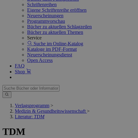
Schriftenreihen
Eigene Schriftenreihe eröffnen
Neuerscheinungen
Programmvorschau
Bücher zu aktuellen Schlagzeilen
Bücher zu aktuellen Themen
Service
Suche im Online-Katalog
Kataloge im PDF-Format
Neuerscheinungsdienst
Open Access
FAQ
Shop
Verlagsprogramm
>
Medizin & Gesundheitswissenschaft
>
Literatur:
TDM
TDM