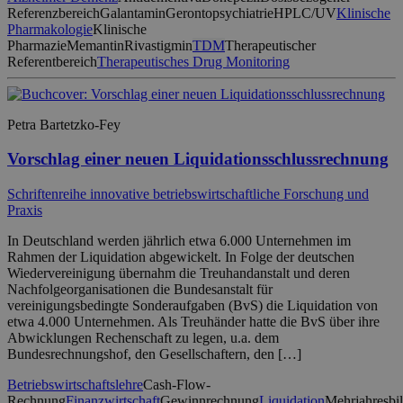
Referenzbereich
Galantamin
Gerontopsychiatrie
HPLC/UV
Klinische
Pharmakologie
Klinische
Pharmazie
Memantin
Rivastigmin
TDM
Therapeutischer
Referentbereich
Therapeutisches Drug Monitoring
Petra Bartetzko-Fey
Vorschlag einer neuen Liquidationsschlussrechnung
Schriftenreihe innovative betriebswirtschaftliche Forschung und
Praxis
In Deutschland werden jährlich etwa 6.000 Unternehmen im
Rahmen der Liquidation abgewickelt. In Folge der deutschen
Wiedervereinigung übernahm die Treuhandanstalt und deren
Nachfolgeorganisationen die Bundesanstalt für
vereinigungsbedingte Sonderaufgaben (BvS) die Liquidation von
etwa 4.000 Unternehmen. Als Treuhänder hatte die BvS über ihre
Abwicklungen Rechenschaft zu legen, u.a. dem
Bundesrechnungshof, den Gesellschaftern, den […]
Betriebswirtschaftslehre
Cash-Flow-
Rechnung
Finanzwirtschaft
Gewinnrechnung
Liquidation
Mehrjahresbi