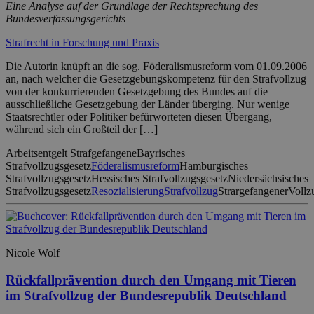
Eine Analyse auf der Grundlage der Rechtsprechung des
Bundesverfassungsgerichts
Strafrecht in Forschung und Praxis
Die Autorin knüpft an die sog. Föderalismusreform vom 01.09.2006
an, nach welcher die Gesetzgebungskompetenz für den Strafvollzug
von der konkurrierenden Gesetzgebung des Bundes auf die
ausschließliche Gesetzgebung der Länder überging. Nur wenige
Staatsrechtler oder Politiker befürworteten diesen Übergang,
während sich ein Großteil der […]
Arbeitsentgelt Strafgefangene
Bayrisches
Strafvollzugsgesetz
Föderalismusreform
Hamburgisches
Strafvollzugsgesetz
Hessisches Strafvollzugsgesetz
Niedersächsisches
Strafvollzugsgesetz
Resozialisierung
Strafvollzug
Strargefangener
Vollz
Nicole Wolf
Rückfallprävention durch den Umgang mit Tieren
im Strafvollzug der Bundesrepublik Deutschland