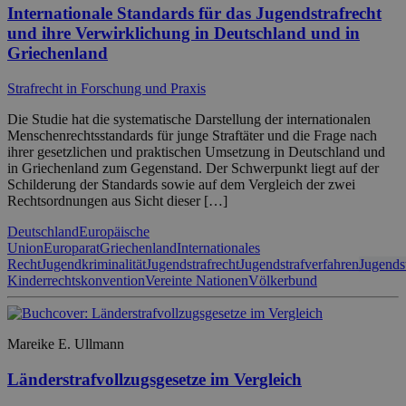
Internationale Standards für das Jugendstrafrecht
und ihre Verwirklichung in Deutschland und in
Griechenland
Strafrecht in Forschung und Praxis
Die Studie hat die systematische Darstellung der internationalen
Menschenrechtsstandards für junge Straftäter und die Frage nach
ihrer gesetzlichen und praktischen Umsetzung in Deutschland und
in Griechenland zum Gegenstand. Der Schwerpunkt liegt auf der
Schilderung der Standards sowie auf dem Vergleich der zwei
Rechtsordnungen aus Sicht dieser […]
Deutschland
Europäische
Union
Europarat
Griechenland
Internationales
Recht
Jugendkriminalität
Jugendstrafrecht
Jugendstrafverfahren
Jugends
Kinderrechtskonvention
Vereinte Nationen
Völkerbund
Mareike E. Ullmann
Länderstrafvollzugsgesetze im Vergleich