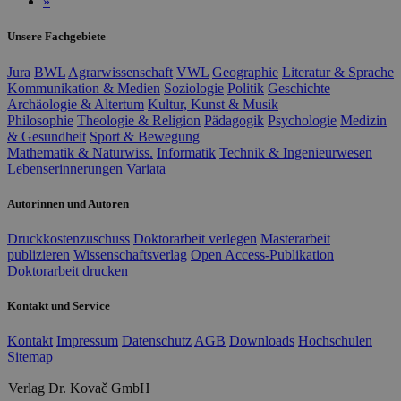
»
Unsere Fachgebiete
Jura
BWL
Agrarwissenschaft
VWL
Geographie
Literatur & Sprache
Kommunikation & Medien
Soziologie
Politik
Geschichte
Archäologie & Altertum
Kultur, Kunst & Musik
Philosophie
Theologie & Religion
Pädagogik
Psychologie
Medizin
& Gesundheit
Sport & Bewegung
Mathematik & Naturwiss.
Informatik
Technik & Ingenieurwesen
Lebenserinnerungen
Variata
Autorinnen und Autoren
Druckkostenzuschuss
Doktorarbeit verlegen
Masterarbeit
publizieren
Wissenschaftsverlag
Open Access-Publikation
Doktorarbeit drucken
Kontakt und Service
Kontakt
Impressum
Datenschutz
AGB
Downloads
Hochschulen
Sitemap
Verlag Dr. Kovač GmbH