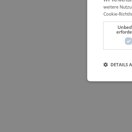
weitere Nutz
Cookie-Richtli
Unbed
erforde
DETAILS 