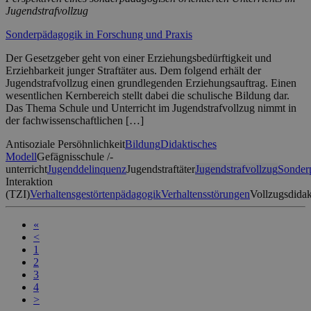
Jugendstrafvollzug
Sonderpädagogik in Forschung und Praxis
Der Gesetzgeber geht von einer Erziehungsbedürftigkeit und
Erziehbarkeit junger Straftäter aus. Dem folgend erhält der
Jugendstrafvollzug einen grundlegenden Erziehungsauftrag. Einen
wesentlichen Kernbereich stellt dabei die schulische Bildung dar.
Das Thema Schule und Unterricht im Jugendstrafvollzug nimmt in
der fachwissenschaftlichen […]
Antisoziale Persöhnlichkeit
Bildung
Didaktisches
Modell
Gefägnisschule /-
unterricht
Jugenddelinquenz
Jugendstraftäter
Jugendstrafvollzug
Sonder
Interaktion
(TZI)
Verhaltensgestörtenpädagogik
Verhaltensstörungen
Vollzugsdidak
«
<
1
2
3
4
>