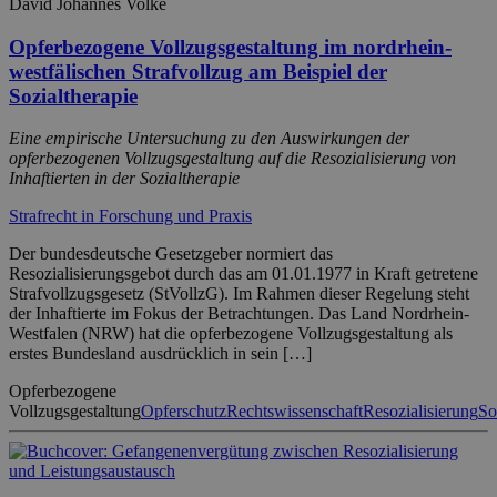
David Johannes Volke
Opferbezogene Vollzugsgestaltung im nordrhein-
westfälischen Strafvollzug am Beispiel der
Sozialtherapie
Eine empirische Untersuchung zu den Auswirkungen der
opferbezogenen Vollzugsgestaltung auf die Resozialisierung von
Inhaftierten in der Sozialtherapie
Strafrecht in Forschung und Praxis
Der bundesdeutsche Gesetzgeber normiert das
Resozialisierungsgebot durch das am 01.01.1977 in Kraft getretene
Strafvollzugsgesetz (StVollzG). Im Rahmen dieser Regelung steht
der Inhaftierte im Fokus der Betrachtungen. Das Land Nordrhein-
Westfalen (NRW) hat die opferbezogene Vollzugsgestaltung als
erstes Bundesland ausdrücklich in sein […]
Opferbezogene
Vollzugsgestaltung
Opferschutz
Rechtswissenschaft
Resozialisierung
So