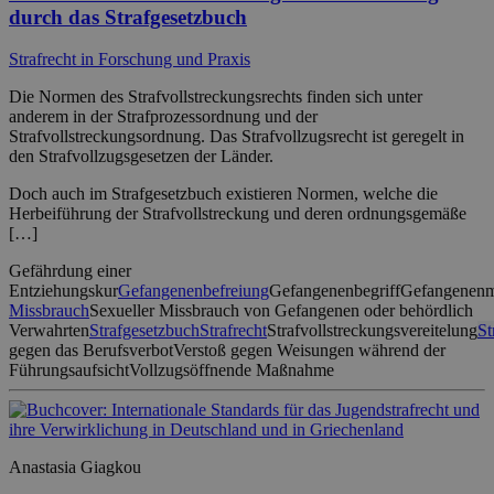
durch das Strafgesetzbuch
Strafrecht in Forschung und Praxis
Die Normen des Strafvollstreckungsrechts finden sich unter
anderem in der Strafprozessordnung und der
Strafvollstreckungsordnung. Das Strafvollzugsrecht ist geregelt in
den Strafvollzugsgesetzen der Länder.
Doch auch im Strafgesetzbuch existieren Normen, welche die
Herbeiführung der Strafvollstreckung und deren ordnungsgemäße
[…]
Gefährdung einer
Entziehungskur
Gefangenenbefreiung
Gefangenenbegriff
Gefangenenm
Missbrauch
Sexueller Missbrauch von Gefangenen oder behördlich
Verwahrten
Strafgesetzbuch
Strafrecht
Strafvollstreckungsvereitelung
St
gegen das Berufsverbot
Verstoß gegen Weisungen während der
Führungsaufsicht
Vollzugsöffnende Maßnahme
Anastasia Giagkou