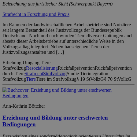
Beleuchtung aus juristischer Sicht (Schwerpunkt Bayern)
Strafrecht in Forschung und Praxis
Im Rahmen der landwirtschaftlichen Arbeitsbetriebe sind Nutztiere
seit langem Bestandteil des Justizvollzugs der Bundesrepublik
Deutschland. Nach und nach wurden Tiere diverser Gattungen auch
abseits dieser Arbeitsbetriebe auf unterschiedliche Weise in den
Vollzugsalltag integriert. Neben hauseigenen Tieren der
Justizvollzugsanstalten und […]
Erhebung Umgang Tiere
Strafvollzug
Resozialisierung
Rückfallprävention
Rückfallprävention
durch Tiere
Strafrecht
Strafvollzug
Studie Tierintegration
Strafvollzug
Tiere
Tiere im Strafvollzug
§ 19 StVollzG
§ 70 StVollzG
Ann-Kathrin Böttcher
Erziehung und Bildung unter erschwerten
Bedingungen
Perspektiven eines sonderpädagogisch orientierten Unterrichts im