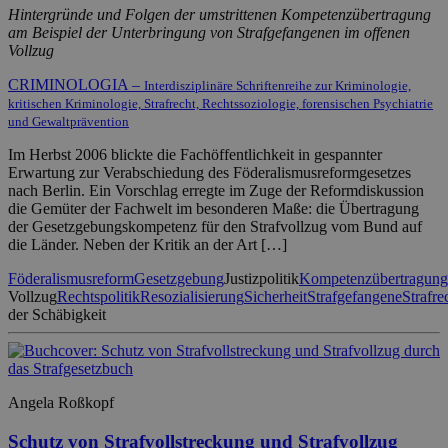
Hintergründe und Folgen der umstrittenen Kompetenzübertragung
am Beispiel der Unterbringung von Strafgefangenen im offenen
Vollzug
CRIMINOLOGIA –
Interdisziplinäre Schriftenreihe zur Kriminologie,
kritischen Kriminologie, Strafrecht, Rechtssoziologie, forensischen Psychiatrie
und Gewaltprävention
Im Herbst 2006 blickte die Fachöffentlichkeit in gespannter
Erwartung zur Verabschiedung des Föderalismusreformgesetzes
nach Berlin. Ein Vorschlag erregte im Zuge der Reformdiskussion
die Gemüter der Fachwelt im besonderen Maße: die Übertragung
der Gesetzgebungskompetenz für den Strafvollzug vom Bund auf
die Länder. Neben der Kritik an der Art […]
Föderalismusreform
Gesetzgebung
Justizpolitik
Kompetenzübertragung
Vollzug
Rechtspolitik
Resozialisierung
Sicherheit
Strafgefangene
Strafre
der Schäbigkeit
Angela Roßkopf
Schutz von Strafvollstreckung und Strafvollzug