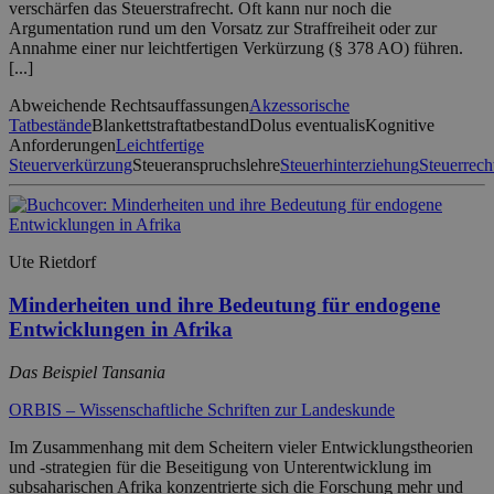
verschärfen das Steuerstrafrecht. Oft kann nur noch die
Argumentation rund um den Vorsatz zur Straffreiheit oder zur
Annahme einer nur leichtfertigen Verkürzung (§ 378 AO) führen.
[...]
Abweichende Rechtsauffassungen
Akzessorische
Tatbestände
Blankettstraftatbestand
Dolus eventualis
Kognitive
Anforderungen
Leichtfertige
Steuerverkürzung
Steueranspruchslehre
Steuerhinterziehung
Steuerrech
Ute Rietdorf
Minderheiten und ihre Bedeutung für endogene
Entwicklungen in Afrika
Das Beispiel Tansania
ORBIS – Wissenschaftliche Schriften zur Landeskunde
Im Zusammenhang mit dem Scheitern vieler Entwicklungstheorien
und -strategien für die Beseitigung von Unterentwicklung im
subsaharischen Afrika konzentrierte sich die Forschung mehr und