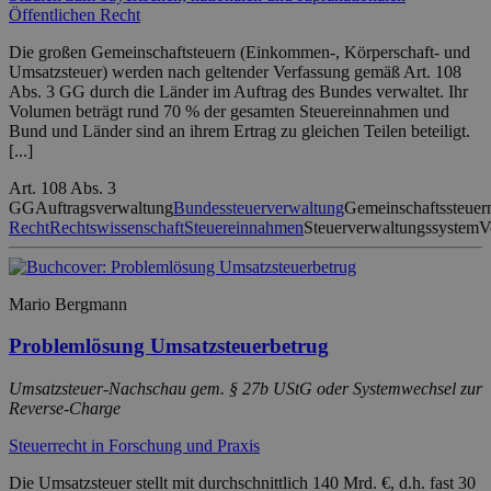
Öffentlichen Recht
Die großen Gemeinschaftsteuern (Einkommen-, Körperschaft- und
Umsatzsteuer) werden nach geltender Verfassung gemäß Art. 108
Abs. 3 GG durch die Länder im Auftrag des Bundes verwaltet. Ihr
Volumen beträgt rund 70 % der gesamten Steuereinnahmen und
Bund und Länder sind an ihrem Ertrag zu gleichen Teilen beteiligt.
[...]
Art. 108 Abs. 3
GG
Auftragsverwaltung
Bundessteuerverwaltung
Gemeinschaftssteuer
Recht
Rechtswissenschaft
Steuereinnahmen
Steuerverwaltungssystem
V
Mario Bergmann
Problemlösung Umsatzsteuerbetrug
Umsatzsteuer-Nachschau gem. § 27b UStG oder Systemwechsel zur
Reverse-Charge
Steuerrecht in Forschung und Praxis
Die Umsatzsteuer stellt mit durchschnittlich 140 Mrd. €, d.h. fast 30