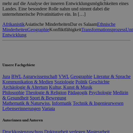
mehr auf die Analyse der inneren Entwicklungsmöglichkeiten eines
Landes. Eine besondere Rolle nahm und nimmt dabei die
unternehmerische Privatinitiative ein. In […]
Afrikanistik
Asiatische Minderheiten
Dar es Salaam
Ethnische
Minderheiten
Geographie
Konfliktfähigkeit
Transformationsprozess
Unt
Entwicklung
Unsere Fachgebiete
Jura
BWL
Agrarwissenschaft
VWL
Geographie
Literatur & Sprache
Kommunikation & Medien
Soziologie
Politik
Geschichte
Archäologie & Altertum
Kultur, Kunst & Musik
Philosophie
Theologie & Religion
Pädagogik
Psychologie
Medizin
& Gesundheit
Sport & Bewegung
Mathematik & Naturwiss.
Informatik
Technik & Ingenieurwesen
Lebenserinnerungen
Variata
Autorinnen und Autoren
Druckkostenzuschuss
Doktorarbeit verlegen
Masterarbeit