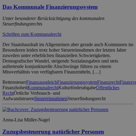
Das Kommunale Finanzierungssystem
Unter besonderer Berücksichtigung des kommunalen
Steuerfindungsrechts
Schriften zum Kommunalrecht
Der Staatshaushalt im Allgemeinen aber gerade auch Kommunen im
Besonderen leiden trotz hoher Steuereinnahmen der letzten Jahre
zuweilen unter erheblichen finanziellen Schwierigkeiten.
Demografischer Wandel, steigende Sozialausgaben und stets
auftretende konjunkturelle Abschwünge führen zu einem
Missverhältnis von verfügbaren Finanzmitteln, […]
Bettensteuer
Finanzausgleich
Finanzierungssystem
Finanzrecht
Finanzve
Finanzhoheit
Kommunalrecht
Kulturförderabgabe
Öffentliches
Recht
Örtliche Verbrauch- und
Aufwandsteuern
Steuereinnahmen
Steuerfindungsrecht
Anna-Lisa Müller-Nagel
Zuzugsbesteuerung natürlicher Personen