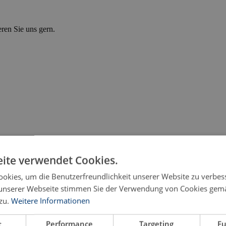
eren Sie uns gern.
ite verwendet Cookies.
okies, um die Benutzerfreundlichkeit unserer Website zu verbes
unserer Webseite stimmen Sie der Verwendung von Cookies gem
zu.
Weitere Informationen
cher Sicht
t
Performance
Targeting
Fu