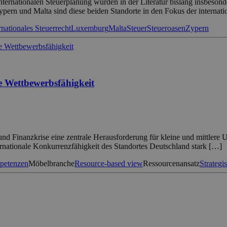
nternationalen Steuerplanung wurden in der Literatur bislang insbeson
ypern und Malta sind diese beiden Standorte in den Fokus der internat
rnationales Steuerrecht
Luxemburg
Malta
Steuer
Steueroasen
Zypern
e Wettbewerbsfähigkeit
ts- und Finanzkrise eine zentrale Herausforderung für kleine und mittle
ernationale Konkurrenzfähigkeit des Standortes Deutschland stark […]
etenzen
Möbelbranche
Resource-based view
Ressourcenansatz
Strateg