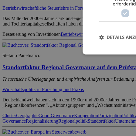
erforderlic
Betriebswirtschaftliche Steuerlehre in Forschung und Praxis
Das Mitte der 2000er Jahre stark ansteigende Direktinvestitionsvol
und Tochterkapitalgesellschaften haben diese Studie vornehmlich moti
Besteuerung von Investitionen
Betriebswirtschaftliche Steuerlehre
Dire
DETAILS ANZ
Stefano Panebianco
Standortfaktor Regional Governance auf dem Prüfst
Theoretische Überlegungen und empirische Analysen zur Bedeutung r
Wirtschaftspolitik in Forschung und Praxis
Deutschlandweit haben sich in den 1990er und 2000er Jahren neue Fo
„Regionalkonferenzen“, „Aktionsgruppen“ und „Wachstumsinitiativen
Cluster
Geographie
Good Governance
Kooperation
Partizipation
Politik
Governance
Regionalisierung
Regionalpolitik
Standortfaktor
Unternehm