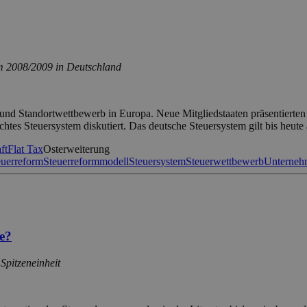
m 2008/2009 in Deutschland
und Standortwettbewerb in Europa. Neue Mitgliedstaaten präsentierten 
chtes Steuersystem diskutiert. Das deutsche Steuersystem gilt bis heute
ft
Flat Tax
Osterweiterung
euerreform
Steuerreformmodell
Steuersystem
Steuerwettbewerb
Unterneh
e?
Spitzeneinheit