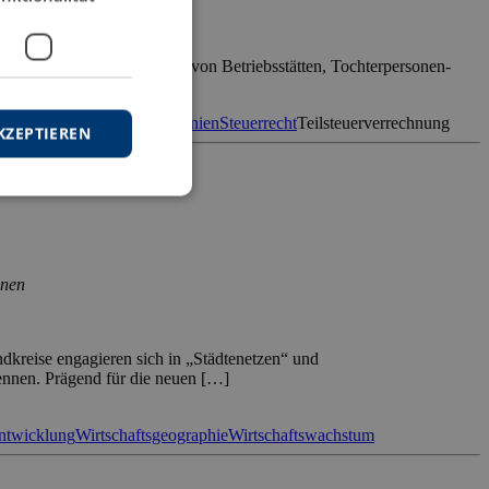
andortfaktors Besteuerung von Betriebsstätten, Tochterpersonen-
theorie von […]
eitende Investitionen
Rumänien
Steuerrecht
Teilsteuerverrechnung
KZEPTIEREN
onen
dkreise engagieren sich in „Städtenetzen“ und
ennen. Prägend für die neuen […]
entwicklung
Wirtschaftsgeographie
Wirtschaftswachstum