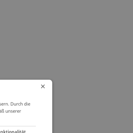
×
sern. Durch die
äß unserer
nktionalität