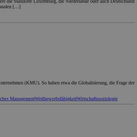
dere die Standorte Luxemburg, die Niederlande oder auch Deutschland
ionalen […]
re Unternehmen (KMU). So haben etwa die Globalisierung, die Frage der
isches Management
Wettbewerbsfähigkeit
Wirtschaftssoziologie