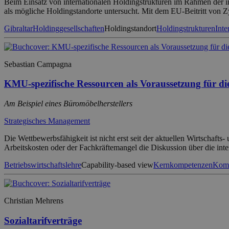
Beim Einsatz von internationalen Holdingstrukturen im Rahmen der i
als mögliche Holdingstandorte untersucht. Mit dem EU-Beitritt von Z
Gibraltar
Holdinggesellschaften
Holdingstandort
Holdingstrukturen
Inte
Sebastian Campagna
KMU-spezifische Ressourcen als Voraussetzung für di
Am Beispiel eines Büromöbelherstellers
Strategisches Management
Die Wettbewerbsfähigkeit ist nicht erst seit der aktuellen Wirtschaf
Arbeitskosten oder der Fachkräftemangel die Diskussion über die int
Betriebswirtschaftslehre
Capability-based view
Kernkompetenzen
Komp
Christian Mehrens
Sozialtarifverträge