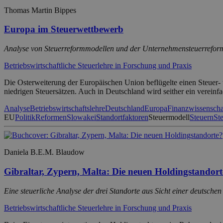
Thomas Martin Bippes
Europa im Steuerwettbewerb
Analyse von Steuerreformmodellen und der Unternehmensteuerrefor
Betriebswirtschaftliche Steuerlehre in Forschung und Praxis
Die Osterweiterung der Europäischen Union beflügelte einen Steuer- 
niedrigen Steuersätzen. Auch in Deutschland wird seither ein vereinfa
Analyse
Betriebswirtschaftslehre
Deutschland
Europa
Finanzwissenscha
EU
Politik
Reformen
Slowakei
Standortfaktoren
Steuermodell
Steuern
St
Daniela B.E.M. Blaudow
Gibraltar, Zypern, Malta: Die neuen Holdingstandort
Eine steuerliche Analyse der drei Standorte aus Sicht einer deutschen 
Betriebswirtschaftliche Steuerlehre in Forschung und Praxis