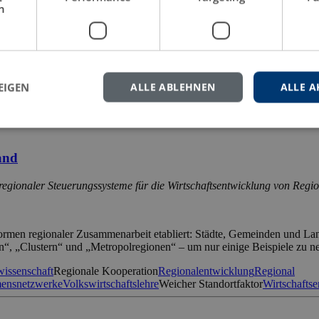
h
umen deutscher Unternehmen in Rumänien und die hohe Bedeutung des St
viert. Die Kombination der beiden Motive führt zur Direktinvestitions
ktinvestition
Doppelbesteuerung
Effektive Steuerbelastung
Grenzüberschr
EIGEN
ALLE ABLEHNEN
ALLE A
and
egionaler Steuerungssysteme für die Wirtschaftsentwicklung von Regi
rmen regionaler Zusammenarbeit etabliert: Städte, Gemeinden und Lan
“, „Clustern“ und „Metropolregionen“ – um nur einige Beispiele zu n
wissenschaft
Regionale Kooperation
Regionalentwicklung
Regional
ensnetzwerke
Volkswirtschaftslehre
Weicher Standortfaktor
Wirtschafts