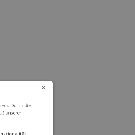
×
sern. Durch die
äß unserer
nktionalität