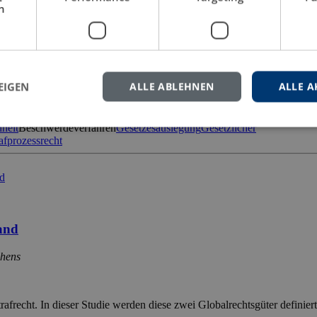
h
berlandesgerichte über Ablehnungsgesuche im Strafprozess
r Durchsetzung dieses Rechts sind in den §§ 24ff. der StPO die Voraus
EIGEN
ALLE ABLEHNEN
ALLE A
 Ablehnung einen erkennenden […]
heit
Beschwerdeverfahren
Gesetzesauslegung
Gesetzlicher
afprozessrecht
land
chens
rafrecht. In dieser Studie werden diese zwei Globalrechtsgüter definier