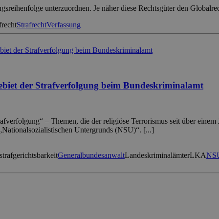
gsreihenfolge unterzuordnen. Je näher diese Rechtsgüter den Globalre
frecht
Strafrecht
Verfassung
Gebiet der Strafverfolgung beim Bundeskriminalamt
rafverfolgung“ – Themen, die der religiöse Terrorismus seit über einem 
Nationalsozialistischen Untergrunds (NSU)“. [...]
trafgerichtsbarkeit
Generalbundesanwalt
Landeskriminalämter
LKA
NS