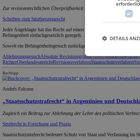
erforderlic
Zur revisionsrechtlichen Überprüfbarkeit von Entscheidungen der O
Schriften zum Strafprozessrecht
Jeder Angeklagte hat das Recht auf einen unparteilichen Richter. Zu
Befangenheit einfachgesetzlich geregelt.
DETAILS ANZ
Soweit ein Befangenheitsgesuch zurückgewiesen worden ist und die
Ablehnungsgesuch
Absolute Revisionsgründe
Anfechtbarkeit
Befangen
Richter
Oberlandesgericht
Revisionsverfahren
Staatsschutzverfahren
Str
Buchtipp
Andrés Falcone
„Staatsschutzstrafrecht“ in Argentinien und Deutsch
Zugleich ein Beitrag zur Ablehnung der Lehre des politischen Verbre
Strafrecht in Forschung und Praxis
Staatsschutzstrafrecht bedeutet Schutz von Staat und Verfassung im St