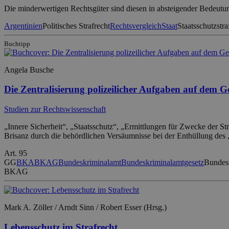
Die minderwertigen Rechtsgüter sind diesen in absteigender Bedeutun
Argentinien
Politisches Strafrecht
Rechtsvergleich
Staat
Staatsschutzstra
Buchtipp
Angela Busche
Die Zentralisierung polizeilicher Aufgaben auf dem 
Studien zur Rechtswissenschaft
„Innere Sicherheit“, „Staatsschutz“, „Ermittlungen für Zwecke der St
Brisanz durch die behördlichen Versäumnisse bei der Enthüllung des „
Art. 95
GG
BKA
BKAG
Bundeskriminalamt
Bundeskriminalamtgesetz
Bundess
BKAG
Mark A. Zöller / Arndt Sinn / Robert Esser (Hrsg.)
Lebensschutz im Strafrecht