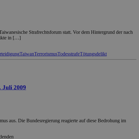
Taiwanesische Strafrechtsforum statt. Vor dem Hintergrund der nach
ikte in […]
rteidigung
Taiwan
Terrorismus
Todesstrafe
Tötungsdelikt
 Juli 2009
ismus aus. Die Bundesregierung reagierte auf diese Bedrohung im
rdenden