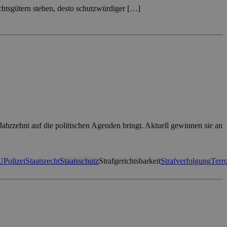
chtsgütern stehen, desto schutzwürdiger […]
Jahrzehnt auf die politischen Agenden bringt. Aktuell gewinnen sie an
U
Polizei
Staatsrecht
Staatsschutz
Strafgerichtsbarkeit
Strafverfolgung
Terr