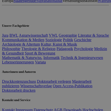
Europa
Staatengebilde
Supranationalität
Verfassungsdiskussion
Währun
Unsere Fachgebiete
Jura
BWL
Agrarwissenschaft
VWL
Geographie
Literatur & Sprache
Kommunikation & Medien
Soziologie
Politik
Geschichte
Archäologie & Altertum
Kultur, Kunst & Musik
Philosophie
Theologie & Religion
Pädagogik
Psychologie
Medizin
& Gesundheit
Sport & Bewegung
Mathematik & Naturwiss.
Informatik
Technik & Ingenieurwesen
Lebenserinnerungen
Variata
Autorinnen und Autoren
Druckkostenzuschuss
Doktorarbeit verlegen
Masterarbeit
publizieren
Wissenschaftsverlag
Open Access-Publikation
Doktorarbeit drucken
Kontakt und Service
Kontakt
Impressum
Datenschutz
AGB
Downloads
Hochschulen