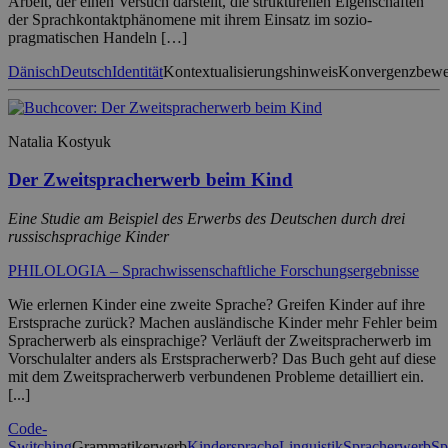
Arbeit, der einen Versuch darstellt, die strukturellen Eigenschaften
der Sprachkontaktphänomene mit ihrem Einsatz im sozio-
pragmatischen Handeln […]
Dänisch
Deutsch
Identität
Kontextualisierungshinweis
Konvergenzbew
Natalia Kostyuk
Der Zweitspracherwerb beim Kind
Eine Studie am Beispiel des Erwerbs des Deutschen durch drei
russischsprachige Kinder
PHILOLOGIA – Sprachwissenschaftliche Forschungsergebnisse
Wie erlernen Kinder eine zweite Sprache? Greifen Kinder auf ihre
Erstsprache zurück? Machen ausländische Kinder mehr Fehler beim
Spracherwerb als einsprachige? Verläuft der Zweitspracherwerb im
Vorschulalter anders als Erstspracherwerb? Das Buch geht auf diese
mit dem Zweitspracherwerb verbundenen Probleme detailliert ein.
[...]
Code-
Switching
Grammatikerwerb
Kindersprache
Linguistik
Spracherwerb
Sp