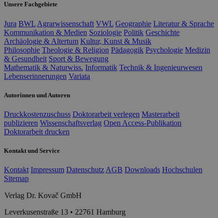
Unsere Fachgebiete
Jura
BWL
Agrarwissenschaft
VWL
Geographie
Literatur & Sprache
Kommunikation & Medien
Soziologie
Politik
Geschichte
Archäologie & Altertum
Kultur, Kunst & Musik
Philosophie
Theologie & Religion
Pädagogik
Psychologie
Medizin
& Gesundheit
Sport & Bewegung
Mathematik & Naturwiss.
Informatik
Technik & Ingenieurwesen
Lebenserinnerungen
Variata
Autorinnen und Autoren
Druckkostenzuschuss
Doktorarbeit verlegen
Masterarbeit
publizieren
Wissenschaftsverlag
Open Access-Publikation
Doktorarbeit drucken
Kontakt und Service
Kontakt
Impressum
Datenschutz
AGB
Downloads
Hochschulen
Sitemap
Verlag Dr. Kovač GmbH
Leverkusenstraße 13 • 22761 Hamburg