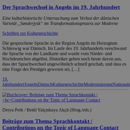
Der Sprachwechsel in Angeln im 19. Jahrhundert
Eine kulturhistorische Untersuchung zum Verlust der dänischen
Varietät „Sønderjysk“ im Transformationsprozess zur Moderne
Schriften zur Kulturgeschichte
Die gesprochene Sprache in der Region Angeln im Herzogtum
Schleswig war Dänisch. Im Laufe des 19. Jahrhunderts verschwand
die Sprache von der Landkarte und wurde vom Nieder- und
Hochdeutschen abgelöst. Historiker gehen noch heute davon aus,
dass der Sprachwechsel ungewöhnlich schnell geschah, und dass es
eine Frage des Prestiges gewesen sei, […]
19.
Jahrhundert
Angeln
Dänisch
Kulturgeschichte
Modernisierung
National
Derya Perk / Betül Yalçınkaya Akçit (Hrsg./eds.)
Beiträge zum Thema Sprachkontakt /
Contributions on the Topic of Language Contact