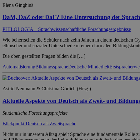
Elena Ginghină
DaM, DaZ oder DaF? Eine Untersuchung der Sprach
PHILOLOGIA – Sprachwissenschaftliche Forschungsergebnisse
Wie beherrschen die Schüler nach zehn Jahren in einem deutschen Gym
ethnischer und sozialer Unterschiede in einem formalen Bildungskont
Die oben gestellten Fragen bilden die […]
Automatisierung
Bildungssprache
Deutsche Minderheit
Erstspracherwe
Astrid Neumann & Christina Görlich (Hrsg.)
Aktuelle Aspekte von Deutsch als Zweit- und Bildun
Studentische Forschungsprojekte
Blickpunkt Deutsch als Zweitsprache
Nicht nur in unserem Alltag spielt Sprache eine fundamentale Rolle z
und Bildungssprache in der Lehrerbildung und mit ihr in den versch