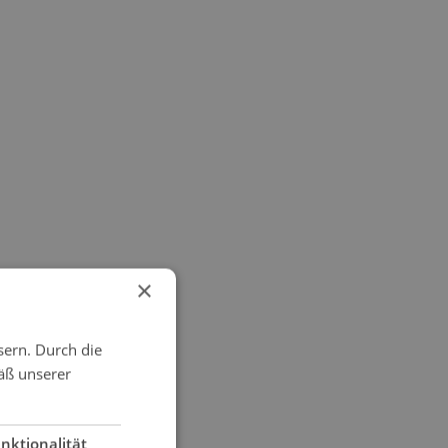
×
sern. Durch die
äß unserer
nktionalität