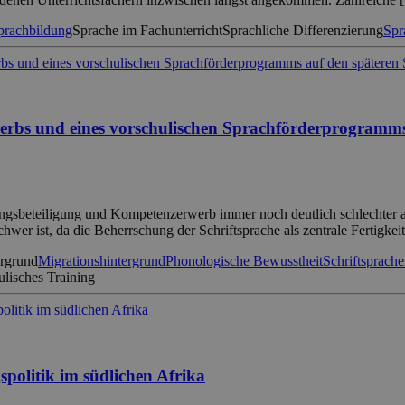
prachbildung
Sprache im Fachunterricht
Sprachliche Differenzierung
Spr
rbs und eines vorschulischen Sprachförderprogramms 
ngsbeteiligung und Kompetenzerwerb immer noch deutlich schlechter ab
hwer ist, da die Beherrschung der Schriftsprache als zentrale Fertigkei
ergrund
Migrationshintergrund
Phonologische Bewusstheit
Schriftsprach
lisches Training
spolitik im südlichen Afrika