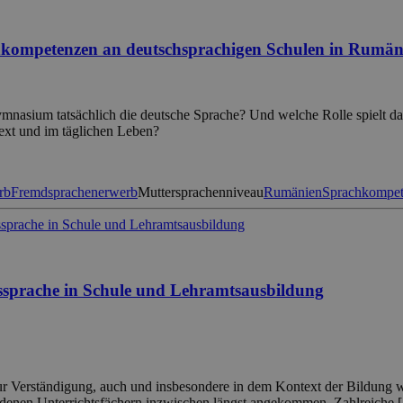
kompetenzen an deutschsprachigen Schulen in Rumän
nasium tatsächlich die deutsche Sprache? Und welche Rolle spielt das
ext und im täglichen Leben?
rb
Fremdsprachenerwerb
Muttersprachenniveau
Rumänien
Sprachkompe
gssprache in Schule und Lehramtsausbildung
ur Verständigung, auch und insbesondere in dem Kontext der Bildung wir
iedenen Unterrichtsfächern inzwischen längst angekommen. Zahlreiche