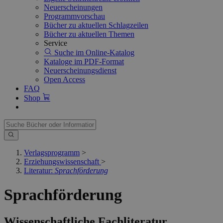
Neuerscheinungen
Programmvorschau
Bücher zu aktuellen Schlagzeilen
Bücher zu aktuellen Themen
Service
Suche im Online-Katalog
Kataloge im PDF-Format
Neuerscheinungsdienst
Open Access
FAQ
Shop
Verlagsprogramm
>
Erziehungswissenschaft
>
Literatur:
Sprachförderung
Sprachförderung
Wissenschaftliche Fachliteratur