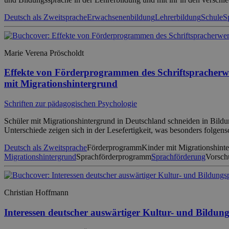
Deutsch als Zweitsprache
Erwachsenenbildung
Lehrerbildung
Schule
S
Marie Verena Pröscholdt
Effekte von Förderprogrammen des Schriftspracherwe
mit Migrationshintergrund
Schriften zur pädagogischen Psychologie
Schüler mit Migrationshintergrund in Deutschland schneiden in Bildu
Unterschiede zeigen sich in der Lesefertigkeit, was besonders folgensc
Deutsch als Zweitsprache
Förderprogramm
Kinder mit Migrationshint
Migrationshintergrund
Sprachförderprogramm
Sprachförderung
Vorschu
Christian Hoffmann
Interessen deutscher auswärtiger Kultur- und Bildung