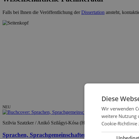
Falls bei Ihnen die Veröffentlichung der
Dissertation
ansteht, kontakti
Diese Webse
NEU
Wir verwenden Co
weitere Nutzung 
Szilvia Szatzker / Anikó Szilágyi-Kósa (Hrsg.)
Cookie-Richtlinie 
Sprachen, Sprachgemeinschaften und Kulturräume
Unbeding