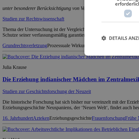
erforderlic
unter besonderer Berücksichtigung von Verfahrensfunktionen und E
Studien zur Rechtswissenschaft
Thema der Untersuchung ist der Vergleich bestimmter, im Titel ange
Schutze seiner verfassungsmäßig garantierten Rechte vor dem Verfas
DETAILS ANZ
Grundrechtsverletzung
Prozessuale Wirkung
Prozessverfahren
Rechtsve
Julia Krause
Die Erziehung indianischer Mädchen im Zentralmexi
Studien zur Geschichtsforschung der Neuzeit
Die historische Forschung hat sich bisher nur vereinzelt mit der Erz
Erziehungsgeschichte Neuspaniens, der ‘Neuen Welt‘, findet auch heu
16. Jahrhundert
Azteken
Erziehungsgeschichte
Frauenforschung
Frühe 