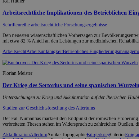
Kai Hüther
Arbeitsrechtliche Implikationen des Betrieblichen E
Schriftenreihe arbeitsrechtliche Forschungsergebnisse
Den neuesten wissenschaftlichen Vorhersagen zur Bevölkerungsentwick
mit etwa 82 % Anteil an den Leistungen zur medizinischen Rehabilita
Arbeitsrecht
Arbeitsunfähigkeit
Betriebliches Eingliederungsmanagem
Florian Meister
Der Krieg des Sertorius und seine spanischen Wurzel
Untersuchungen zu Krieg und Akkulturation auf der Iberischen Halbins
Studien zur Geschichtsforschung des Altertums
Der Fall Numantias markiert den Endpunkt der römischen Eroberung de
verbreiteten Thesen stehen im Widerspruch zu zahlreichen Quellen,
Akkulturation
Altertum
Antike Topographie
Bürgerkrieg
Citerior
Epigra