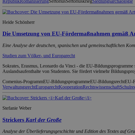
Republik
Romanisierung
Sertorius
Sertoriuskrieg
Siedlungsarchäologie
Heide Schönherr
Die Umsetzung von EU-Fördermaßnahmen gemäß Art
Eine Analyse der deutschen, spanischen und gemeinschaftlichen Kom
Studien zum Völker- und Europarecht
Sokrates, Erasmus, Leonardo da Vinci - die EU-Bildungsprogramme sin
Auslandsaufenthalte von Studenten. Sie fördert vielmehr Bildungsproje
Comenius-Programm
EU-Bildungsprogramme
EU-Bildungsrecht
EU-F
Verwaltungsrecht
Europarecht
Kooperation
Rechtswissenschaft
Schulre
Stefanie Weber
Strickers
Karl der Große
Analyse der Überlieferungsgeschichte und Edition des Textes auf Gr