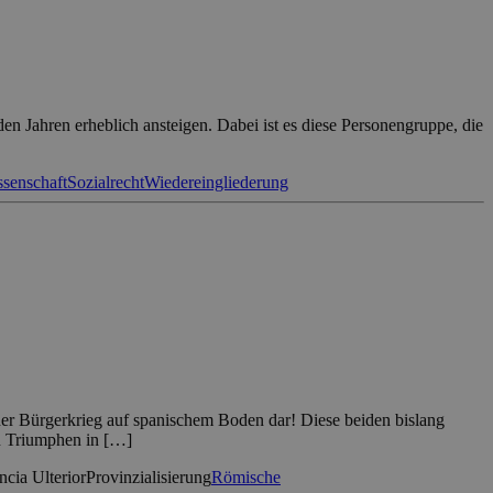
n Jahren erheblich ansteigen. Dabei ist es diese Personengruppe, die
senschaft
Sozialrecht
Wiedereingliederung
cher Bürgerkrieg auf spanischem Boden dar! Diese beiden bislang
n Triumphen in […]
ncia Ulterior
Provinzialisierung
Römische