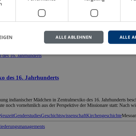
h
ntscheidungswirkungen
sprochener Aspekte des deutschen und spanischen Verfassungsbeschwerd
sungsgericht – hier dem Bundesverfassungsgericht und dem Tribunal Co
EIGEN
ALLE ABLEHNEN
ALLE A
rgleich Spanien Deutschland
Rechtswissenschaft
recurso de amparo
Ver
ko des 16. Jahrhunderts
iehung indianischer Mädchen in Zentralmexiko des 16. Jahrhunderts besc
te noch vornehmlich aus der Perspektive der Missionare statt: Nach wie
Neuzeit
Genderstudies
Geschichtswissenschaft
Kirchengeschichte
Mesoam