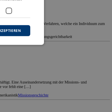
everfahren, d.h. also jener Verfahren, welche ein Individuum zum
nstitucional […]
KZEPTIEREN
fassungsbeschwerde
Verfassungsgerichtbarkeit
häftigt. Eine Auseinandersetzung mit der Missions- und
 vor fehlt eine […]
erikanistik
Missionsgeschichte