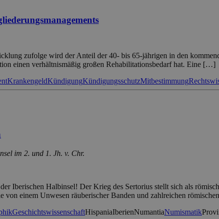
ingliederungsmanagements
lung zufolge wird der Anteil der 40- bis 65-jährigen in den kommende
tion einen verhältnismäßig großen Rehabilitationsbedarf hat. Eine […]
ent
Krankengeld
Kündigung
Kündigungsschutz
Mitbestimmung
Rechtswis
n
el im 2. und 1. Jh. v. Chr.
r Iberischen Halbinsel! Der Krieg des Sertorius stellt sich als römis
 die von einem Unwesen räuberischer Banden und zahlreichen römische
phik
Geschichtswissenschaft
Hispania
Iberien
Numantia
Numismatik
Provi