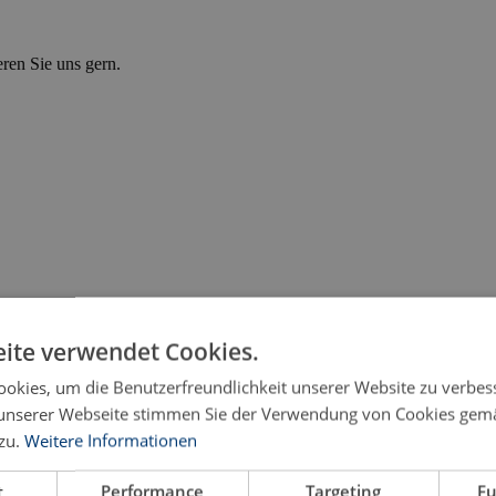
eren Sie uns gern.
ite verwendet Cookies.
okies, um die Benutzerfreundlichkeit unserer Website zu verbes
unserer Webseite stimmen Sie der Verwendung von Cookies gem
zu.
Weitere Informationen
 RECURSO DE AMPARO und der deutschen Verfassungs
t
Performance
Targeting
Fu