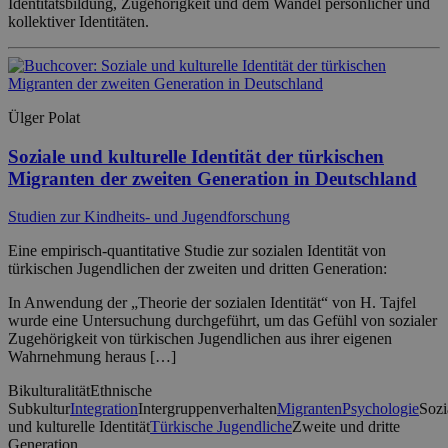
Identitätsbildung, Zugehörigkeit und dem Wandel persönlicher und
kollektiver Identitäten.
Ülger Polat
Soziale und kulturelle Identität der türkischen
Migranten der zweiten Generation in Deutschland
Studien zur Kindheits- und Jugendforschung
Eine empirisch-quantitative Studie zur sozialen Identität von
türkischen Jugendlichen der zweiten und dritten Generation:
In Anwendung der „Theorie der sozialen Identität“ von H. Tajfel
wurde eine Untersuchung durchgeführt, um das Gefühl von sozialer
Zugehörigkeit von türkischen Jugendlichen aus ihrer eigenen
Wahrnehmung heraus […]
Bikulturalität
Ethnische
Subkultur
Integration
Intergruppenverhalten
Migranten
Psychologie
Sozi
und kulturelle Identität
Türkische Jugendliche
Zweite und dritte
Generation