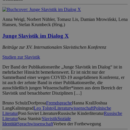
Anna Weigl, Norbert Nübler, Tomasz Lis, Damian Mrowiński, Lena
Hansen, Stefan Krumbeck (Hrsg.)
Junge Slavistik im Dialog X
Beiträge zur XV. Internationalen Slavistischen Konferenz
Studien zur Slavistik
Der Band der Publikationsreihe „Junge Slavistik im Dialog“ ist in
mehrfacher Hinsicht bemerkenswert. Er ist nicht nur der
Sammelband einer wegen COVID-19 ausgefallenen Konferenz, er
ist auch der zehnte Band in einer Publikationsreihe, die
ausschließlich jungen Wissenschaftler*innen aus dem Bereich der
Slavistik und benachbarter Disziplinen […]
Bruno Schulz
Dorfprosa
Fremdsprache
Hanna Krall
Joshua
Lang
Kaliningrad
Leo Tolstoj
Literaturwissenschaft
Polnische
Literatur
Post-Soviet Literature
Russische Kinderliteratur
Russische
Literatur
Sasa Stanisic
Slavistik
Soziale
Identität
Sprachwissenschaft
Verben der Fortbewegung