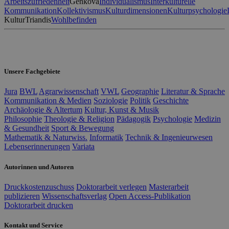
Arbeitszufriedenheit
Genkova
Individualismus
Interkulturelle
Kommunikation
Kollektivismus
Kulturdimensionen
Kulturpsychologie
Kultur
Triandis
Wohlbefinden
Unsere Fachgebiete
Jura
BWL
Agrarwissenschaft
VWL
Geographie
Literatur & Sprache
Kommunikation & Medien
Soziologie
Politik
Geschichte
Archäologie & Altertum
Kultur, Kunst & Musik
Philosophie
Theologie & Religion
Pädagogik
Psychologie
Medizin
& Gesundheit
Sport & Bewegung
Mathematik & Naturwiss.
Informatik
Technik & Ingenieurwesen
Lebenserinnerungen
Variata
Autorinnen und Autoren
Druckkostenzuschuss
Doktorarbeit verlegen
Masterarbeit
publizieren
Wissenschaftsverlag
Open Access-Publikation
Doktorarbeit drucken
Kontakt und Service