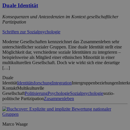
Duale Identität
Konsequenzen und Antezedenzien im Kontext gesellschaftlicher
Partizipation
Schriften zur Sozialpsychologie
Moderne Gesellschaften kennzeichnet das Zusammenleben sehr
unterschiedlicher sozialer Gruppen. Eine duale Identität stellt eine
Möglichkeit dar, verschiedene soziale Identitäten zu integrieren –
beispielsweise als Mitglied einer ethnischen Minorität in einer
multikulturellen Gesellschaft. Doch wie wirkt sich eine derartige
[…]
Duale
Identität
Identitätsforschung
Integration
Intergruppenbeziehungen
Interk
Kontakt
Multikulturelle
Gesellschaft
Politisierung
Psychologie
Sozialpsychologie
sozio-
politische Partizipation
Zusammenleben
Marco Waage