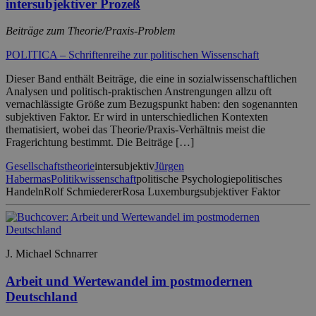
intersubjektiver Prozeß
Beiträge zum Theorie/Praxis-Problem
POLITICA – Schriftenreihe zur politischen Wissenschaft
Dieser Band enthält Beiträge, die eine in sozialwissenschaftlichen
Analysen und politisch-praktischen Anstrengungen allzu oft
vernachlässigte Größe zum Bezugspunkt haben: den sogenannten
subjektiven Faktor. Er wird in unterschiedlichen Kontexten
thematisiert, wobei das Theorie/Praxis-Verhältnis meist die
Fragerichtung bestimmt. Die Beiträge […]
Gesellschaftstheorie
intersubjektiv
Jürgen
Habermas
Politikwissenschaft
politische Psychologie
politisches
Handeln
Rolf Schmiederer
Rosa Luxemburg
subjektiver Faktor
J. Michael Schnarrer
Arbeit und Wertewandel im postmodernen
Deutschland