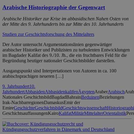
Arabische Historiographie der Gegenwart
Arabische Historiker zur Krise im abbasidischen Nahen Osten von
der Mitte des 9. Jahrhunderts bis zur Mitte des 10. Jahrhunderts
Studien zur Geschichtsforschung des Mittelalters
Der Autor untersucht Argumentationslinien gegenwärtiger
arabischer Historiker und Publizisten zu turbulenten Entwicklungen
im Bagdader Kalifat des 9./10. Jh., die ein fruchtbares Feld für die
Begründung heutiger nationaler Geschichtsbilder darstellen.
Ausgangspunkt sind Interpretationen von Autoren in ca. 100
arabischsprachigen neueren […]
9. Jahrhundert
10.
Jahrhundert
Abbasiden
Abbasidenkalifen
Ägypten
Araber
Arabisch
Arab
Nationales Geschichtsbild
Bagdad
Bahrain
Beduinen
Beziehungen
Irak-Nachbarregionen
Damaskus
Emir der
Emire
Geschichte
Geschichtsbild
Geschichtswissenschaft
Historiograph
Geschichtsauffassungen
Kairo
Kalifat
Militär
Mittelalter
Orientalistik
Pers