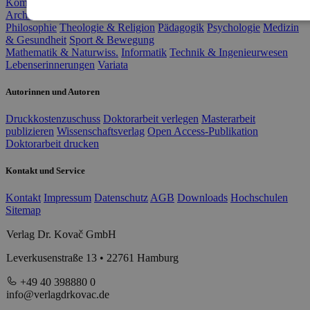
Kommunikation & Medien
Soziologie
Politik
Geschichte
Archäologie & Altertum
Kultur, Kunst & Musik
Philosophie
Theologie & Religion
Pädagogik
Psychologie
Medizin
& Gesundheit
Sport & Bewegung
Mathematik & Naturwiss.
Informatik
Technik & Ingenieurwesen
Lebenserinnerungen
Variata
Autorinnen und Autoren
Druckkostenzuschuss
Doktorarbeit verlegen
Masterarbeit
publizieren
Wissenschaftsverlag
Open Access-Publikation
Doktorarbeit drucken
Kontakt und Service
Kontakt
Impressum
Datenschutz
AGB
Downloads
Hochschulen
Sitemap
Verlag Dr. Kovač GmbH
Leverkusenstraße 13 • 22761 Hamburg
+49 40 398880 0
info@verlagdrkovac.de