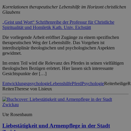
Korrelationen therapeutischer Lebenshilfe im Horizont christlichen
Glaubens
„Geist und Wort“ Schriftenreihe der Professur für Christliche
Spiritualität und Homiletik Kath. Univ. Eichstätt
Die vorliegende Arbeit eröffnet Zugänge zu einem spezifischen
therapeutischen Weg der Lebenshilfe. Das Vorgehen ist
interdisziplinär theologischen und psychologischen Aspekten
gewidmet.
Im ersten Teil wird die Relevanz des Pferdes in seinen vielfältigen
theologischen Bezügen erörtert. Hier lassen sich interessante
Gesichtspunkte der […]
Entwicklungspsychologie
Lebenshilfe
Pferd
Psychologie
Reiterheilige
R
Reiten
Therese von Lisieux
Ute Rosenbaum
Liebestätigkeit und Armenpflege in der Stadt