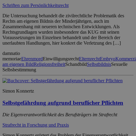
Schriften zum Persönlichkeitsrecht
Die Untersuchung behandelt die zivilrechtliche Problematik des
Rechts am eigenen Bildnis der Minderjährigen, auch im
Zusammenhang mit neueren technischen Entwicklungen. Als
Rechtsgrundlagen wurden insbesondere das KUG mit seinen
Voraussetzungen im Einzelnen behandelt und der Bereich der
unerlaubten Handlungen, hier konkret die Verletzung des […]
damnatio
memoriae
Ehrenmord
Einwilligungsrecht
Elternrecht
Embryo
Kommerzia
am eigenen Bild
Religionsfreiheit
Schandbild
Selbstbildnis
Sexuelle
Selbsbestimmung
Simon Konnertz
Selbstgefährdung aufgrund beruflicher Pflichten
Die Eigenverantwortlichkeit des Berufsträgers im Strafrecht
Strafrecht in Forschung und Praxis
Simon Konnertz erörtert das Problem der Eigenverantwortlichkeit