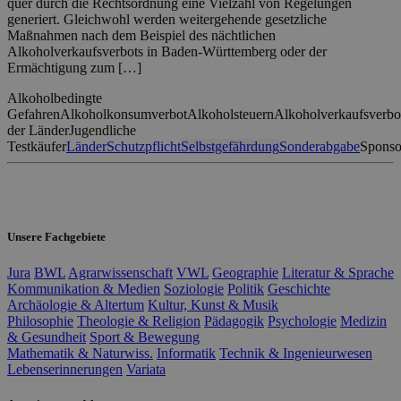
quer durch die Rechtsordnung eine Vielzahl von Regelungen
generiert. Gleichwohl werden weitergehende gesetzliche
Maßnahmen nach dem Beispiel des nächtlichen
Alkoholverkaufsverbots in Baden-Württemberg oder der
Ermächtigung zum […]
Alkoholbedingte
Gefahren
Alkoholkonsumverbot
Alkoholsteuern
Alkoholverkaufsverbo
der Länder
Jugendliche
Testkäufer
Länder
Schutzpflicht
Selbstgefährdung
Sonderabgabe
Sponso
Unsere Fachgebiete
Jura
BWL
Agrarwissenschaft
VWL
Geographie
Literatur & Sprache
Kommunikation & Medien
Soziologie
Politik
Geschichte
Archäologie & Altertum
Kultur, Kunst & Musik
Philosophie
Theologie & Religion
Pädagogik
Psychologie
Medizin
& Gesundheit
Sport & Bewegung
Mathematik & Naturwiss.
Informatik
Technik & Ingenieurwesen
Lebenserinnerungen
Variata