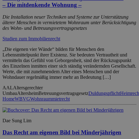
– Die mitdenkende Wohnung –
Die Installation neuer Techniken und Systeme zur Unterstützung
älterer Menschen in vermietetem Wohnraum unter Berücksichtigung
des Wohn- und Betreuungsvertragsgesetzes
Studien zum Immobilienrecht
„Die eigenen vier Wände“ bilden für Menschen den
Lebensmittelpunkt ihrer Existenz. Sie bedeuten Vertrautheit und
vermitteln das Gefühl von Geborgenheit, sind der Rückzugspunkt
des Einzelnen inmitten einer sich ständig verändernden Gesellschaft.
Werte, die mit zunehmendem Alter eines Menschen und der
Wohndauer regelmäßig immer mehr an Bedeutung […]
AAL
Altersgerechter
Umbau
Altersheim
Betreuungsvertragsgesetz
Duldungspflicht
Heimrech
Home
WBVG
Wohnraummietrecht
Dae Sung Lim
Das Recht am eigenen Bild bei Minderjährigen